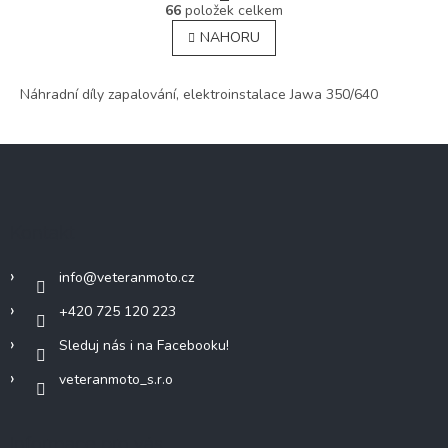
O
r
66
položek celkem
v
á
NAHORU
l
n
á
k
o
d
v
Náhradní díly zapalování, elektroinstalace Jawa 350/640
a
á
c
n
í
í
Z
p
r
á
v
p
k
a
y
Kontakt
t
v
í
ý
info
@
veteranmoto.cz
p
i
+420 725 120 223
s
u
Sleduj nás i na Facebooku!
veteranmoto_s.r.o
Informace pro vás