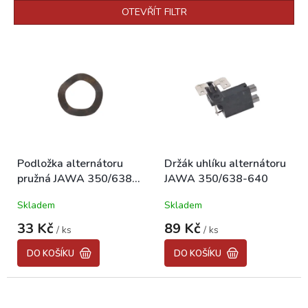
p
OTEVŘÍT FILTR
r
o
V
d
ý
u
p
k
i
t
s
ů
p
r
o
Podložka alternátoru
Držák uhlíku alternátoru
d
pružná JAWA 350/638-
JAWA 350/638-640
u
640
k
Skladem
Skladem
t
ů
33 Kč
89 Kč
/ ks
/ ks
DO KOŠÍKU
DO KOŠÍKU