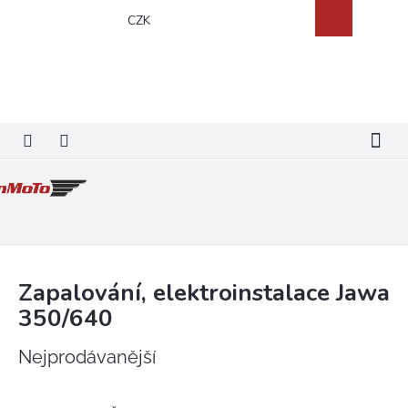
Přejít
Nákupní
CZK
na
košík
obsah
Zapalování, elektroinstalace Jawa
350/640
Nejprodávanější