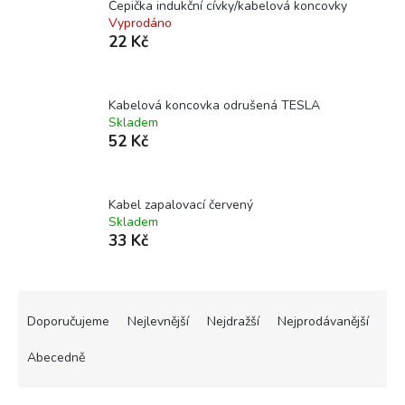
Čepička indukční cívky/kabelová koncovky
Vyprodáno
22 Kč
Kabelová koncovka odrušená TESLA
Skladem
52 Kč
Kabel zapalovací červený
Skladem
33 Kč
Ř
a
Doporučujeme
Nejlevnější
Nejdražší
Nejprodávanější
z
e
Abecedně
n
í