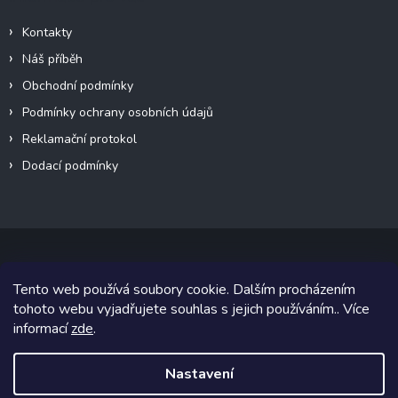
Kontakty
Náš příběh
Obchodní podmínky
Podmínky ochrany osobních údajů
Reklamační protokol
Dodací podmínky
Tento web používá soubory cookie. Dalším procházením
Copyright 2026
VeteránMoto s.r.o.
. Všechna práva vyhrazena.
tohoto webu vyjadřujete souhlas s jejich používáním.. Více
informací
zde
.
Grafický návrh vytvořil a na Shoptet implementoval
Tomáš Hlad
&
Shoptetak.cz
.
Nastavení