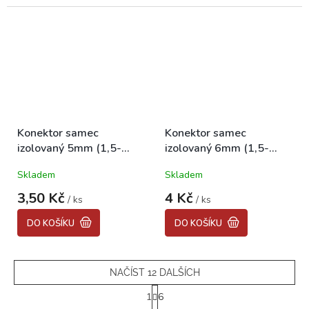
Konektor samec
Konektor samec
izolovaný 5mm (1,5-
izolovaný 6mm (1,5-
2,5kabel)
2,5kabel)
Skladem
Skladem
3,50 Kč
4 Kč
/ ks
/ ks
DO KOŠÍKU
DO KOŠÍKU
NAČÍST 12 DALŠÍCH
S
1
6
t