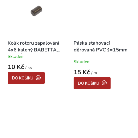
Kolík rotoru zapalování
Páska stahovací
4x6 kalený BABETTA,
děrovaná PVC š=15mm
PIONÝR, JAWA, ČZ
Skladem
Průměrné
Skladem
hodnocení
10 Kč
/ ks
produktu
15 Kč
/ m
je
DO KOŠÍKU
3,2
DO KOŠÍKU
z
5
hvězdiček.