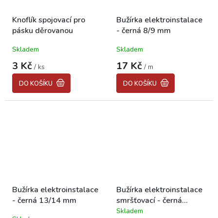
Knoflík spojovací pro
Bužírka elektroinstalace
pásku děrovanou
- černá 8/9 mm
Skladem
Skladem
3 Kč
17 Kč
/ ks
/ m
DO KOŠÍKU
DO KOŠÍKU
Bužírka elektroinstalace
Bužírka elektroinstalace
- černá 13/14 mm
smršťovací - černá
d=4,8mm, délka 100mm
Skladem
Průměrné