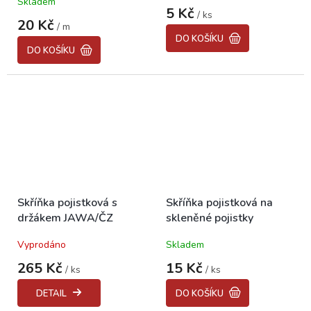
Skladem
hodnocení
5 Kč
/ ks
produktu
20 Kč
/ m
je
DO KOŠÍKU
5,0
DO KOŠÍKU
z
5
hvězdiček.
Skříňka pojistková s
Skříňka pojistková na
držákem JAWA/ČZ
skleněné pojistky
Vyprodáno
Skladem
265 Kč
15 Kč
/ ks
/ ks
DETAIL
DO KOŠÍKU