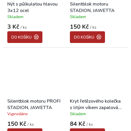
Nýt s půlkulatou hlavou
Silentblok motoru
3x12 ocel
STADION, JAWETTA
Skladem
Skladem
Průměrné
Průměrné
hodnocení
hodnocení
3 Kč
150 Kč
/ ks
/ ks
produktu
produktu
je
je
DO KOŠÍKU
DO KOŠÍKU
5,0
5,0
z
z
5
5
hvězdiček.
hvězdiček.
Silentblok motoru PROFI
Kryt řetězového kolečka
STADION, JAWETTA
s litým víkem zapalování
STADION, JAWETTA
Vyprodáno
Skladem
Průměrné
Průměrné
hodnocení
hodnocení
150 Kč
84 Kč
/ ks
/ ks
produktu
produktu