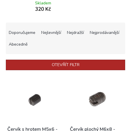
Skladem
320 Kč
Ř
a
Doporučujeme
Nejlevnější
Nejdražší
Nejprodávanější
z
e
Abecedně
n
í
p
OTEVŘÍT FILTR
r
o
V
d
ý
u
p
k
i
t
s
ů
p
r
o
Červík s hrotem M5x6 -
Červík plochý M6x8 -
d