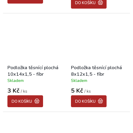
5,0
DO KOŠÍKU
z
5
hvězdiček.
Podložka těsnící plochá
Podložka těsnící plochá
10x14x1,5 - fíbr
8x12x1,5 - fíbr
Skladem
Skladem
Průměrné
Průměrné
hodnocení
hodnocení
3 Kč
5 Kč
/ ks
/ ks
produktu
produktu
je
je
DO KOŠÍKU
DO KOŠÍKU
5,0
5,0
z
z
5
5
hvězdiček.
hvězdiček.