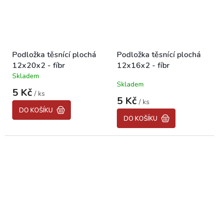
Podložka těsnící plochá
Podložka těsnící plochá
12x20x2 - fíbr
12x16x2 - fíbr
Skladem
Průměrné
Skladem
hodnocení
5 Kč
/ ks
produktu
5 Kč
/ ks
je
DO KOŠÍKU
5,0
DO KOŠÍKU
z
5
hvězdiček.