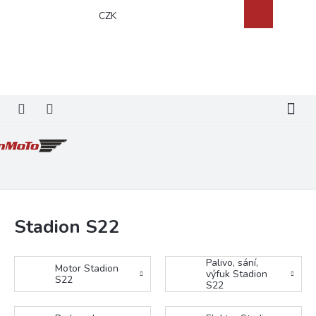
Přejít
Nákupní
CZK
na
košík
obsah
Stadion S22
Palivo, sání,
Motor Stadion
výfuk Stadion
S22
S22