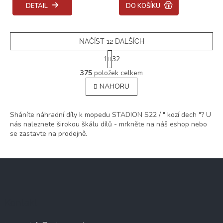
je
je
DETAIL
DO KOŠÍKU
5,0
5,0
z
z
5
5
hvězdiček.
hvězdiček.
NAČÍST 12 DALŠÍCH
S
1
32
t
O
r
375
položek celkem
v
á
NAHORU
l
n
á
k
o
d
v
Sháníte náhradní díly k mopedu STADION S22 / " kozí dech "? U
a
á
nás naleznete širokou škálu dílů - mrkněte na náš eshop nebo
c
n
se zastavte na prodejně.
í
í
p
r
Z
v
k
á
y
p
v
a
ý
Kontakt
t
p
í
i