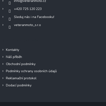
info
@
veteranmoto.cz
s
u
+420 725 120 223
Sleduj nás i na Facebooku!
veteranmoto_s.r.o
Informace pro vás
Kontakty
Náš příběh
Obchodní podmínky
Podmínky ochrany osobních údajů
Reklamační protokol
Dodací podmínky