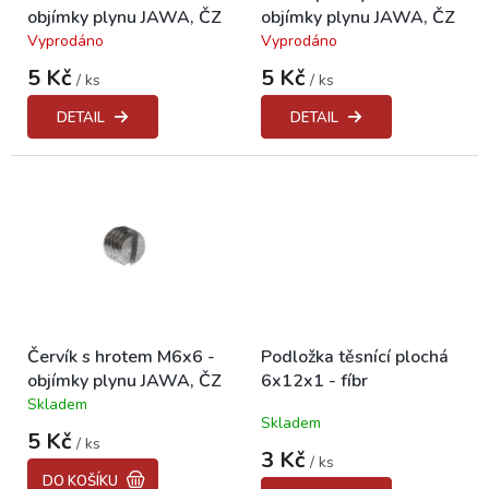
objímky plynu JAWA, ČZ
objímky plynu JAWA, ČZ
u
Vyprodáno
Vyprodáno
k
Průměrné
Průměrné
hodnocení
hodnocení
t
5 Kč
5 Kč
/ ks
/ ks
produktu
produktu
ů
je
je
DETAIL
DETAIL
5,0
5,0
z
z
5
5
hvězdiček.
hvězdiček.
Červík s hrotem M6x6 -
Podložka těsnící plochá
objímky plynu JAWA, ČZ
6x12x1 - fíbr
Skladem
Průměrné
Skladem
hodnocení
5 Kč
/ ks
produktu
3 Kč
/ ks
je
DO KOŠÍKU