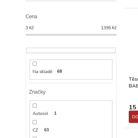
Cena
3
Kč
1395
Kč
Na skladě
68
Těs
BAB
Značky
Prům
hodn
15
prod
Autosol
1
je
DO
5,0
z
CZ
63
5
hvěz