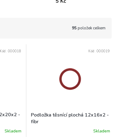
5 Kč
95
položek celkem
Kód:
000018
Kód:
000019
12x20x2 -
Podložka těsnící plochá 12x16x2 -
fíbr
Skladem
Skladem