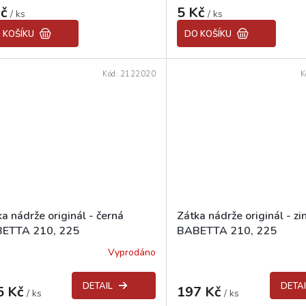
ocení
hodnocení
Kč
5 Kč
uktu
/ ks
produktu
/ ks
je
 KOŠÍKU
DO KOŠÍKU
5,0
z
5
Kód:
2122020
K
diček.
hvězdiček.
a nádrže originál - černá
Zátka nádrže originál - zi
ETTA 210, 225
BABETTA 210, 225
Vyprodáno
Průměrné
hodnocení
produktu
DETAIL
DETAI
5 Kč
197 Kč
je
/ ks
/ ks
5,0