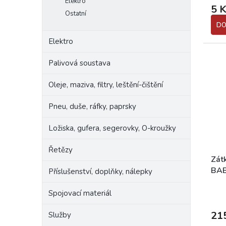
hodn
Elektro
5 
prod
Ostatní
je
DO
5,0
z
Elektro
5
hvěz
Palivová soustava
Oleje, maziva, filtry, leštění-čištění
Pneu, duše, ráfky, paprsky
Ložiska, gufera, segerovky, O-kroužky
Řetězy
Zátk
BAB
Příslušenství, doplňky, nálepky
Spojovací materiál
21
Služby