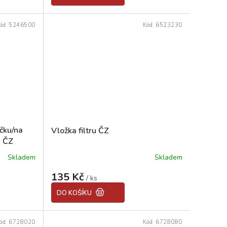
ód:
5246500
Kód:
6523230
čku/na
Vložka filtru ČZ
, ČZ
Skladem
Skladem
Průměrné
hodnocení
135 Kč
produktu
/ ks
je
DO KOŠÍKU
5,0
z
5
ód:
6728020
Kód:
6728080
hvězdiček.