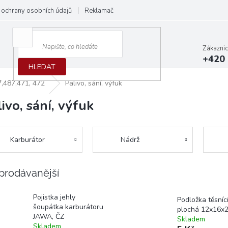
ochrany osobních údajů
Reklamační protokol
Dodací podmínky
Zákazni
+420 
HLEDAT
7,487,471, 472
Palivo, sání, výfuk
ivo, sání, výfuk
Karburátor
Nádrž
prodávanější
Pojistka jehly
Podložka těsníc
šoupátka karburátoru
plochá 12x16x2 
JAWA, ČZ
Skladem
Skladem