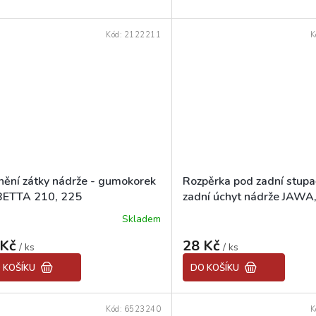
z
5
Kód:
2122211
K
hvězdiček.
nění zátky nádrže - gumokorek
Rozpěrka pod zadní stupa
ETTA 210, 225
zadní úchyt nádrže JAWA
Skladem
ěrné
Průměrné
ocení
hodnocení
 Kč
28 Kč
uktu
/ ks
produktu
/ ks
je
 KOŠÍKU
DO KOŠÍKU
5,0
z
5
Kód:
6523240
K
diček.
hvězdiček.