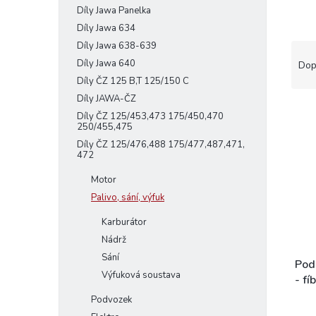
Díly Jawa Panelka
e
l
Díly Jawa 634
Díly Jawa 638-639
Ř
a
Díly Jawa 640
Dop
z
Díly ČZ 125 B,T 125/150 C
e
Díly JAWA-ČZ
V
n
Díly ČZ 125/453,473 175/450,470
ý
í
250/455,475
p
p
Díly ČZ 125/476,488 175/477,487,471,
i
r
472
s
o
Motor
p
d
Palivo, sání, výfuk
r
u
o
k
Karburátor
d
t
Nádrž
u
ů
Sání
k
Pod
Výfuková soustava
t
- fíb
ů
Podvozek
Prům