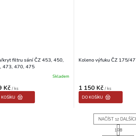
/kryt filtru sání ČZ 453, 450,
Koleno výfuku ČZ 175/477
, 473, 470, 475
Skladem
9 Kč
1 150 Kč
/ ks
/ ks
 KOŠÍKU
DO KOŠÍKU
NAČÍST 12 DALŠÍC
S
1
8
t
O