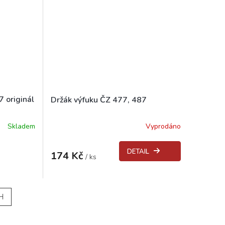
 originál
Držák výfuku ČZ 477, 487
Skladem
Vyprodáno
DETAIL
174 Kč
/ ks
H