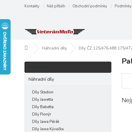
Přejít
Kontakty
Náš příběh
Obchodní podmínky
Podmínky 
na
obsah
Domů
Náhradní díly
Díly ČZ 125/476,488 175/47
Pal
P
Přeskočit
o
Kategorie
kategorie
s
t
Náhradní díly
r
a
Díly Stadion
n
Nej
Díly Jawetta
n
Díly Babetta
í
Díly Pionýr
p
Díly Jawa Pérák
a
Díly Jawa Kývačka
n