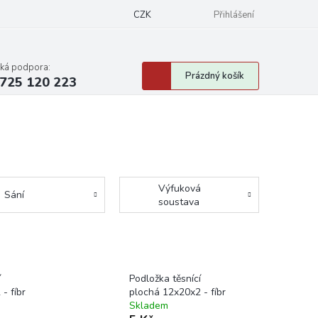
CZK
Přihlášení
cká podpora:
Nákupní
Prázdný košík
725 120 223
košík
Výfuková
Sání
soustava
í
Podložka těsnící
- fíbr
plochá 12x20x2 - fíbr
Skladem