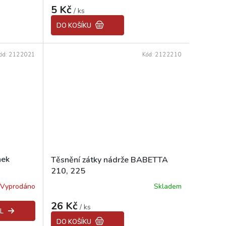
5 Kč
/ ks
DO KOŠÍKU
ód:
2122021
Kód:
2122210
nek
Těsnění zátky nádrže BABETTA
210, 225
Vyprodáno
Skladem
26 Kč
/ ks
L
DO KOŠÍKU