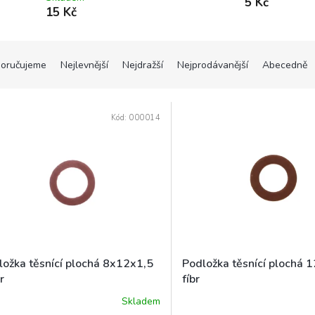
5 Kč
15 Kč
oručujeme
Nejlevnější
Nejdražší
Nejprodávanější
Abecedně
Kód:
000014
ložka těsnící plochá 8x12x1,5
Podložka těsnící plochá 
r
fíbr
Skladem
ěrné
Průměrné