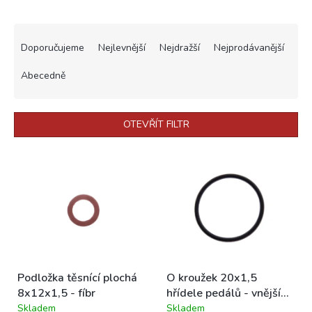
Ř
a
Doporučujeme
Nejlevnější
Nejdražší
Nejprodávanější
z
e
Abecedně
n
í
p
OTEVŘÍT FILTR
r
o
V
d
ý
u
p
k
i
t
s
ů
p
r
o
Podložka těsnící plochá
O kroužek 20x1,5
d
8x12x1,5 - fíbr
hřídele pedálů - vnější
u
STADION/JAWETTA
Skladem
Skladem
k
Průměrné
Průměrné