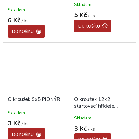
silikonový BABETTA
Skladem
Průměrné
Skladem
210/225
hodnocení
5 Kč
/ ks
produktu
6 Kč
/ ks
je
DO KOŠÍKU
5,0
DO KOŠÍKU
z
5
hvězdiček.
O kroužek 9x5 PIONÝR
O kroužek 12x2
startovací hřídele
SIMSON
Skladem
Průměrné
Skladem
hodnocení
3 Kč
/ ks
produktu
3 Kč
/ ks
je
DO KOŠÍKU
5,0