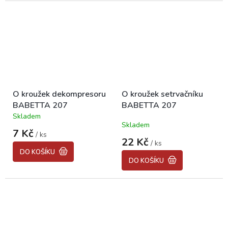
hvězdiček.
O kroužek dekompresoru
O kroužek setrvačníku
BABETTA 207
BABETTA 207
Skladem
Průměrné
Skladem
hodnocení
7 Kč
/ ks
produktu
22 Kč
/ ks
je
DO KOŠÍKU
5,0
DO KOŠÍKU
z
5
hvězdiček.