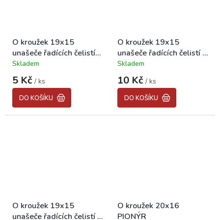
O kroužek 19x15
O kroužek 19x15
unašeče řadících čelistí
unašeče řadících čelistí -
BABETTA 210/225
VITON BABETTA
Skladem
Skladem
Průměrné
Průměrné
210/225
hodnocení
hodnocení
5 Kč
10 Kč
/ ks
/ ks
produktu
produktu
je
je
DO KOŠÍKU
DO KOŠÍKU
5,0
5,0
z
z
5
5
hvězdiček.
hvězdiček.
O kroužek 19x15
O kroužek 20x16
unašeče řadících čelistí -
PIONÝR