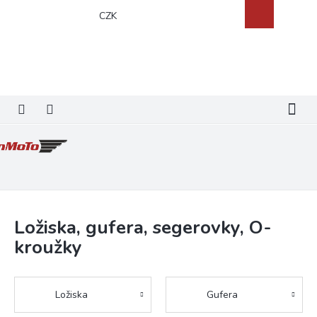
Přejít
Nákupní
CZK
na
košík
obsah
Ložiska, gufera, segerovky, O-
kroužky
Ložiska
Gufera