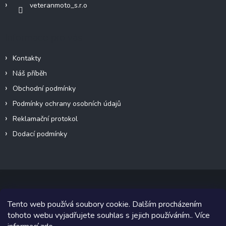
s
veteranmoto_s.r.o
u
Informace pro vás
Kontakty
Náš příběh
Obchodní podmínky
Podmínky ochrany osobních údajů
Reklamační protokol
Dodací podmínky
Tento web používá soubory cookie. Dalším procházením
Copyright 2026
VeteránMoto s.r.o.
. Všechna práva vyhrazena.
tohoto webu vyjadřujete souhlas s jejich používáním.. Více