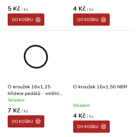
hodnocení
hodnocení
t
5 Kč
4 Kč
/ ks
/ ks
produktu
produktu
ů
je
je
DO KOŠÍKU
DO KOŠÍKU
5,0
5,0
z
z
5
5
hvězdiček.
hvězdiček.
O kroužek 16x1,25
O kroužek 16x1,50 NBR
hřídele pedálů - vnitřní
STADION/JAWETTA
Skladem
Průměrné
Skladem
hodnocení
7 Kč
/ ks
produktu
4 Kč
/ ks
je
DO KOŠÍKU
5,0
DO KOŠÍKU
z
5