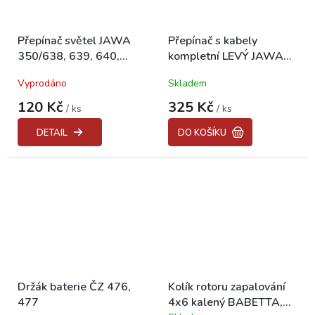
Přepínač světel JAWA
Přepínač s kabely
350/638, 639, 640,
kompletní LEVÝ JAWA
SIMSON, MZ
350/638, 639, 640
Vyprodáno
Skladem
120 Kč
325 Kč
/ ks
/ ks
DETAIL
DO KOŠÍKU
Držák baterie ČZ 476,
Kolík rotoru zapalování
477
4x6 kalený BABETTA,