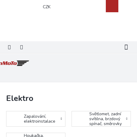
Přejít
Nákupní
CZK
na
košík
obsah
Elektro
Světlomet, zadní
Zapalování,
svítilna, brzdový
elektroinstalace
spínač, směrovky
Houkačka,