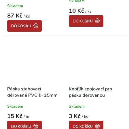
PIONÝR, JAWA, ČZ
Skladem
Průměrné
Skladem
hodnocení
10 Kč
/ ks
produktu
87 Kč
/ ks
je
DO KOŠÍKU
3,2
DO KOŠÍKU
z
5
hvězdiček.
Páska stahovací
Knoflík spojovací pro
děrovaná PVC š=15mm
pásku děrovanou
Skladem
Skladem
15 Kč
3 Kč
/ m
/ ks
DO KOŠÍKU
DO KOŠÍKU