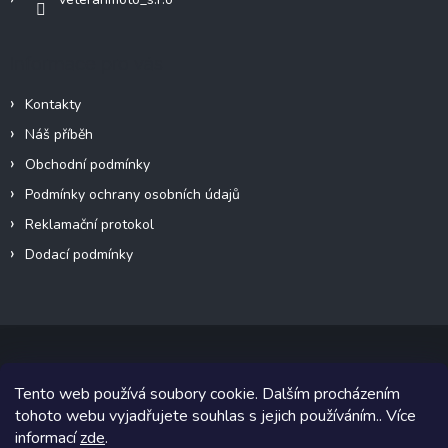
u
Informace pro vás
Kontakty
Náš příběh
Obchodní podmínky
Podmínky ochrany osobních údajů
Reklamační protokol
Dodací podmínky
Tento web používá soubory cookie. Dalším procházením
Copyright 2026
VeteránMoto s.r.o.
. Všechna práva vyhrazena.
tohoto webu vyjadřujete souhlas s jejich používáním.. Více
informací
zde
.
Grafický návrh vytvořil a na Shoptet implementoval
Tomáš Hlad
&