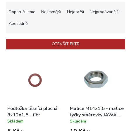
Ř
a
Doporučujeme
Nejlevnější
Nejdražší
Nejprodávanější
z
e
Abecedně
n
í
p
OTEVŘÍT FILTR
r
o
V
d
ý
u
p
k
i
t
s
ů
p
r
o
Podložka těsnící plochá
Matice M14x1,5 - matice
d
8x12x1,5 - fíbr
tyčky směrovky JAWA
u
350 634-640, ČZ 487-
Skladem
Skladem
k
Průměrné
Průměrné
488
hodnocení
hodnocení
t