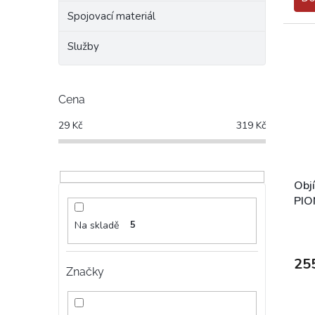
5,0
Spojovací materiál
z
5
hvěz
Služby
Cena
29
Kč
319
Kč
Obj
PIO
Na skladě
5
25
Značky