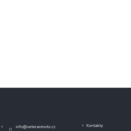
Kontakt
Informace pro vás
Kontakty
info
@
veteranmoto.cz