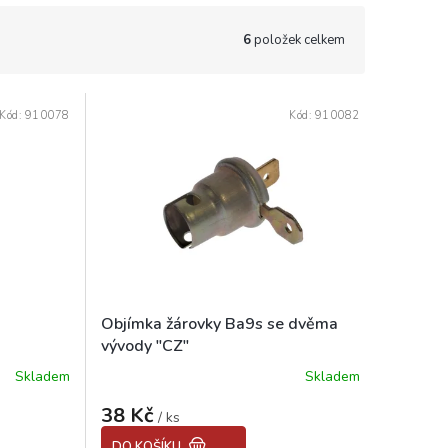
6
položek celkem
Kód:
910078
Kód:
910082
Objímka žárovky Ba9s se dvěma
vývody "CZ"
Skladem
Skladem
Průměrné
hodnocení
38 Kč
produktu
/ ks
je
DO KOŠÍKU