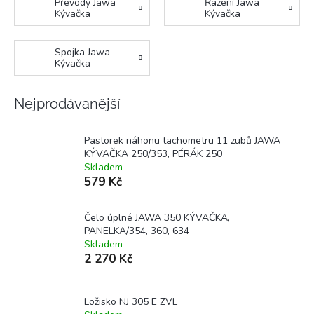
Převody Jawa
Řazení Jawa
Kývačka
Kývačka
Spojka Jawa
Kývačka
Nejprodávanější
Pastorek náhonu tachometru 11 zubů JAWA
KÝVAČKA 250/353, PÉRÁK 250
Skladem
579 Kč
Čelo úplné JAWA 350 KÝVAČKA,
PANELKA/354, 360, 634
Skladem
2 270 Kč
Ložisko NJ 305 E ZVL