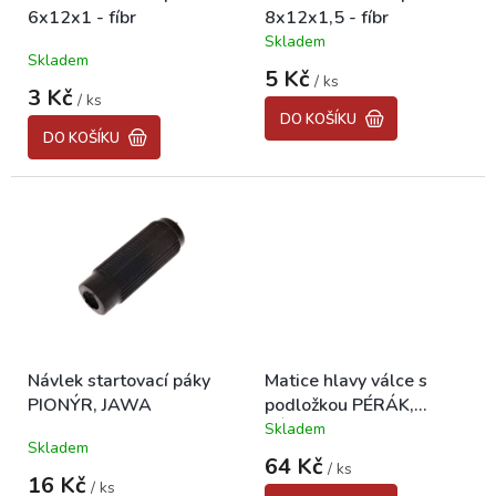
6x12x1 - fíbr
8x12x1,5 - fíbr
u
Skladem
k
Průměrné
Skladem
hodnocení
t
5 Kč
/ ks
produktu
ů
3 Kč
/ ks
je
DO KOŠÍKU
5,0
DO KOŠÍKU
z
5
hvězdiček.
Návlek startovací páky
Matice hlavy válce s
PIONÝR, JAWA
podložkou PÉRÁK,
KÝVAČKA
Skladem
Průměrné
Skladem
hodnocení
64 Kč
/ ks
produktu
16 Kč
/ ks
je