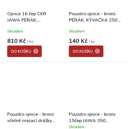
Ojnice 16 čep CKR
Pouzdro ojnice - bronz
JAWA PÉRÁK,
PÉRÁK, KÝVAČKA 250
KÝVAČKA, PANELKA
"CZ"
Skladem
Skladem
350
810 Kč
140 Kč
/ ks
/ ks
DO KOŠÍKU
DO KOŠÍKU
Pouzdro ojnice - bronz
Pouzdro ojnice - bronz
včetně mazací drážky
15čep JAWA 350
PÉRÁK, KÝVAČKA 250
PÉRÁK, KÝVAČKA "CZ"
Skladem
Průměrné