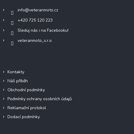
v
í
ý
info
@
veteranmoto.cz
p
i
+420 725 120 223
s
u
Sleduj nás i na Facebooku!
veteranmoto_s.r.o
Informace pro vás
Kontakty
Náš příběh
Obchodní podmínky
Podmínky ochrany osobních údajů
Reklamační protokol
Dodací podmínky