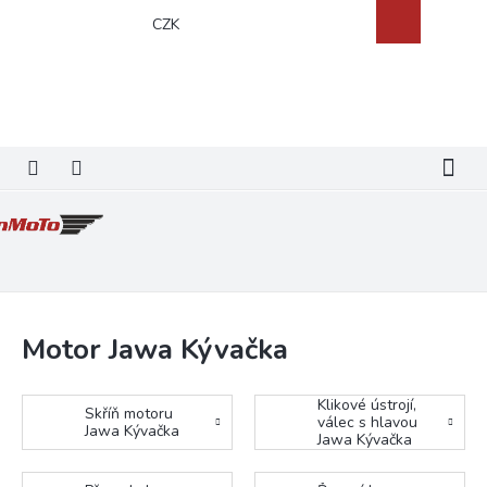
Přejít
Nákupní
CZK
na
košík
obsah
Motor Jawa Kývačka
Klikové ústrojí,
Skříň motoru
válec s hlavou
Jawa Kývačka
Jawa Kývačka