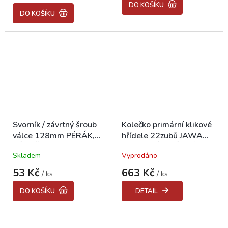
DO KOŠÍKU
5,0
DO KOŠÍKU
z
5
hvězdiček.
Svorník / závrtný šroub
Kolečko primární klikové
válce 128mm PÉRÁK,
hřídele 22zubů JAWA
KÝVAČKA 250
250 PÉRÁK, KÝVAČKA,
Skladem
Vyprodáno
PANELKA "CZ"
53 Kč
663 Kč
/ ks
/ ks
DO KOŠÍKU
DETAIL