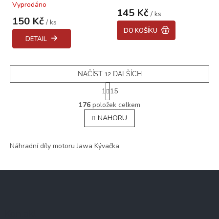
Vyprodáno
"CZ"
hodnocení
145 Kč
/ ks
produktu
150 Kč
/ ks
je
DO KOŠÍKU
5,0
DETAIL
z
5
hvězdiček.
NAČÍST 12 DALŠÍCH
S
1
15
t
O
r
176
položek celkem
v
á
NAHORU
l
n
á
k
o
d
v
Náhradní díly motoru Jawa Kývačka
a
á
c
n
í
í
Z
p
r
á
v
p
k
a
y
Kontakt
t