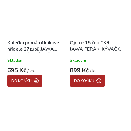
Kolečko primární klikové
Ojnice 15 čep CKR
hřídele 27zubů JAWA
JAWA PÉRÁK, KÝVAČKA
350 PÉRÁK, KÝVAČKA,
250
Skladem
Skladem
PANELKA "CZ"
695 Kč
899 Kč
/ ks
/ ks
DO KOŠÍKU
DO KOŠÍKU