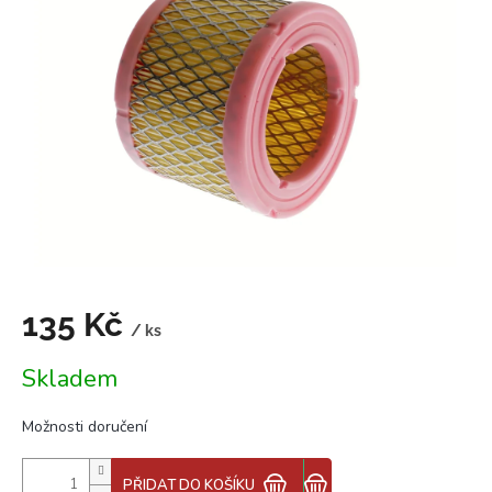
z
5
hvězdiček.
135 Kč
/ ks
Měrná
Skladem
cena:
Možnosti doručení
PŘIDAT DO KOŠÍKU