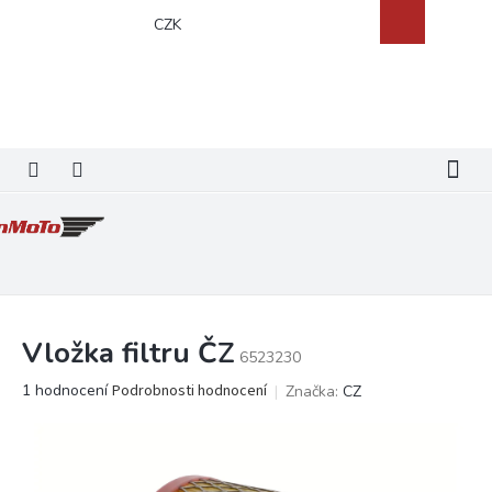
Přejít
Nákupní
CZK
na
košík
obsah
Vložka filtru ČZ
6523230
Průměrné
1 hodnocení
Podrobnosti hodnocení
Značka:
CZ
hodnocení
produktu
je
5,0