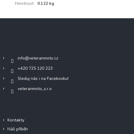
Hmotnost
:
0.122 kg
Z
á
p
a
Kontakt
t
í
info
@
veteranmoto.cz
+420 725 120 223
Sleduj nás i na Facebooku!
veteranmoto_s.r.o
Informace pro vás
Kontakty
Náš příběh