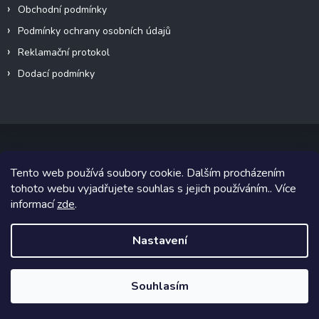
Obchodní podmínky
Podmínky ochrany osobních údajů
Reklamační protokol
Dodací podmínky
Tento web používá soubory cookie. Dalším procházením
Copyright 2026
VeteránMoto s.r.o.
. Všechna práva vyhrazena.
tohoto webu vyjadřujete souhlas s jejich používáním.. Více
informací
zde
.
Grafický návrh vytvořil a na Shoptet implementoval
Tomáš Hlad
&
Shoptetak.cz
.
Nastavení
Vytvořil Shoptet
Souhlasím