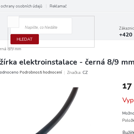
ochrany osobních údajů
Reklamační protokol
Dodací podmínky
Zákazni
+420 
HLEDAT
erná 8/9 mm
žírka elektroinstalace - černá 8/9 m
ěrné
odnoceno
Podrobnosti hodnocení
Značka:
CZ
ocení
17
ktu
Měrn
Vyp
cena:
iček.
Možno
Polož
Bužír