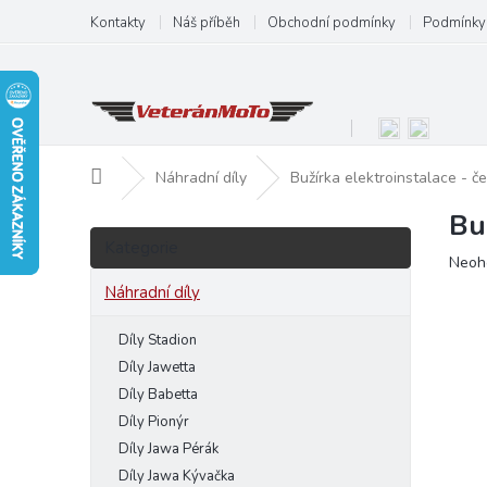
Přejít
Kontakty
Náš příběh
Obchodní podmínky
Podmínky 
na
obsah
Domů
Náhradní díly
Bužírka elektroinstalace - č
Bu
P
Přeskočit
o
Kategorie
kategorie
Prům
Neoh
s
hodn
t
Náhradní díly
produ
r
je
a
Díly Stadion
0,0
n
z
Díly Jawetta
5
n
Díly Babetta
hvězd
í
Díly Pionýr
p
Díly Jawa Pérák
a
Díly Jawa Kývačka
n