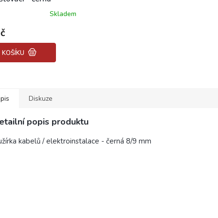
,8mm, délka 100mm
Skladem
ěrné
ocení
č
uktu
 KOŠÍKU
diček.
pis
Diskuze
etailní popis produktu
žírka kabelů / elektroinstalace - černá 8/9 mm