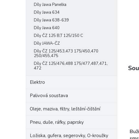
Díly Jawa Panelka
e
l
Díly Jawa 634
Díly Jawa 638-639
Díly Jawa 640
Díly ČZ 125 B,T 125/150 C
Díly JAWA-ČZ
Díly ČZ 125/453,473 175/450,470
250/455,475
Díly ČZ 125/476,488 175/477,487,471,
Sou
472
Elektro
Palivová soustava
Oleje, maziva, filtry, leštění-čištění
Pneu, duše, ráfky, paprsky
Buží
Ložiska, gufera, segerovky, O-kroužky
smrš