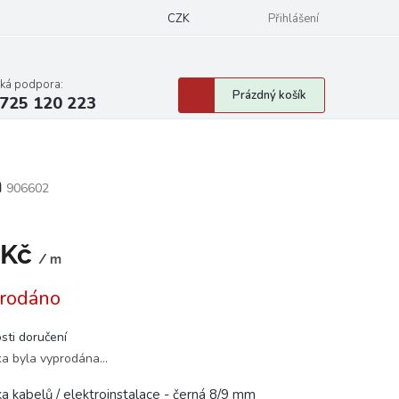
CZK
Přihlášení
cká podpora:
Nákupní
Prázdný košík
725 120 223
košík
m
906602
 Kč
/ m
á
rodáno
sti doručení
ka byla vyprodána…
ka kabelů / elektroinstalace - černá 8/9 mm