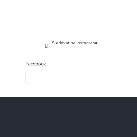
Sledovat na Instagramu
Facebook
Z
á
p
a
t
í