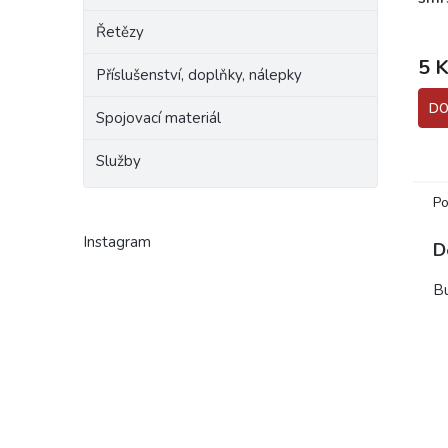
d=4
Prům
Řetězy
hodn
5 K
prod
Příslušenství, doplňky, nálepky
je
5,0
DO
Spojovací materiál
z
5
Služby
hvěz
Po
Instagram
D
Bu