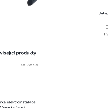
Detail
TI
visející produkty
Kód:
906616
rka elektroinstalace
ťovací - černá