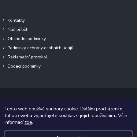
Informace pro vás
Kontakty
Náš příběh
Obchodní podmínky
Podmínky ochrany osobních údajů
Reklamační protokol
Dodací podmínky
Tento web používá soubory cookie. Dalším procházením
Copyright 2026
VeteránMoto s.r.o.
. Všechna práva vyhrazena.
tohoto webu vyjadřujete souhlas s jejich používáním.. Více
informací
zde
.
Grafický návrh vytvořil a na Shoptet implementoval
Tomáš Hlad
&
Shoptetak.cz
.