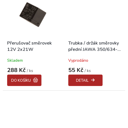
Přerušovač směrovek
Trubka / držák směrovky
12V 2x21W
přední JAWA 350/634-
640
Skladem
Vyprodáno
288 Kč
55 Kč
/ ks
/ ks
DO KOŠÍKU
DETAIL