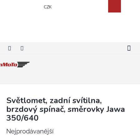
Přejít
Nákupní
CZK
na
košík
obsah
Světlomet, zadní svítilna,
brzdový spínač, směrovky Jawa
350/640
Nejprodávanější