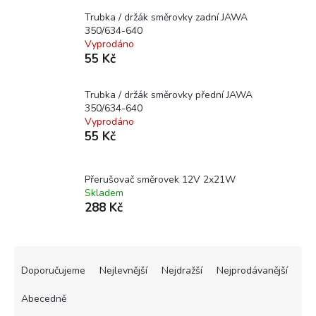
Trubka / držák směrovky zadní JAWA
350/634-640
Vyprodáno
55 Kč
Trubka / držák směrovky přední JAWA
350/634-640
Vyprodáno
55 Kč
Přerušovač směrovek 12V 2x21W
Skladem
288 Kč
Ř
a
Doporučujeme
Nejlevnější
Nejdražší
Nejprodávanější
z
e
Abecedně
n