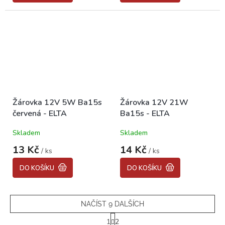
Žárovka 12V 5W Ba15s
Žárovka 12V 21W
červená - ELTA
Ba15s - ELTA
Skladem
Skladem
13 Kč
14 Kč
/ ks
/ ks
DO KOŠÍKU
DO KOŠÍKU
NAČÍST 9 DALŠÍCH
S
1
2