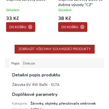
dvěma vývody "CZ"
Skladem
Skladem
Průměrné
Průměrné
hodnocení
hodnocení
33 Kč
38 Kč
produktu
produktu
je
je
DO KOŠÍKU
DO KOŠÍKU
5,0
5,0
z
z
5
5
hvězdiček.
hvězdiček.
ZOBRAZIT VŠECHNY SOUVISEJÍCÍ PRODUKTY
Popis
Diskuze
Detailní popis produktu
Žárovka 6V 4W Ba9s - ELTA
Doplňkové parametry
Kategorie
:
Žárovky, objímky, přerušovače směrovek