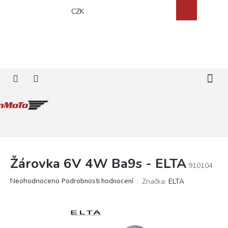
Přejít
Nákupní
CZK
na
košík
obsah
Žárovka 6V 4W Ba9s - ELTA
910104
Průměrné
Neohodnoceno
Podrobnosti hodnocení
Značka:
ELTA
hodnocení
produktu
je
0,0