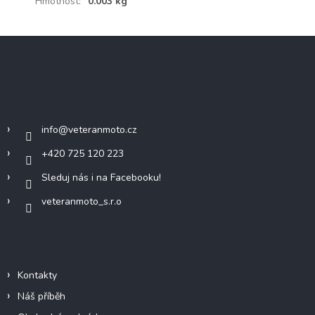
Hmotnost
:
0.003 kg
Z
á
p
a
Kontakt
t
í
info
@
veteranmoto.cz
+420 725 120 223
Sleduj nás i na Facebooku!
veteranmoto_s.r.o
Informace pro vás
Kontakty
Náš příběh