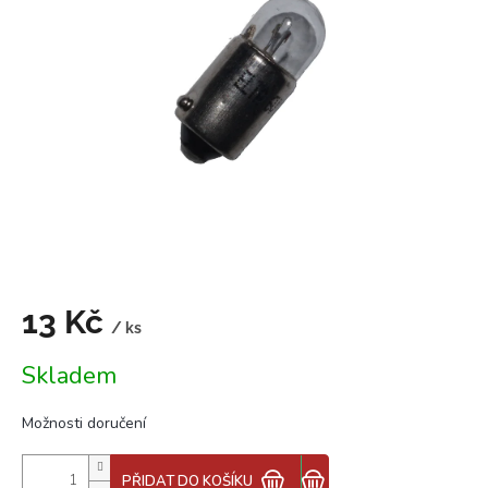
z
5
hvězdiček.
13 Kč
/ ks
Měrná
Skladem
cena:
Možnosti doručení
PŘIDAT DO KOŠÍKU