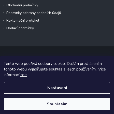
Obchodní podmínky
Podmínky ochrany osobních údajů
Reklamační protokol
Dodací podmínky
Tento web používá soubory cookie. Dalším procházením
Copyright 2026
VeteránMoto s.r.o.
. Všechna práva vyhrazena.
tohoto webu vyjadřujete souhlas s jejich používáním.. Více
informací
zde
.
Grafický návrh vytvořil a na Shoptet implementoval
Tomáš Hlad
&
Shoptetak.cz
.
Nastavení
Vytvořil Shoptet
Souhlasím