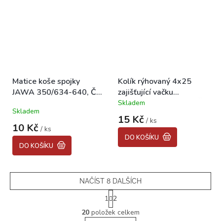
Matice koše spojky
Kolík rýhovaný 4x25
JAWA 350/634-640, ČZ
zajišťující vačku
476, 477, 487, 478
poloautomatu JAWA, ČZ
Skladem
Průměrné
Skladem
hodnocení
15 Kč
/ ks
produktu
10 Kč
/ ks
je
DO KOŠÍKU
5,0
DO KOŠÍKU
z
5
hvězdiček.
NAČÍST 8 DALŠÍCH
S
1
2
t
O
r
20
položek celkem
v
á