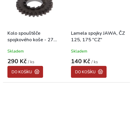
Kolo spouštěče
Lamela spojky JAWA, ČZ
spojkového koše - 27
125, 175 "CZ"
zubů hranaté ČZ "CZ"
Skladem
Skladem
290 Kč
140 Kč
/ ks
/ ks
DO KOŠÍKU
DO KOŠÍKU