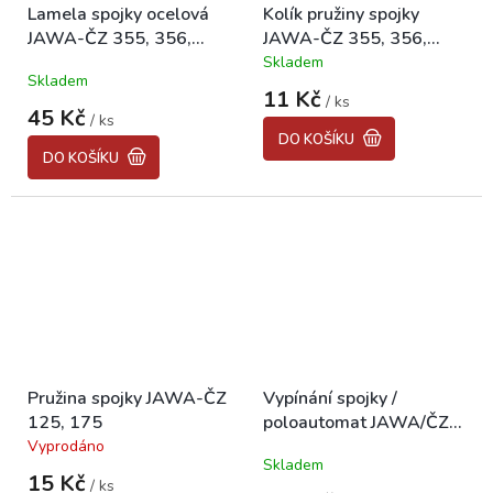
Lamela spojky ocelová
Kolík pružiny spojky
JAWA-ČZ 355, 356,
JAWA-ČZ 355, 356,
450, 453, 455, 476,
450, 453, 455, 476,
Skladem
Průměrné
Skladem
477, 487, 488 "CZ"
477, 487, 488
hodnocení
11 Kč
/ ks
produktu
45 Kč
/ ks
je
DO KOŠÍKU
5,0
DO KOŠÍKU
z
5
hvězdiček.
Pružina spojky JAWA-ČZ
Vypínání spojky /
125, 175
poloautomat JAWA/ČZ
125, 175, 250
Vyprodáno
Průměrné
Skladem
hodnocení
15 Kč
/ ks
produktu