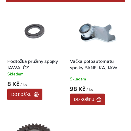
r
o
V
d
ý
u
p
k
i
t
s
ů
p
r
o
Podložka pružiny spojky
Vačka poloautomatu
d
JAWA, ČZ
spojky PANELKA, JAWA
u
350/634,638
Skladem
k
Průměrné
Skladem
hodnocení
t
8 Kč
/ ks
produktu
ů
98 Kč
/ ks
je
DO KOŠÍKU
5,0
DO KOŠÍKU
z
5
hvězdiček.