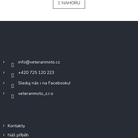
NAHORU
l
n
á
k
o
d
v
a
Z
á
c
á
n
í
í
p
p
a
r
Kontakt
v
t
k
í
y
info
@
veteranmoto.cz
v
+420 725 120 223
ý
p
Sleduj nás i na Facebooku!
i
s
veteranmoto_s.r.o
u
Informace pro vás
Kontakty
Náš příběh