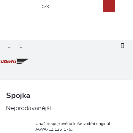
Přejít
Nákupní
CZK
na
košík
obsah
Spojka
Nejprodávanější
Unašeč spojkového koše vnitřní originál
JAWA-ČZ 125, 175,..