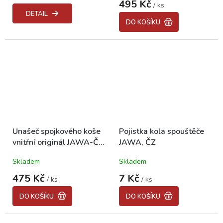
495 Kč
/ ks
je
DETAIL
5,0
DO KOŠÍKU
z
5
hvězdiček.
Unašeč spojkového koše
Pojistka kola spouštěče
vnitřní originál JAWA-ČZ
JAWA, ČZ
125, 175,..
Skladem
Skladem
475 Kč
7 Kč
/ ks
/ ks
DO KOŠÍKU
DO KOŠÍKU