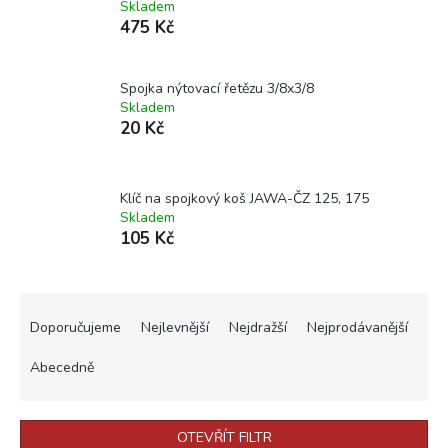
Skladem
475 Kč
Spojka nýtovací řetězu 3/8x3/8
Skladem
20 Kč
Klíč na spojkový koš JAWA-ČZ 125, 175
Skladem
105 Kč
Ř
a
Doporučujeme
Nejlevnější
Nejdražší
Nejprodávanější
z
e
Abecedně
n
í
p
OTEVŘÍT FILTR