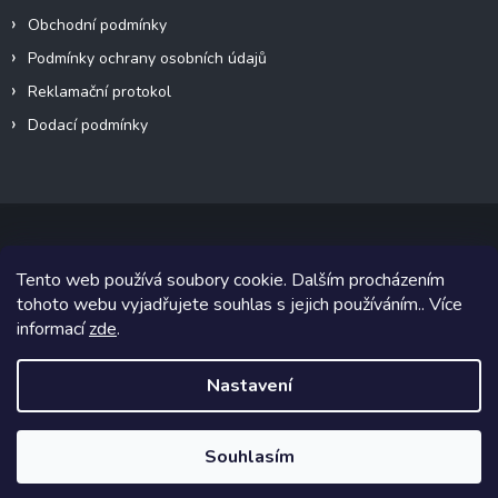
Obchodní podmínky
Podmínky ochrany osobních údajů
Reklamační protokol
Dodací podmínky
Tento web používá soubory cookie. Dalším procházením
Copyright 2026
VeteránMoto s.r.o.
. Všechna práva vyhrazena.
tohoto webu vyjadřujete souhlas s jejich používáním.. Více
informací
zde
.
Grafický návrh vytvořil a na Shoptet implementoval
Tomáš Hlad
&
Shoptetak.cz
.
Nastavení
Vytvořil Shoptet
Souhlasím