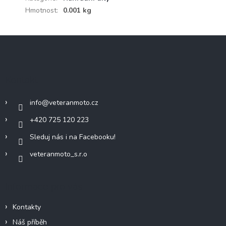
Hmotnost
:
0.001 kg
Z
á
p
a
Kontakt
t
í
info
@
veteranmoto.cz
+420 725 120 223
Sleduj nás i na Facebooku!
veteranmoto_s.r.o
Informace pro vás
Kontakty
Náš příběh