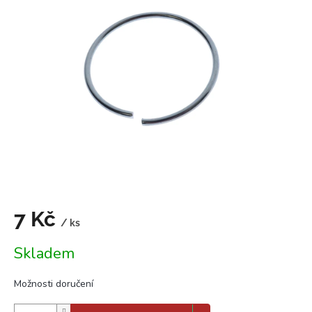
0,0
z
5
hvězdiček.
7 Kč
/ ks
Měrná
Skladem
cena:
Možnosti doručení