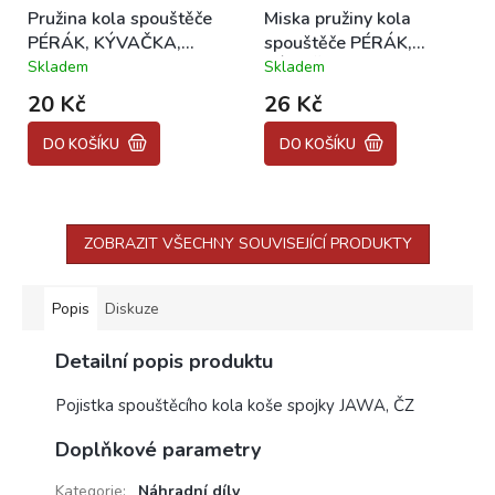
Pružina kola spouštěče
Miska pružiny kola
PÉRÁK, KÝVAČKA,
spouštěče PÉRÁK,
PANELKA, JAWA 634
KÝVAČKA, PANELKA,
Skladem
Skladem
Průměrné
Průměrné
JAWA 634
hodnocení
hodnocení
20 Kč
26 Kč
produktu
produktu
je
je
DO KOŠÍKU
DO KOŠÍKU
5,0
5,0
z
z
5
5
hvězdiček.
hvězdiček.
ZOBRAZIT VŠECHNY SOUVISEJÍCÍ PRODUKTY
Popis
Diskuze
Detailní popis produktu
Pojistka spouštěcího kola koše spojky JAWA, ČZ
Doplňkové parametry
Kategorie
:
Náhradní díly