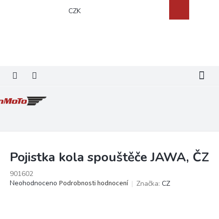
Přejít
Nákupní
CZK
na
košík
obsah
Pojistka kola spouštěče JAWA, ČZ
901602
Průměrné
Neohodnoceno
Podrobnosti hodnocení
Značka:
CZ
hodnocení
produktu
je