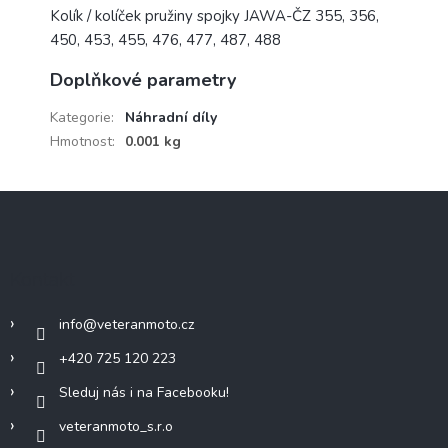
Kolík / kolíček pružiny spojky JAWA-ČZ 355, 356,
450, 453, 455, 476, 477, 487, 488
Doplňkové parametry
Kategorie
:
Náhradní díly
Hmotnost
:
0.001 kg
Z
á
p
a
Kontakt
t
í
info
@
veteranmoto.cz
+420 725 120 223
Sleduj nás i na Facebooku!
veteranmoto_s.r.o