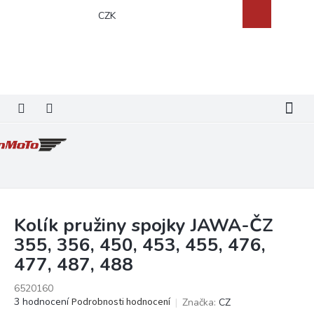
Přejít
Nákupní
CZK
na
košík
obsah
Kolík pružiny spojky JAWA-ČZ
355, 356, 450, 453, 455, 476,
477, 487, 488
6520160
Průměrné
3 hodnocení
Podrobnosti hodnocení
Značka:
CZ