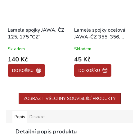
Lamela spojky JAWA, ČZ
Lamela spojky ocelová
125, 175 "CZ"
JAWA-ČZ 355, 356,
450, 453, 455, 476,
Skladem
Skladem
477, 487, 488 "CZ"
140 Kč
45 Kč
DO KOŠÍKU
DO KOŠÍKU
ZOBRAZIT VŠECHNY SOUVISEJÍCÍ PRODUKTY
Popis
Diskuze
Detailní popis produktu