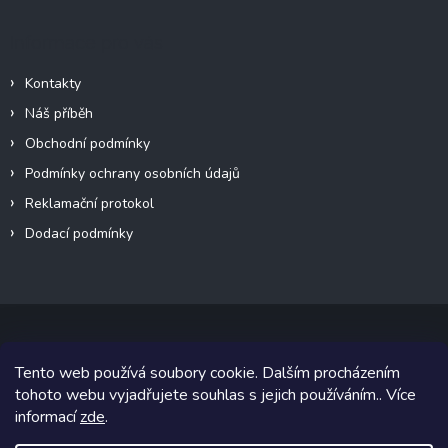
Informace pro vás
Kontakty
Náš příběh
Obchodní podmínky
Podmínky ochrany osobních údajů
Reklamační protokol
Dodací podmínky
Tento web používá soubory cookie. Dalším procházením
Copyright 2026
VeteránMoto s.r.o.
. Všechna práva vyhrazena.
tohoto webu vyjadřujete souhlas s jejich používáním.. Více
informací
zde
.
Grafický návrh vytvořil a na Shoptet implementoval
Tomáš Hlad
&
Shoptetak.cz
.