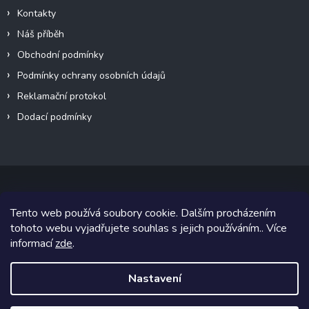
Kontakty
Náš příběh
Obchodní podmínky
Podmínky ochrany osobních údajů
Reklamační protokol
Dodací podmínky
Tento web používá soubory cookie. Dalším procházením
Copyright 2026
VeteránMoto s.r.o.
. Všechna práva vyhrazena.
tohoto webu vyjadřujete souhlas s jejich používáním.. Více
informací
zde
.
Grafický návrh vytvořil a na Shoptet implementoval
Tomáš Hlad
&
Shoptetak.cz
.
Nastavení
Vytvořil Shoptet