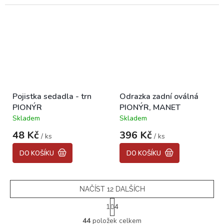
Pojistka sedadla - trn
Odrazka zadní oválná
PIONÝR
PIONÝR, MANET
Skladem
Skladem
Průměrné
Průměrné
hodnocení
hodnocení
48 Kč
396 Kč
/ ks
/ ks
produktu
produktu
je
je
DO KOŠÍKU
DO KOŠÍKU
5,0
5,0
z
z
5
5
hvězdiček.
hvězdiček.
NAČÍST 12 DALŠÍCH
S
1
4
t
O
r
44
položek celkem