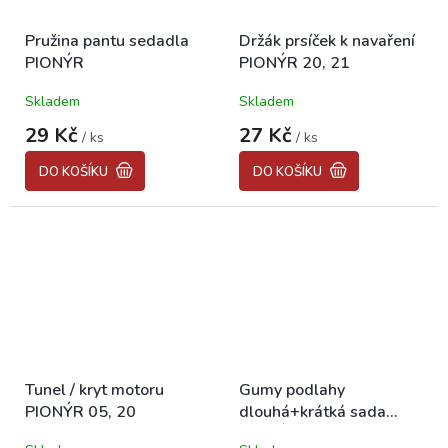
Pružina pantu sedadla
Držák prsíček k navaření
PIONÝR
PIONÝR 20, 21
Skladem
Skladem
29 Kč
27 Kč
/ ks
/ ks
DO KOŠÍKU
DO KOŠÍKU
Tunel / kryt motoru
Gumy podlahy
PIONÝR 05, 20
dlouhá+krátká sada
PIONÝR 20