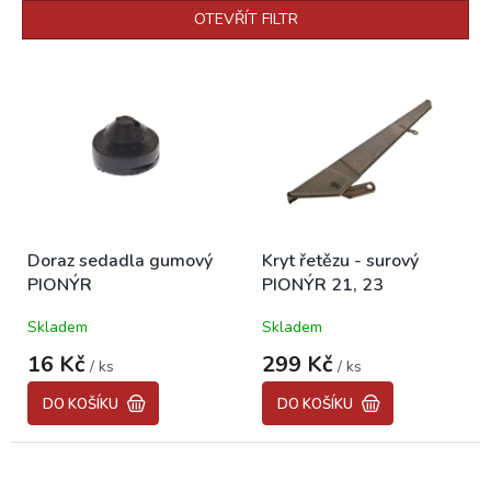
p
OTEVŘÍT FILTR
r
o
V
d
ý
u
p
k
i
t
s
ů
p
r
o
Doraz sedadla gumový
Kryt řetězu - surový
d
PIONÝR
PIONÝR 21, 23
u
k
Skladem
Skladem
t
ů
16 Kč
299 Kč
/ ks
/ ks
DO KOŠÍKU
DO KOŠÍKU