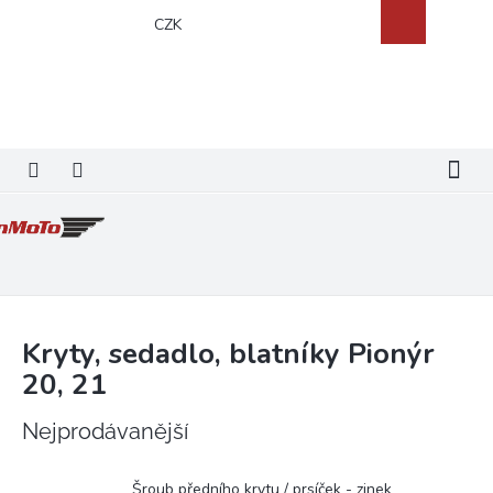
Přejít
Nákupní
CZK
na
košík
obsah
Kryty, sedadlo, blatníky Pionýr
20, 21
Nejprodávanější
Šroub předního krytu / prsíček - zinek