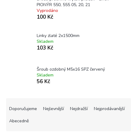
PIONÝR 550, 555 05, 20, 21
Vyprodáno
100 Kč
Linky zlaté 2x1500mm
Skladem
103 Kč
Šroub ozdobný M5x16 SPZ červený
Skladem
56 Kč
Ř
a
Doporučujeme
Nejlevnější
Nejdražší
Nejprodávanější
z
e
Abecedně
n
í