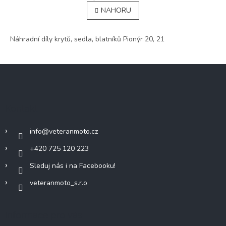
v
á
NAHORU
l
n
á
k
o
d
v
Náhradní díly krytů, sedla, blatníků Pionýr 20, 21
a
á
c
n
í
í
Z
p
r
á
v
p
k
a
y
Kontakt
t
v
í
ý
info
@
veteranmoto.cz
p
i
+420 725 120 223
s
u
Sleduj nás i na Facebooku!
veteranmoto_s.r.o
Informace pro vás