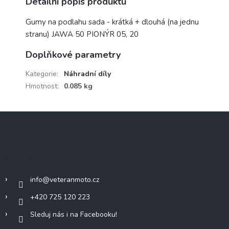
Detailní popis produktu
Gumy na podlahu sada - krátká + dlouhá (na jednu
stranu) JAWA 50 PIONÝR 05, 20
Doplňkové parametry
Kategorie
:
Náhradní díly
Hmotnost
:
0.085 kg
Z
á
p
a
Kontakt
t
í
info
@
veteranmoto.cz
+420 725 120 223
Sleduj nás i na Facebooku!