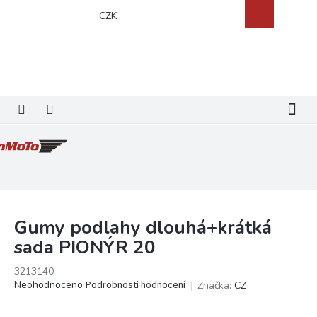
Přejít
Nákupní
CZK
na
košík
obsah
Gumy podlahy dlouhá+krátká
sada PIONÝR 20
3213140
Průměrné
Neohodnoceno
Podrobnosti hodnocení
Značka:
CZ
hodnocení
produktu