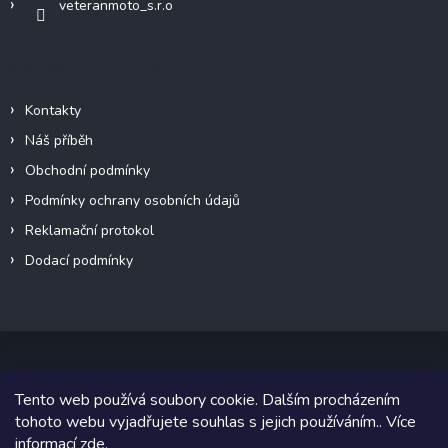
veteranmoto_s.r.o
Informace pro vás
Kontakty
Náš příběh
Obchodní podmínky
Podmínky ochrany osobních údajů
Reklamační protokol
Dodací podmínky
Tento web používá soubory cookie. Dalším procházením
Copyright 2026
VeteránMoto s.r.o.
. Všechna práva vyhrazena.
tohoto webu vyjadřujete souhlas s jejich používáním.. Více
informací
zde
.