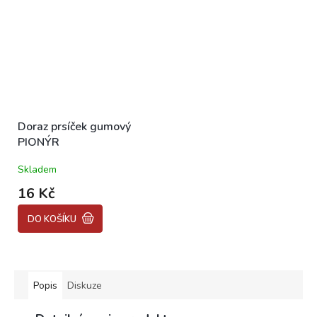
Doraz prsíček gumový
PIONÝR
Skladem
16 Kč
DO KOŠÍKU
Popis
Diskuze