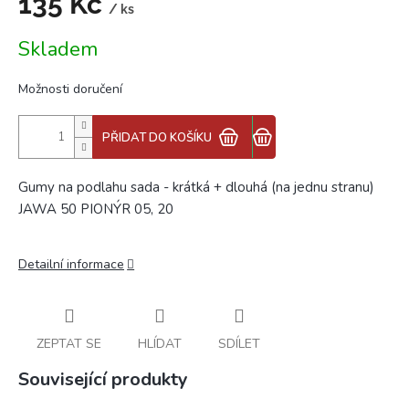
135 Kč
/ ks
Měrná
Skladem
cena:
Možnosti doručení
PŘIDAT DO KOŠÍKU
Gumy na podlahu sada - krátká + dlouhá (na jednu stranu)
JAWA 50 PIONÝR 05, 20
Detailní informace
ZEPTAT SE
HLÍDAT
SDÍLET
Související produkty