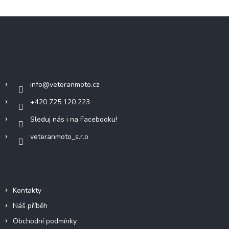
Z
á
p
a
Kontakt
t
í
info
@
veteranmoto.cz
+420 725 120 223
Sleduj nás i na Facebooku!
veteranmoto_s.r.o
Informace pro vás
Kontakty
Náš příběh
Obchodní podmínky