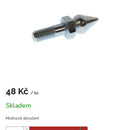
5,0
z
5
hvězdiček.
48 Kč
/ ks
Měrná
Skladem
cena:
Možnosti doručení