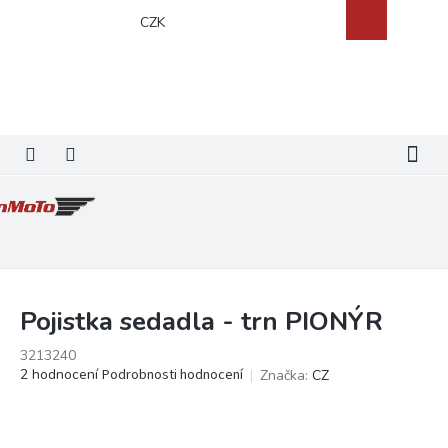
Přejít
Nákupní
CZK
na
košík
obsah
Pojistka sedadla - trn PIONÝR
3213240
Průměrné
2 hodnocení
Podrobnosti hodnocení
Značka:
CZ
hodnocení
produktu
je