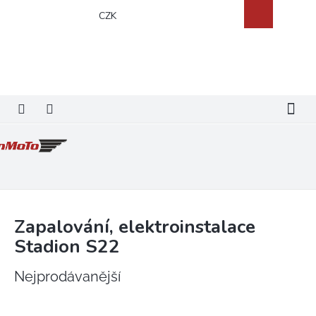
Přejít
Nákupní
CZK
na
košík
obsah
Zapalování, elektroinstalace
Stadion S22
Nejprodávanější