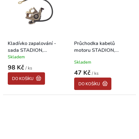
Kladívko zapalování -
Průchodka kabelů
sada STADION,
motoru STADION,
JAWETTA
JAWETTA
Skladem
Průměrné
Skladem
hodnocení
98 Kč
/ ks
produktu
47 Kč
/ ks
je
DO KOŠÍKU
5,0
DO KOŠÍKU
z
5
hvězdiček.