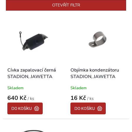
p
OTEVŘÍT FILTR
r
o
V
d
ý
u
p
k
i
t
s
ů
p
r
o
Cívka zapalovací černá
Objímka kondenzátoru
d
STADION, JAWETTA
STADION, JAWETTA
u
k
Skladem
Skladem
t
ů
640 Kč
16 Kč
/ ks
/ ks
DO KOŠÍKU
DO KOŠÍKU