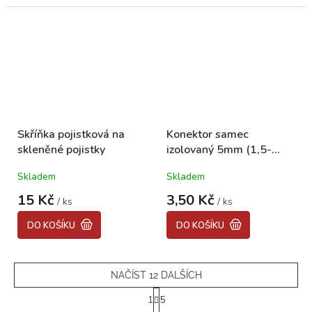
5
hvězdiček.
Skříňka pojistková na
Konektor samec
skleněné pojistky
izolovaný 5mm (1,5-
2,5kabel)
Skladem
Skladem
15 Kč
3,50 Kč
/ ks
/ ks
DO KOŠÍKU
DO KOŠÍKU
NAČÍST 12 DALŠÍCH
S
1
5
t