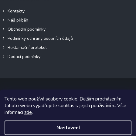
Kontakty
Náš příběh
Obchodní podmínky
Podmínky ochrany osobních údajů
Reklamační protokol
Dodací podmínky
Tento web používá soubory cookie. Dalším procházením
Copyright 2026
VeteránMoto s.r.o.
. Všechna práva vyhrazena.
tohoto webu vyjadřujete souhlas s jejich používáním.. Více
informací
zde
.
Grafický návrh vytvořil a na Shoptet implementoval
Tomáš Hlad
&
Shoptetak.cz
.
Nastavení