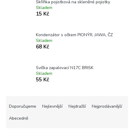
Skříňka pojistková na skleněné pojistky
Skladem
15 Kč
Kondenzátor s očkem PIONÝR, JAWA, ČZ
Skladem
68 Kč
Svíčka zapalovací N17C BRISK
Skladem
55 Kč
Ř
a
Doporučujeme
Nejlevnější
Nejdražší
Nejprodávanější
z
e
Abecedně
n
í