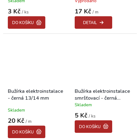
Skladem
Vyprodáno
3 Kč
17 Kč
/ ks
/ m
DO KOŠÍKU
DETAIL
Bužírka elektroinstalace
Bužírka elektroinstalace
- černá 13/14 mm
smršťovací - černá
d=4,8mm, délka 100mm
Skladem
Průměrné
Skladem
hodnocení
5 Kč
/ ks
produktu
20 Kč
/ m
je
DO KOŠÍKU
5,0
DO KOŠÍKU
z