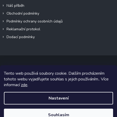
Náš příběh
Obchodní podmínky
Podmínky ochrany osobních údajů
Reklamační protokol
Dodací podmínky
Tento web používá soubory cookie. Dalším procházením
Copyright 2026
VeteránMoto s.r.o.
. Všechna práva vyhrazena.
tohoto webu vyjadřujete souhlas s jejich používáním.. Více
informací
zde
.
Grafický návrh vytvořil a na Shoptet implementoval
Tomáš Hlad
&
Shoptetak.cz
.
Nastavení
Vytvořil Shoptet
Souhlasím