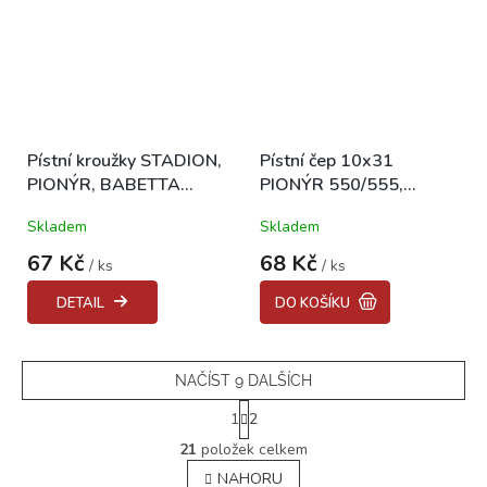
Pístní kroužky STADION,
Pístní čep 10x31
PIONÝR, BABETTA
PIONÝR 550/555,
39.00-40.25 "CZ"
STADION
Skladem
Skladem
67 Kč
68 Kč
/ ks
/ ks
DETAIL
DO KOŠÍKU
NAČÍST 9 DALŠÍCH
S
1
2
t
O
r
21
položek celkem
v
á
NAHORU
l
n