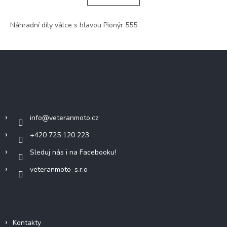
á
k
o
d
v
Náhradní díly válce s hlavou Pionýr 555
a
á
c
n
í
í
Z
p
r
á
v
p
k
a
y
Kontakt
t
v
í
ý
info
@
veteranmoto.cz
p
i
+420 725 120 223
s
u
Sleduj nás i na Facebooku!
veteranmoto_s.r.o
Informace pro vás
Kontakty