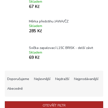
Skladem
67 Kč
Měrka předstihu JAWA/ČZ
Skladem
285 Kč
Svíčka zapalovací L15C BRISK - delší závit
Skladem
69 Kč
Ř
a
Doporučujeme
Nejlevnější
Nejdražší
Nejprodávanější
z
e
Abecedně
n
í
p
OTEVŘÍT FILTR