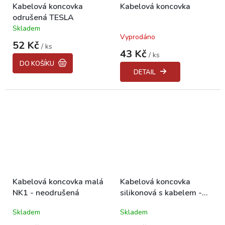
Kabelová koncovka
Kabelová koncovka
odrušená TESLA
Skladem
Průměrné
Vyprodáno
hodnocení
52 Kč
/ ks
produktu
43 Kč
/ ks
je
DO KOŠÍKU
5,0
DETAIL
z
5
hvězdiček.
Kabelová koncovka malá
Kabelová koncovka
NK1 - neodrušená
silikonová s kabelem -
neodrušená
Skladem
Skladem