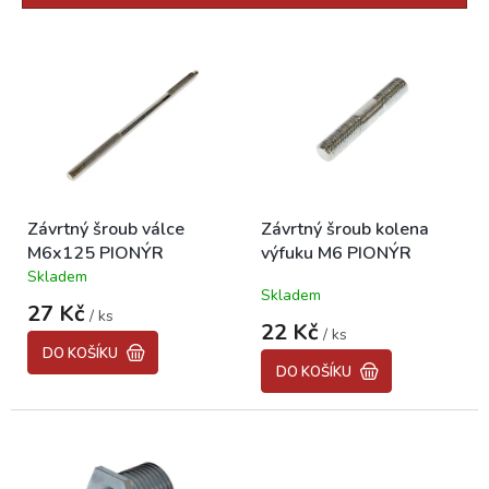
r
o
V
d
ý
u
p
k
i
t
s
ů
p
r
o
Závrtný šroub válce
Závrtný šroub kolena
d
M6x125 PIONÝR
výfuku M6 PIONÝR
u
Skladem
k
Průměrné
Skladem
hodnocení
t
27 Kč
/ ks
produktu
ů
22 Kč
/ ks
je
DO KOŠÍKU
5,0
DO KOŠÍKU
z
5
hvězdiček.