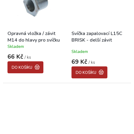
Opravná vložka / závit
Svíčka zapalovací L15C
M14 do hlavy pro svíčku
BRISK - delší závit
Skladem
Průměrné
Skladem
hodnocení
66 Kč
/ ks
produktu
69 Kč
/ ks
je
DO KOŠÍKU
5,0
DO KOŠÍKU
z
5
hvězdiček.