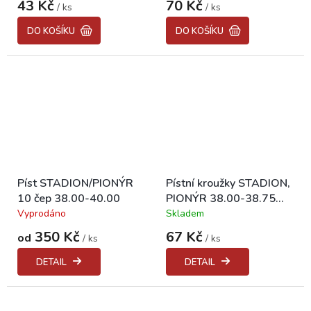
43 Kč
70 Kč
/ ks
/ ks
DO KOŠÍKU
DO KOŠÍKU
Píst STADION/PIONÝR
Pístní kroužky STADION,
10 čep 38.00-40.00
PIONÝR 38.00-38.75
"CZ"
Vyprodáno
Skladem
Průměrné
Průměrné
hodnocení
hodnocení
350 Kč
67 Kč
od
/ ks
/ ks
produktu
produktu
je
je
DETAIL
DETAIL
4,0
5,0
z
z
5
5
hvězdiček.
hvězdiček.