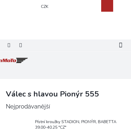
Přejít
Nákupní
CZK
na
košík
obsah
Válec s hlavou Pionýr 555
Nejprodávanější
Pístní kroužky STADION, PIONÝR, BABETTA
39.00-40.25 "CZ"