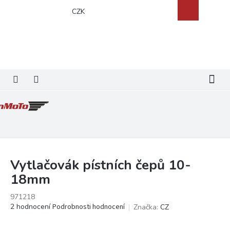
Přejít
Nákupní
CZK
na
košík
obsah
Vytlačovák pístních čepů 10-
18mm
971218
Průměrné
2 hodnocení
Podrobnosti hodnocení
Značka:
CZ
hodnocení
produktu