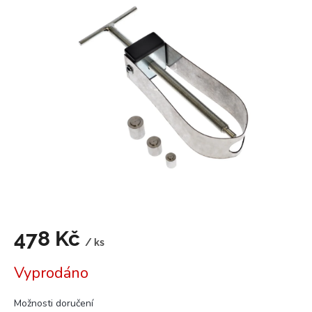
je
5,0
z
5
hvězdiček.
478 Kč
/ ks
Měrná
Vyprodáno
cena:
Možnosti doručení