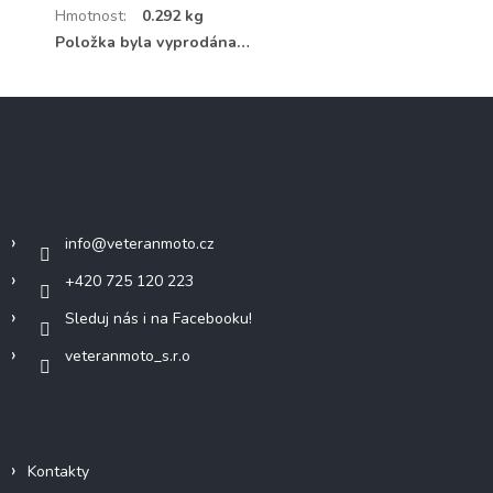
Hmotnost
:
0.292 kg
Položka byla vyprodána…
Z
á
p
a
Kontakt
t
í
info
@
veteranmoto.cz
+420 725 120 223
Sleduj nás i na Facebooku!
veteranmoto_s.r.o
Informace pro vás
Kontakty