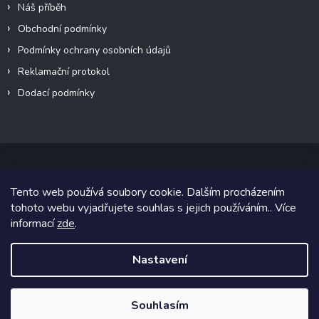
Náš příběh
Obchodní podmínky
Podmínky ochrany osobních údajů
Reklamační protokol
Dodací podmínky
Tento web používá soubory cookie. Dalším procházením
Copyright 2026
VeteránMoto s.r.o.
. Všechna práva vyhrazena.
tohoto webu vyjadřujete souhlas s jejich používáním.. Více
informací
zde
.
Grafický návrh vytvořil a na Shoptet implementoval
Tomáš Hlad
&
Shoptetak.cz
.
Nastavení
Vytvořil Shoptet
Souhlasím