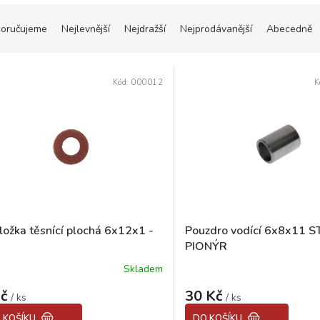
oručujeme
Nejlevnější
Nejdražší
Nejprodávanější
Abecedně
Kód:
000012
K
ložka těsnící plochá 6x12x1 -
Pouzdro vodící 6x8x11 
PIONÝR
Skladem
Kč
30 Kč
/ ks
/ ks
 KOŠÍKU
DO KOŠÍKU