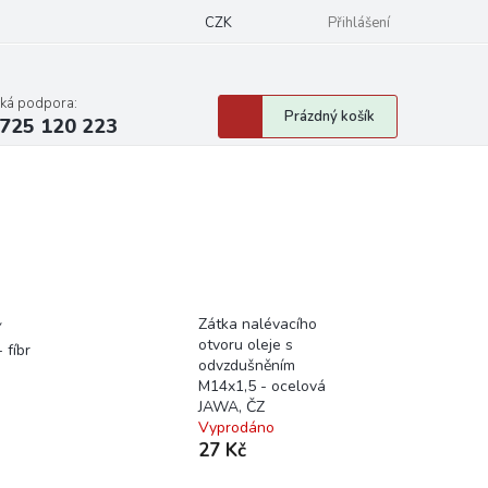
CZK
Přihlášení
cká podpora:
Nákupní
Prázdný košík
725 120 223
košík
Zátka nalévacího
í
otvoru oleje s
 fíbr
odvzdušněním
M14x1,5 - ocelová
JAWA, ČZ
Vyprodáno
27 Kč