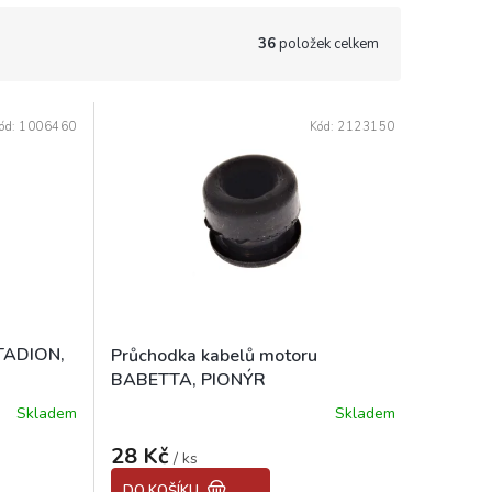
36
položek celkem
ód:
1006460
Kód:
2123150
STADION,
Průchodka kabelů motoru
BABETTA, PIONÝR
Skladem
Skladem
Průměrné
hodnocení
28 Kč
produktu
/ ks
je
DO KOŠÍKU