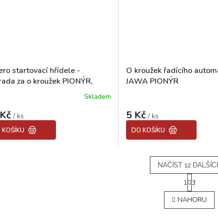
ro startovací hřídele -
O kroužek řadícího autom
rada za o kroužek PIONÝR,
JAWA PIONÝR
ETTA 225
Skladem
 Kč
5 Kč
/ ks
/ ks
 KOŠÍKU
DO KOŠÍKU
NAČÍST 12 DALŠÍC
S
1
3
t
O
r
v
NAHORU
á
l
n
á