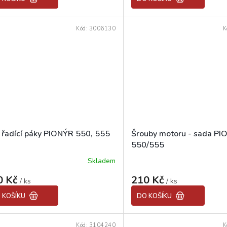
Kód:
3006130
K
 řadící páky PIONÝR 550, 555
Šrouby motoru - sada P
550/555
Skladem
0 Kč
210 Kč
/ ks
/ ks
 KOŠÍKU
DO KOŠÍKU
Kód:
3104240
K