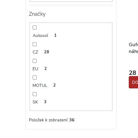
Značky
Autosol
1
Gufe
náh
CZ
28
BAB
EU
2
28
DO
MOTUL
2
SK
3
Položek k zobrazení:
36