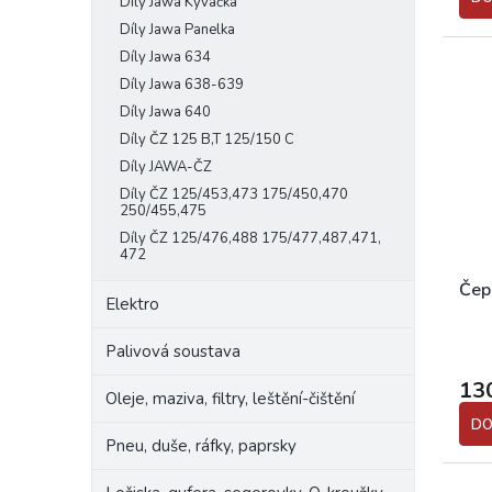
Díly Jawa Kývačka
Díly Jawa Panelka
Díly Jawa 634
Díly Jawa 638-639
Díly Jawa 640
Díly ČZ 125 B,T 125/150 C
Díly JAWA-ČZ
Díly ČZ 125/453,473 175/450,470
250/455,475
Díly ČZ 125/476,488 175/477,487,471,
472
Čep
Elektro
Palivová soustava
13
Oleje, maziva, filtry, leštění-čištění
DO
Pneu, duše, ráfky, paprsky