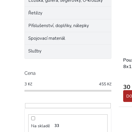
Ložiska, gufera, segerovky, O-kroužky
Řetězy
Příslušenství, doplňky, nálepky
Spojovací materiál
Služby
Pou
8x1
Cena
Prům
hodn
3
Kč
455
Kč
30
prod
je
DO
5,0
z
5
hvěz
Na skladě
33