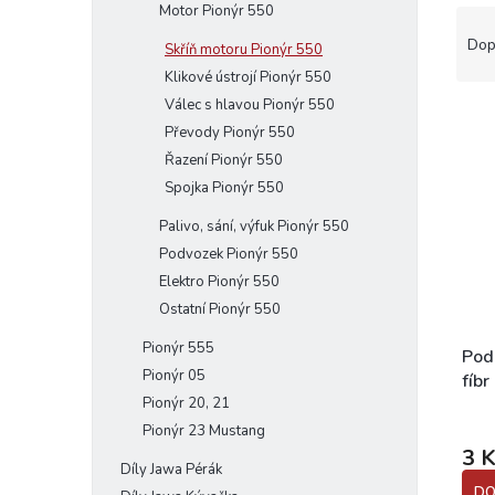
Motor Pionýr 550
Ř
e
a
l
Dop
Skříň motoru Pionýr 550
z
Klikové ústrojí Pionýr 550
e
Válec s hlavou Pionýr 550
V
n
Převody Pionýr 550
ý
í
p
Řazení Pionýr 550
p
i
r
Spojka Pionýr 550
s
o
Palivo, sání, výfuk Pionýr 550
p
d
Podvozek Pionýr 550
r
u
o
Elektro Pionýr 550
k
d
t
Ostatní Pionýr 550
u
ů
Pionýr 555
k
Pod
Pionýr 05
t
fíbr
ů
Pionýr 20, 21
Pionýr 23 Mustang
3 
Díly Jawa Pérák
DO