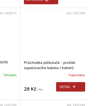
5,0
z
5
ód:
3006370
Kód:
3022180
hvězdiček.
IONÝR
Průchodka půlkulatá - prsíček
zapalovacího kabelu / kabelů
motoru PIONÝR
Skladem
Vyprodáno
Průměrné
hodnocení
produktu
DETAIL
29 Kč
je
/ ks
5,0
z
5
ód:
3201190
Kód:
3201340