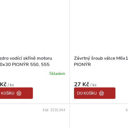
zdro vodící skříně motoru
Závrtný šroub válce M6x
0x30 PIONÝR 550, 555
PIONÝR
Skladem
ěrné
Průměrné
ocení
hodnocení
 Kč
27 Kč
uktu
/ ks
produktu
/ ks
je
 KOŠÍKU
DO KOŠÍKU
5,0
z
5
Kód:
3201344
K
diček.
hvězdiček.