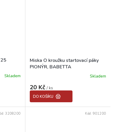
hvězdiček.
125
Miska O kroužku startovací páky
PIONÝR, BABETTA
Skladem
Skladem
20 Kč
/ ks
DO KOŠÍKU
ód:
3208200
Kód:
901200