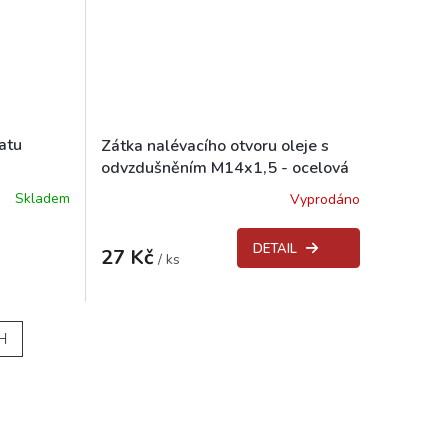
atu
Zátka nalévacího otvoru oleje s
odvzdušněním M14x1,5 - ocelová
JAWA, ČZ
Skladem
Vyprodáno
Průměrné
hodnocení
produktu
DETAIL
27 Kč
je
/ ks
4,0
z
5
hvězdiček.
H