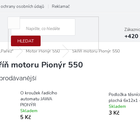
ochrany osobních údajů
Reklamační protokol
Dodací podmínky
Zákazni
+420 
HLEDAT
,Pařez"
Motor Pionýr 550
Skříň motoru Pionýr 550
říň motoru Pionýr 550
prodávanější
O kroužek řadícího
Podložka těsníc
automatu JAWA
plochá 6x12x1 -
PIONÝR
Skladem
Skladem
3 Kč
5 Kč