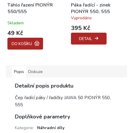
Táhlo řazení PIONÝR
Páka řadící - zinek
550/555
PIONÝR 550, 555
Vyprodáno
Průměrné
Skladem
hodnocení
395 Kč
produktu
49 Kč
je
DETAIL
5,0
DO KOŠÍKU
z
5
hvězdiček.
Popis
Diskuze
Detailní popis produktu
Čep řadící páky / řadičky JAWA 50 PIONÝR 550,
555
Doplňkové parametry
Kategorie
:
Náhradní díly