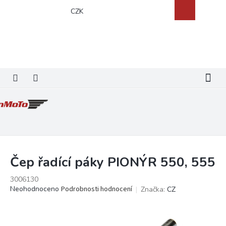
Přejít
Nákupní
CZK
na
košík
obsah
Čep řadící páky PIONÝR 550, 555
3006130
Průměrné
Neohodnoceno
Podrobnosti hodnocení
Značka:
CZ
hodnocení
produktu
je