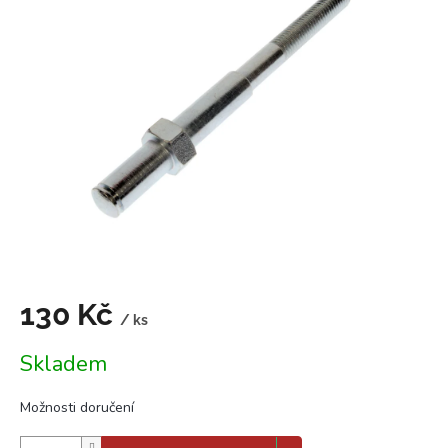
0,0
z
5
hvězdiček.
130 Kč
/ ks
Měrná
Skladem
cena:
Možnosti doručení