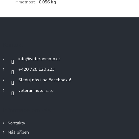
Hmotnost
:
0.056 kg
Z
á
p
a
Kontakt
t
í
info
@
veteranmoto.cz
+420 725 120 223
Sleduj nás i na Facebooku!
veteranmoto_s.r.o
Informace pro vás
Kontakty
Náš příběh