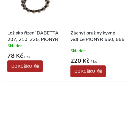
Ložisko řízení BABETTA
Záchyt pružiny kyvné
207, 210, 225, PIONÝR
vidlice PIONÝR 550, 555
Skladem
Průměrné
Skladem
hodnocení
78 Kč
/ ks
produktu
220 Kč
/ ks
je
DO KOŠÍKU
4,8
DO KOŠÍKU
z
5
hvězdiček.