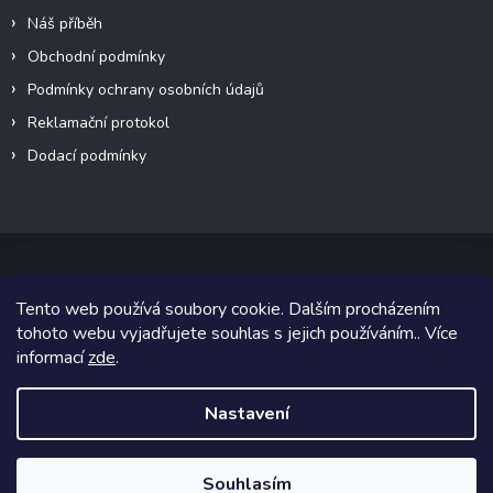
Náš příběh
Obchodní podmínky
Podmínky ochrany osobních údajů
Reklamační protokol
Dodací podmínky
Tento web používá soubory cookie. Dalším procházením
Copyright 2026
VeteránMoto s.r.o.
. Všechna práva vyhrazena.
tohoto webu vyjadřujete souhlas s jejich používáním.. Více
informací
zde
.
Grafický návrh vytvořil a na Shoptet implementoval
Tomáš Hlad
&
Shoptetak.cz
.
Nastavení
Vytvořil Shoptet
Souhlasím