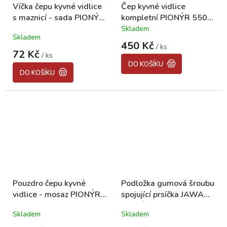
Víčka čepu kyvné vidlice
Čep kyvné vidlice
s maznicí - sada PIONÝR
kompletní PIONÝR 550,
550, 555
555
Skladem
Průměrné
Skladem
hodnocení
450 Kč
/ ks
produktu
72 Kč
/ ks
je
DO KOŠÍKU
5,0
DO KOŠÍKU
z
5
hvězdiček.
Pouzdro čepu kyvné
Podložka gumová šroubu
vidlice - mosaz PIONÝR
spojující prsíčka JAWA
550, 555
PIONÝR 550, 555
Skladem
Skladem