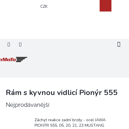
Přejít
Nákupní
CZK
na
košík
obsah
Rám s kyvnou vidlicí Pionýr 555
Nejprodávanější
Záchyt reakce zadní brzdy - ocel JAWA
PIONÝR 555, 05, 20, 21, 23 MUSTANG