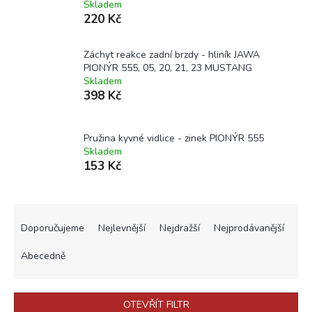
Skladem
220 Kč
Záchyt reakce zadní brzdy - hliník JAWA
PIONÝR 555, 05, 20, 21, 23 MUSTANG
Skladem
398 Kč
Pružina kyvné vidlice - zinek PIONÝR 555
Skladem
153 Kč
Ř
a
Doporučujeme
Nejlevnější
Nejdražší
Nejprodávanější
z
e
Abecedně
n
í
p
OTEVŘÍT FILTR