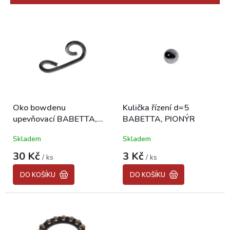
r
o
V
d
ý
u
p
k
i
t
s
ů
p
r
o
Oko bowdenu
Kulička řízení d=5
d
upevňovací BABETTA,
BABETTA, PIONÝR
u
PIONÝR
k
Skladem
Skladem
t
ů
30 Kč
3 Kč
/ ks
/ ks
DO KOŠÍKU
DO KOŠÍKU