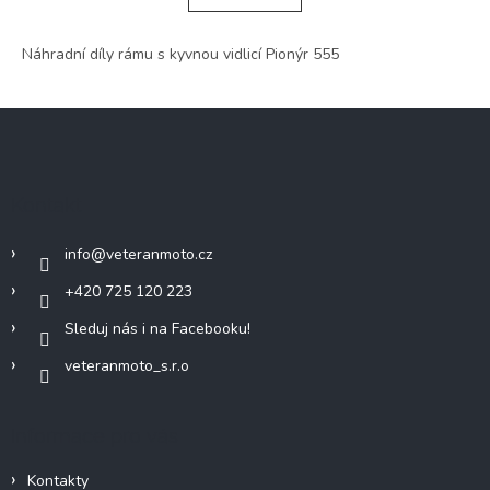
á
k
o
d
v
Náhradní díly rámu s kyvnou vidlicí Pionýr 555
a
á
c
n
í
í
Z
p
r
á
v
p
k
a
y
Kontakt
t
v
í
ý
info
@
veteranmoto.cz
p
i
+420 725 120 223
s
u
Sleduj nás i na Facebooku!
veteranmoto_s.r.o
Informace pro vás
Kontakty