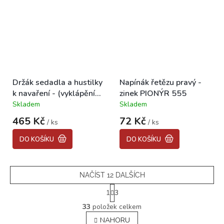
Držák sedadla a hustilky
Napínák řetězu pravý -
k navaření - (vyklápění
zinek PIONÝR 555
dopředu) PIONÝR 550,
Skladem
Skladem
Průměrné
Průměrné
555
hodnocení
hodnocení
465 Kč
72 Kč
/ ks
/ ks
produktu
produktu
je
je
DO KOŠÍKU
DO KOŠÍKU
5,0
5,0
z
z
5
5
hvězdiček.
hvězdiček.
NAČÍST 12 DALŠÍCH
S
1
3
t
O
r
33
položek celkem
v
á
NAHORU
l
n