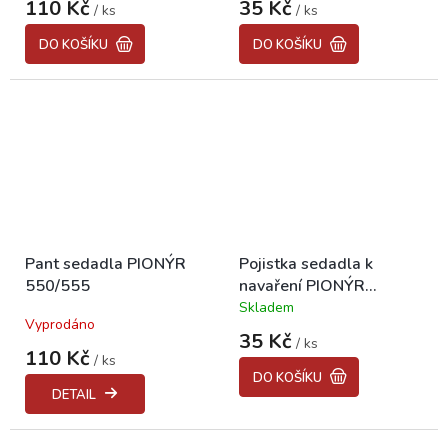
110 Kč
35 Kč
/ ks
/ ks
DO KOŠÍKU
DO KOŠÍKU
Pant sedadla PIONÝR
Pojistka sedadla k
550/555
navaření PIONÝR
550/555
Skladem
Průměrné
Vyprodáno
hodnocení
35 Kč
/ ks
produktu
110 Kč
/ ks
je
DO KOŠÍKU
5,0
DETAIL
z
5
hvězdiček.