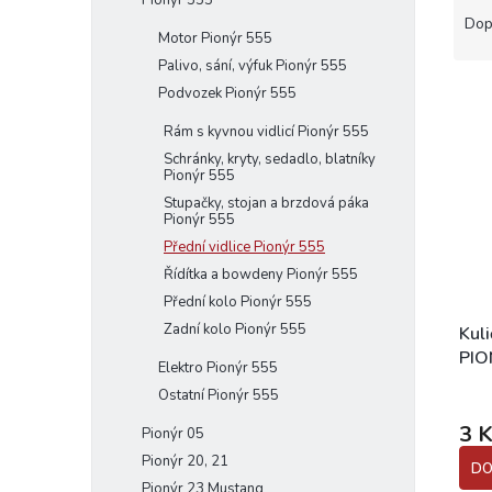
Pionýr 555
a
e
Dop
Motor Pionýr 555
z
l
Palivo, sání, výfuk Pionýr 555
e
V
n
Podvozek Pionýr 555
ý
í
Rám s kyvnou vidlicí Pionýr 555
p
p
Schránky, kryty, sedadlo, blatníky
i
r
Pionýr 555
s
o
Stupačky, stojan a brzdová páka
p
d
Pionýr 555
r
u
Přední vidlice Pionýr 555
o
k
Řídítka a bowdeny Pionýr 555
d
t
Přední kolo Pionýr 555
u
ů
Zadní kolo Pionýr 555
k
Kul
t
PIO
Elektro Pionýr 555
ů
Ostatní Pionýr 555
3 
Pionýr 05
Pionýr 20, 21
DO
Pionýr 23 Mustang