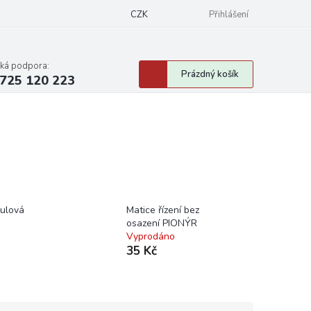
CZK
Přihlášení
cká podpora:
Nákupní
Prázdný košík
725 120 223
košík
ulová
Matice řízení bez
osazení PIONÝR
Vyprodáno
35 Kč