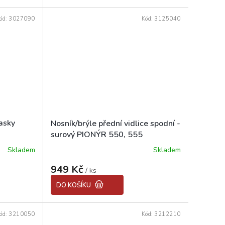
z
5
ód:
3027090
Kód:
3125040
hvězdiček.
asky
Nosník/brýle přední vidlice spodní -
surový PIONÝR 550, 555
Skladem
Skladem
Průměrné
hodnocení
949 Kč
produktu
/ ks
je
DO KOŠÍKU
5,0
z
5
ód:
3210050
Kód:
3212210
hvězdiček.