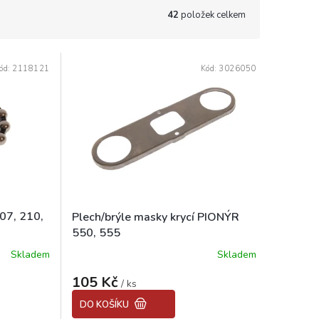
42
položek celkem
ód:
2118121
Kód:
3026050
07, 210,
Plech/brýle masky krycí PIONÝR
550, 555
Skladem
Skladem
Průměrné
hodnocení
105 Kč
produktu
/ ks
je
DO KOŠÍKU
3,8