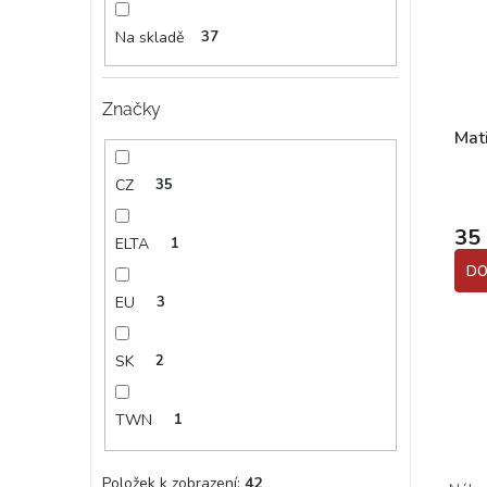
Na skladě
37
Značky
Mat
CZ
35
35
ELTA
1
DO
EU
3
SK
2
TWN
1
Položek k zobrazení:
42