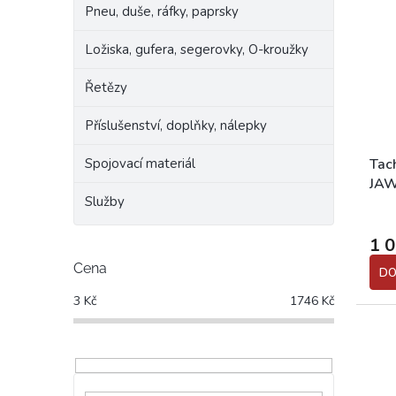
Pneu, duše, ráfky, paprsky
Ložiska, gufera, segerovky, O-kroužky
Řetězy
Příslušenství, doplňky, nálepky
Spojovací materiál
Tac
JAW
Služby
1 
Cena
DO
3
Kč
1746
Kč