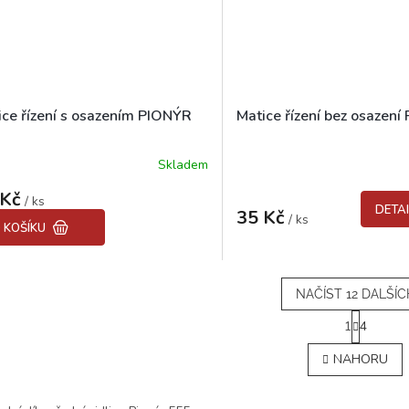
ice řízení s osazením PIONÝR
Matice řízení bez osazen
Skladem
 Kč
/ ks
DETAI
35 Kč
/ ks
 KOŠÍKU
NAČÍST 12 DALŠÍC
S
1
4
t
O
r
v
NAHORU
á
l
n
á
k
d