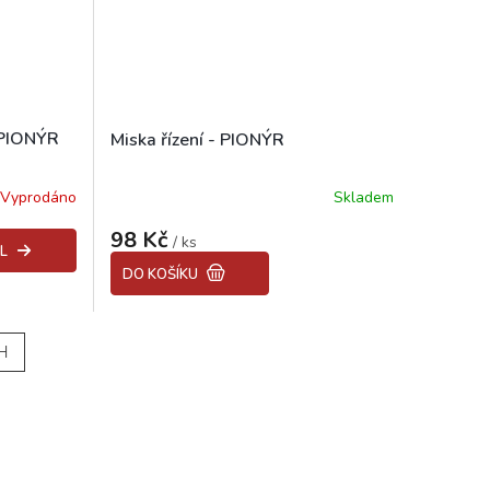
í PIONÝR
Miska řízení - PIONÝR
Vyprodáno
Skladem
Průměrné
hodnocení
98 Kč
produktu
/ ks
L
je
DO KOŠÍKU
5,0
z
5
hvězdiček.
H