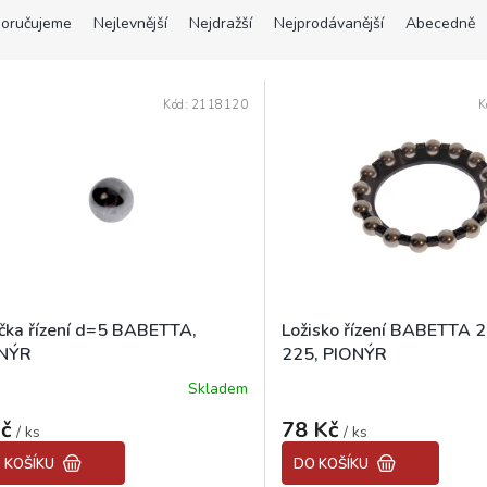
oručujeme
Nejlevnější
Nejdražší
Nejprodávanější
Abecedně
Kód:
2118120
K
ička řízení d=5 BABETTA,
Ložisko řízení BABETTA 2
NÝR
225, PIONÝR
Skladem
Průměrné
hodnocení
Kč
78 Kč
/ ks
produktu
/ ks
je
 KOŠÍKU
DO KOŠÍKU
4,8