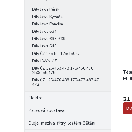
Díly Jawa Pérák
Díly Jawa Kývačka
Díly Jawa Panelka
Díly Jawa 634
Díly Jawa 638-639
Díly Jawa 640
Díly ČZ 125 B,T 125/150 C
Díly JAWA-ČZ
Díly ČZ 125/453,473 175/450,470
Těs
250/455,475
PIO
Díly ČZ 125/476,488 175/477,487,471,
472
Elektro
21
DO
Palivová soustava
Oleje, maziva, filtry, leštění-čištění