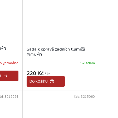
ONÝR
Sada k opravě zadních tlumičů
PIONÝR
Vyprodáno
Skladem
220 Kč
/ ks
L
DO KOŠÍKU
ód:
3215054
Kód:
3215060