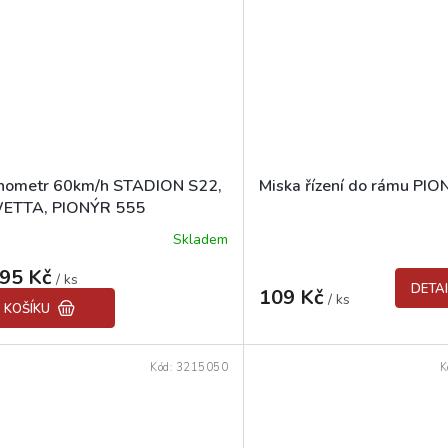
hometr 60km/h STADION S22,
Miska řízení do rámu PI
ETTA, PIONÝR 555
Skladem
095 Kč
/ ks
DETAI
109 Kč
/ ks
 KOŠÍKU
Kód:
3215050
K