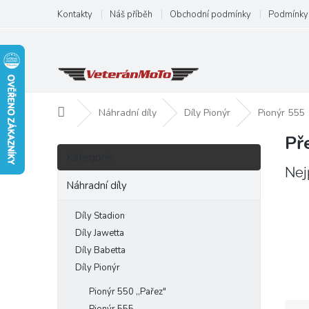
Přejít
Kontakty
Náš příběh
Obchodní podmínky
Podmínky 
na
obsah
Domů
Náhradní díly
Díly Pionýr
Pionýr 555
Př
P
Přeskočit
o
Kategorie
kategorie
s
Nej
t
Náhradní díly
r
a
Díly Stadion
n
Díly Jawetta
n
Díly Babetta
í
Díly Pionýr
p
a
Pionýr 550 ,,Pařez"
Ř
n