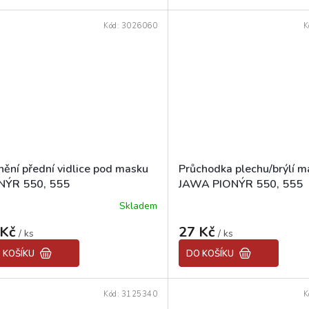
z
5
Kód:
3026060
K
hvězdiček.
nění přední vidlice pod masku
Průchodka plechu/brýlí m
NÝR 550, 555
JAWA PIONÝR 550, 555
Skladem
 Kč
27 Kč
/ ks
/ ks
 KOŠÍKU
DO KOŠÍKU
Kód:
3125340
K