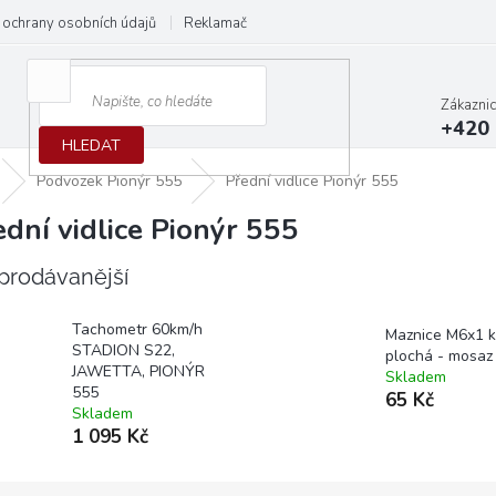
ochrany osobních údajů
Reklamační protokol
Dodací podmínky
Zákazni
+420 
HLEDAT
Podvozek Pionýr 555
Přední vidlice Pionýr 555
ední vidlice Pionýr 555
prodávanější
Tachometr 60km/h
Maznice M6x1 k
STADION S22,
plochá - mosaz
JAWETTA, PIONÝR
Skladem
555
65 Kč
Skladem
1 095 Kč