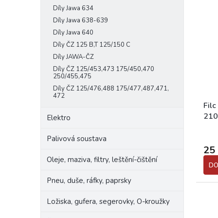
Díly Jawa 634
Díly Jawa 638-639
Díly Jawa 640
Díly ČZ 125 B,T 125/150 C
Díly JAWA-ČZ
Díly ČZ 125/453,473 175/450,470
250/455,475
Díly ČZ 125/476,488 175/477,487,471,
472
Fil
210
Elektro
Palivová soustava
25
Oleje, maziva, filtry, leštění-čištění
DO
Pneu, duše, ráfky, paprsky
Ložiska, gufera, segerovky, O-kroužky