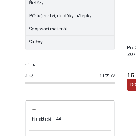
Řetězy
Příslušenství, doplňky, nálepky
Spojovací materiál
Služby
Pru
207
Prům
Cena
hodn
16
4
Kč
1155
Kč
prod
je
DO
5,0
z
5
hvěz
Na skladě
44