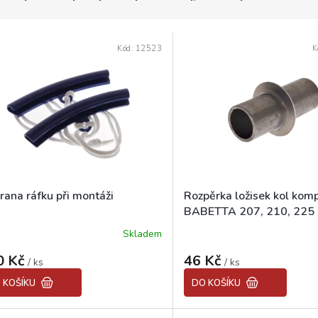
Kód:
12523
K
rana ráfku při montáži
Rozpěrka ložisek kol komp
BABETTA 207, 210, 225
Skladem
0 Kč
46 Kč
/ ks
/ ks
 KOŠÍKU
DO KOŠÍKU