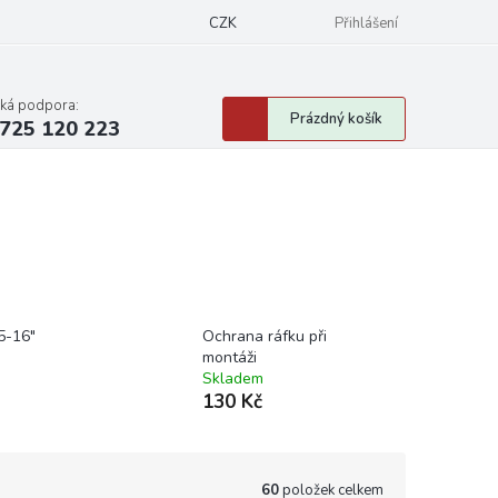
CZK
Přihlášení
cká podpora:
Nákupní
Prázdný košík
725 120 223
košík
5-16"
Ochrana ráfku při
montáži
Skladem
130 Kč
60
položek celkem