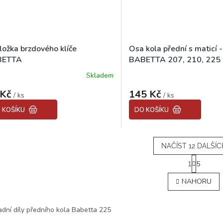
ložka brzdového klíče
Osa kola přední s maticí -
BETTA
BABETTA 207, 210, 225
Skladem
ěrné
ocení
 Kč
145 Kč
uktu
/ ks
/ ks
 KOŠÍKU
DO KOŠÍKU
diček.
NAČÍST 12 DALŠÍC
S
1
5
t
O
r
v
NAHORU
á
l
n
á
k
d
o
dní díly předního kola Babetta 225
a
v