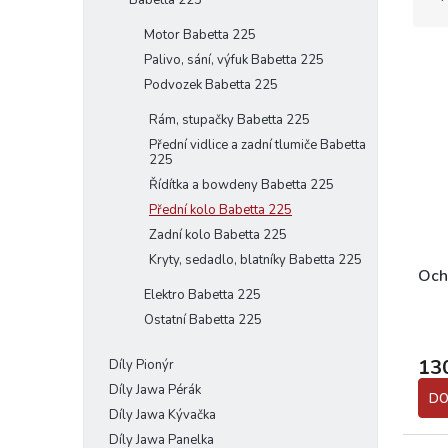
Babetta 225
z
e
e
Motor Babetta 225
l
V
n
Palivo, sání, výfuk Babetta 225
ý
í
Podvozek Babetta 225
p
p
i
Rám, stupačky Babetta 225
r
s
o
Přední vidlice a zadní tlumiče Babetta
225
p
d
Řídítka a bowdeny Babetta 225
r
u
o
k
Přední kolo Babetta 225
d
t
Zadní kolo Babetta 225
u
ů
Kryty, sedadlo, blatníky Babetta 225
k
Och
Elektro Babetta 225
t
ů
Ostatní Babetta 225
13
Díly Pionýr
Díly Jawa Pérák
DO
Díly Jawa Kývačka
Díly Jawa Panelka