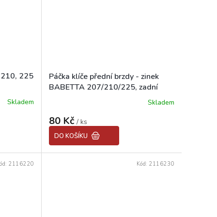
 210, 225
Páčka klíče přední brzdy - zinek
BABETTA 207/210/225, zadní
brzdy BABETTA 207
Skladem
Skladem
80 Kč
/ ks
DO KOŠÍKU
ód:
2116220
Kód:
2116230