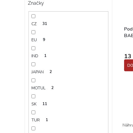
Značky
CZ
31
Pod
BA
EU
9
Prům
hodn
13
IND
1
prod
je
DO
5,0
JAPAN
2
z
5
hvěz
MOTUL
2
SK
11
TUR
1
Náhra