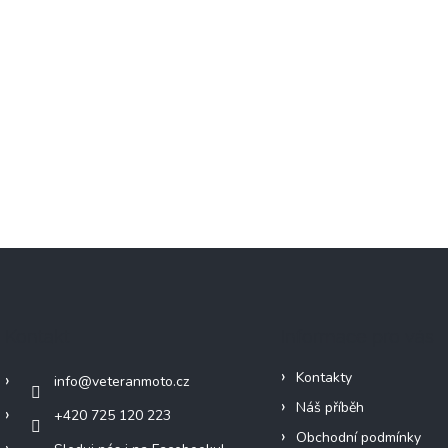
Kontakt
Informace pro vás
Kontakty
info
@
veteranmoto.cz
Náš příběh
+420 725 120 223
Obchodní podmínky