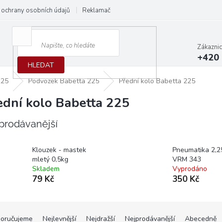
ochrany osobních údajů
Reklamační protokol
Dodací podmínky
Zákazni
+420 
HLEDAT
225
Podvozek Babetta 225
Přední kolo Babetta 225
ední kolo Babetta 225
prodávanější
Klouzek - mastek
Pneumatika 2,2
mletý 0,5kg
VRM 343
Skladem
Vyprodáno
79 Kč
350 Kč
oručujeme
Nejlevnější
Nejdražší
Nejprodávanější
Abecedně