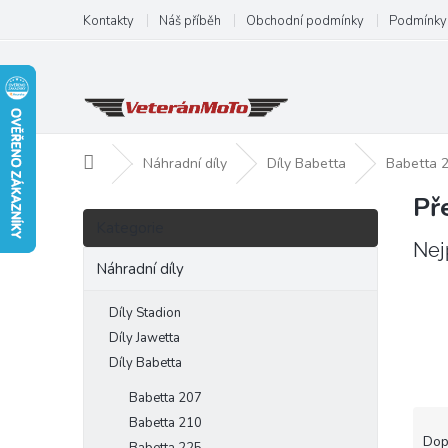
Přejít
Kontakty
Náš příběh
Obchodní podmínky
Podmínky 
na
obsah
Domů
Náhradní díly
Díly Babetta
Babetta 
Př
P
Přeskočit
o
Kategorie
kategorie
s
Nej
t
Náhradní díly
r
a
Díly Stadion
n
Díly Jawetta
n
Díly Babetta
í
Babetta 207
p
Ř
a
Babetta 210
a
Dop
n