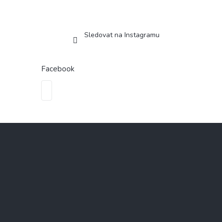
Sledovat na Instagramu
Facebook
Z
á
p
a
t
í