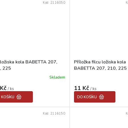
Kód:
2116050
K
c ložiska kola BABETTA 207,
Příložka filcu ložiska kola
, 225
BABETTA 207, 210, 225
Skladem
 Kč
11 Kč
/ ks
/ ks
 KOŠÍKU
DO KOŠÍKU
Kód:
2116150
K