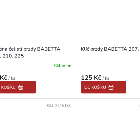
žina čelistí brzdy BABETTA
Klíč brzdy BABETTA 207,
, 210, 225
Skladem
ěrné
Průměrné
ocení
hodnocení
 Kč
125 Kč
uktu
/ ks
produktu
/ ks
je
 KOŠÍKU
DO KOŠÍKU
4,0
z
5
Kód:
2116180
K
diček.
hvězdiček.