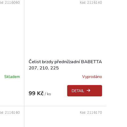
ód:
2116060
Kód:
2116140
Čelist brzdy přední/zadní BABETTA
207, 210, 225
Skladem
Vyprodáno
Průměrné
hodnocení
produktu
DETAIL
99 Kč
je
/ ks
3,9
z
5
ód:
2116160
Kód:
2116170
hvězdiček.