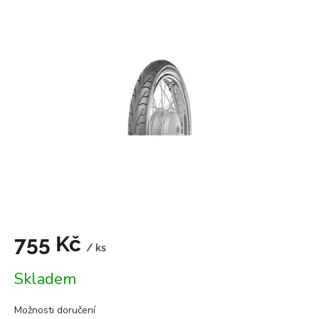
je
4,7
z
5
hvězdiček.
755 Kč
/ ks
Měrná
Skladem
cena:
Možnosti doručení