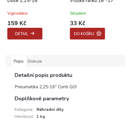
Duše 2,25-16"
Vložka ráfku 16"-17"
Vyprodáno
Skladem
Průměrné
Průměrné
hodnocení
hodnocení
159 Kč
33 Kč
produktu
produktu
je
je
DETAIL
DO KOŠÍKU
5,0
5,0
z
z
5
5
hvězdiček.
hvězdiček.
Popis
Diskuze
Detailní popis produktu
Pneumatika 2,25-16" Conti GO!
Doplňkové parametry
Kategorie
:
Náhradní díly
Hmotnost
:
1 kg