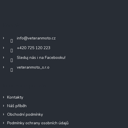
Z
á
p
a
Kontakt
t
í
info
@
veteranmoto.cz
+420 725 120 223
Sleduj nás i na Facebooku!
veteranmoto_s.r.o
Informace pro vás
Kontakty
Náš příběh
Obchodní podmínky
Podmínky ochrany osobních údajů