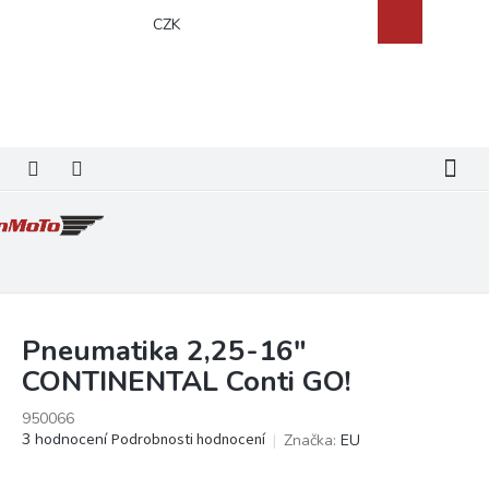
Přejít
Nákupní
CZK
na
košík
obsah
Pneumatika 2,25-16"
CONTINENTAL Conti GO!
950066
Průměrné
3 hodnocení
Podrobnosti hodnocení
Značka:
EU
hodnocení
produktu