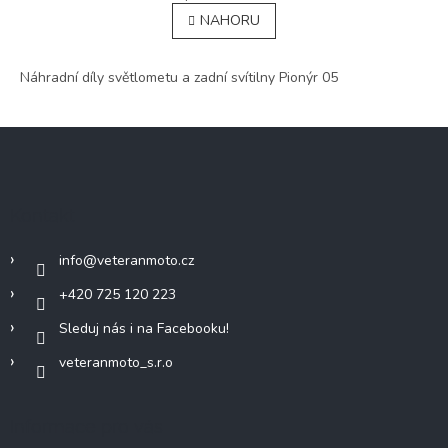
v
á
NAHORU
l
n
á
k
o
d
v
Náhradní díly světlometu a zadní svítilny Pionýr 05
a
á
c
n
í
í
Z
p
r
á
v
p
k
a
y
Kontakt
t
v
í
ý
info
@
veteranmoto.cz
p
i
+420 725 120 223
s
u
Sleduj nás i na Facebooku!
veteranmoto_s.r.o
Informace pro vás