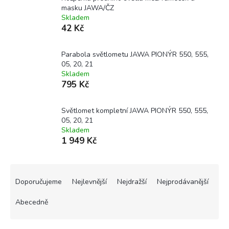
masku JAWA/ČZ
Skladem
42 Kč
Parabola světlometu JAWA PIONÝR 550, 555,
05, 20, 21
Skladem
795 Kč
Světlomet kompletní JAWA PIONÝR 550, 555,
05, 20, 21
Skladem
1 949 Kč
Ř
a
Doporučujeme
Nejlevnější
Nejdražší
Nejprodávanější
z
e
Abecedně
n
í