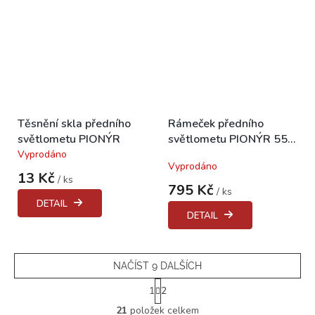
Těsnění skla předního
Rámeček předního
světlometu PIONÝR
světlometu PIONÝR 550,
555, 05, 20, 21
Vyprodáno
Průměrné
Vyprodáno
hodnocení
13 Kč
/ ks
produktu
795 Kč
/ ks
je
DETAIL
4,5
DETAIL
z
5
hvězdiček.
NAČÍST 9 DALŠÍCH
S
1
2
t
O
r
21
položek celkem