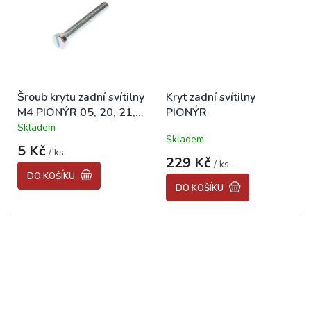
Šroub krytu zadní svítilny
Kryt zadní svítilny
M4 PIONÝR 05, 20, 21,
PIONÝR
23
Skladem
Průměrné
Skladem
hodnocení
5 Kč
/ ks
produktu
229 Kč
/ ks
je
DO KOŠÍKU
5,0
DO KOŠÍKU
z
5
hvězdiček.