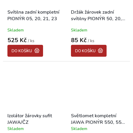
Svítilna zadní kompletní
Držák žárovek zadní
PIONÝR 05, 20, 21, 23
svítilny PIONÝR 50, 20,
21, 23
Skladem
Skladem
525 Kč
85 Kč
/ ks
/ ks
DO KOŠÍKU
DO KOŠÍKU
Izolátor žárovky sufit
Světlomet kompletní
JAWA/ČZ
JAWA PIONÝR 550, 555,
05, 20, 21
Skladem
Skladem
Průměrné
Průměrné