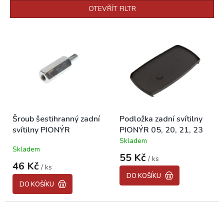
p
OTEVŘÍT FILTR
r
o
V
d
ý
u
p
k
i
t
s
ů
p
r
o
Šroub šestihranný zadní
Podložka zadní svítilny
d
svítilny PIONÝR
PIONÝR 05, 20, 21, 23
u
Skladem
k
Průměrné
Skladem
hodnocení
t
55 Kč
/ ks
produktu
ů
46 Kč
/ ks
je
DO KOŠÍKU
5,0
DO KOŠÍKU
z
5
hvězdiček.