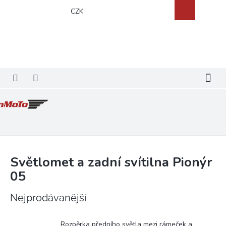
Přejít
Nákupní
CZK
na
košík
obsah
Světlomet a zadní svítilna Pionýr
05
Nejprodávanější
Rozpěrka předního světla mezi rámeček a