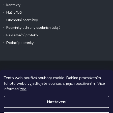
Kontakty
Náš příběh
Obchodní podmínky
Podmínky ochrany osobních údajů
Reklamační protokol
Dodací podmínky
Tento web používá soubory cookie. Dalším procházením
Copyright 2026
VeteránMoto s.r.o.
. Všechna práva vyhrazena.
tohoto webu vyjadřujete souhlas s jejich používáním.. Více
informací
zde
.
Grafický návrh vytvořil a na Shoptet implementoval
Tomáš Hlad
&
Shoptetak.cz
.
Nastavení
Vytvořil Shoptet