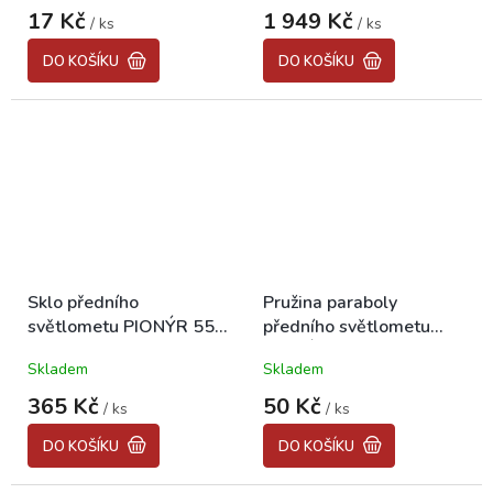
hodnocení
hodnocení
17 Kč
1 949 Kč
/ ks
/ ks
produktu
produktu
je
je
DO KOŠÍKU
DO KOŠÍKU
5,0
5,0
z
z
5
5
hvězdiček.
hvězdiček.
Sklo předního
Pružina paraboly
světlometu PIONÝR 550,
předního světlometu
555, 05, 20, 21
PIONÝR 550, 555, 05,
Skladem
Skladem
20, 21
365 Kč
50 Kč
/ ks
/ ks
DO KOŠÍKU
DO KOŠÍKU