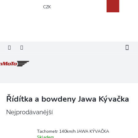
Přejít
Nákupní
CZK
na
košík
obsah
Řídítka a bowdeny Jawa Kývačka
Nejprodávanější
Tachometr 140km/h JAWA KÝVAČKA
Skladem