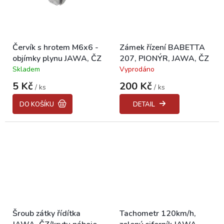
Červík s hrotem M6x6 -
Zámek řízení BABETTA
objímky plynu JAWA, ČZ
207, PIONÝR, JAWA, ČZ
Skladem
Vyprodáno
Průměrné
Průměrné
hodnocení
hodnocení
5 Kč
200 Kč
/ ks
/ ks
produktu
produktu
je
je
DO KOŠÍKU
DETAIL
5,0
4,5
z
z
5
5
hvězdiček.
hvězdiček.
Šroub zátky řídítka
Tachometr 120km/h,