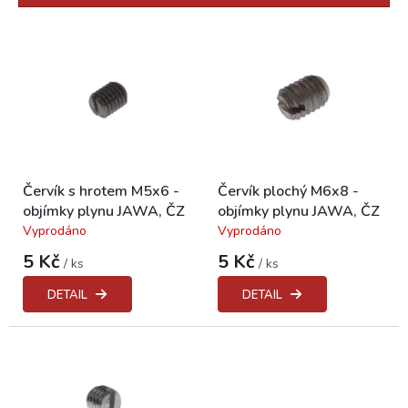
r
o
V
d
ý
u
p
k
i
t
s
ů
p
r
o
Červík s hrotem M5x6 -
Červík plochý M6x8 -
d
objímky plynu JAWA, ČZ
objímky plynu JAWA, ČZ
u
Vyprodáno
Vyprodáno
k
Průměrné
Průměrné
hodnocení
hodnocení
t
5 Kč
5 Kč
/ ks
/ ks
produktu
produktu
ů
je
je
DETAIL
DETAIL
5,0
5,0
z
z
5
5
hvězdiček.
hvězdiček.