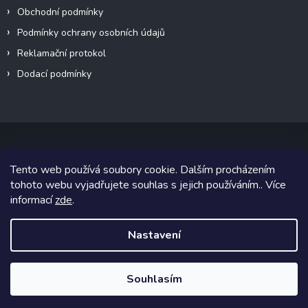
Obchodní podmínky
Podmínky ochrany osobních údajů
Reklamační protokol
Dodací podmínky
Tento web používá soubory cookie. Dalším procházením
Copyright 2026
VeteránMoto s.r.o.
. Všechna práva vyhrazena.
tohoto webu vyjadřujete souhlas s jejich používáním.. Více
informací
zde
.
Grafický návrh vytvořil a na Shoptet implementoval
Tomáš Hlad
&
Shoptetak.cz
.
Nastavení
Vytvořil Shoptet
Souhlasím