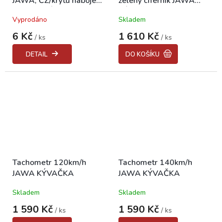
JAWA, ČZ/krytu náboje
zelený ciferník JAWA
kola PIONÝR 555
KÝVAČKA
Vyprodáno
Skladem
6 Kč
1 610 Kč
/ ks
/ ks
DETAIL
DO KOŠÍKU
Tachometr 120km/h
Tachometr 140km/h
JAWA KÝVAČKA
JAWA KÝVAČKA
Skladem
Skladem
1 590 Kč
1 590 Kč
/ ks
/ ks