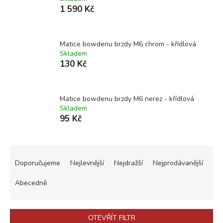
1 590 Kč
Matice bowdenu brzdy M6 chrom - křídlová
Skladem
130 Kč
Matice bowdenu brzdy M6 nerez - křídlová
Skladem
95 Kč
Ř
a
Doporučujeme
Nejlevnější
Nejdražší
Nejprodávanější
z
e
Abecedně
n
í
p
OTEVŘÍT FILTR