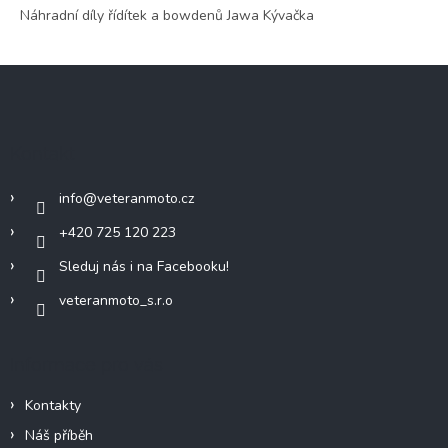
v
Náhradní díly řídítek a bowdenů Jawa Kývačka
a
á
c
n
í
í
Z
p
r
á
v
p
k
a
y
Kontakt
t
v
í
ý
info
@
veteranmoto.cz
p
i
+420 725 120 223
s
u
Sleduj nás i na Facebooku!
veteranmoto_s.r.o
Informace pro vás
Kontakty
Náš příběh