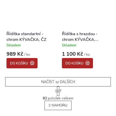
Řídítka standartní -
Řídítka s hrazdou -
chrom KÝVAČKA, ČZ
chrom KÝVAČKA,
PANELKA, ČZ
Skladem
Skladem
Průměrné
Průměrné
hodnocení
hodnocení
989 Kč
1 100 Kč
/ ks
/ ks
produktu
produktu
je
je
DO KOŠÍKU
DO KOŠÍKU
3,5
4,8
z
z
5
5
hvězdiček.
hvězdiček.
NAČÍST 12 DALŠÍCH
S
1
7
t
O
r
82
položek celkem
v
á
NAHORU
l
n
á
k
o
d