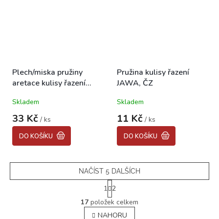
Plech/miska pružiny
Pružina kulisy řazení
aretace kulisy řazení
JAWA, ČZ
JAWA, ČZ
Skladem
Skladem
33 Kč
11 Kč
/ ks
/ ks
DO KOŠÍKU
DO KOŠÍKU
NAČÍST 5 DALŠÍCH
S
1
2
t
O
r
17
položek celkem
v
á
NAHORU
l
n