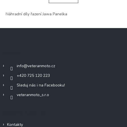
á
k
o
d
v
Náhradní díly řazení Jawa Panelka
a
á
c
n
í
í
Z
p
r
á
v
p
k
a
y
Kontakt
t
v
í
ý
info
@
veteranmoto.cz
p
i
+420 725 120 223
s
u
Sleduj nás i na Facebooku!
veteranmoto_s.r.o
Informace pro vás
Kontakty