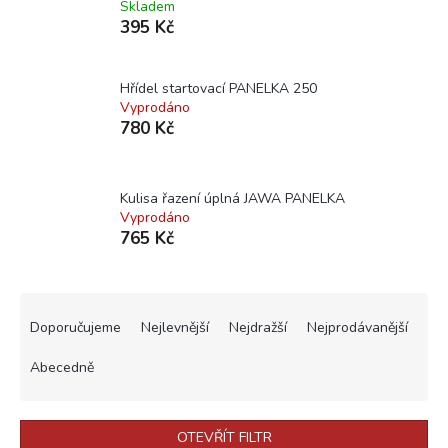
Skladem
395 Kč
Hřídel startovací PANELKA 250
Vyprodáno
780 Kč
Kulisa řazení úplná JAWA PANELKA
Vyprodáno
765 Kč
Ř
a
Doporučujeme
Nejlevnější
Nejdražší
Nejprodávanější
z
e
Abecedně
n
í
p
OTEVŘÍT FILTR