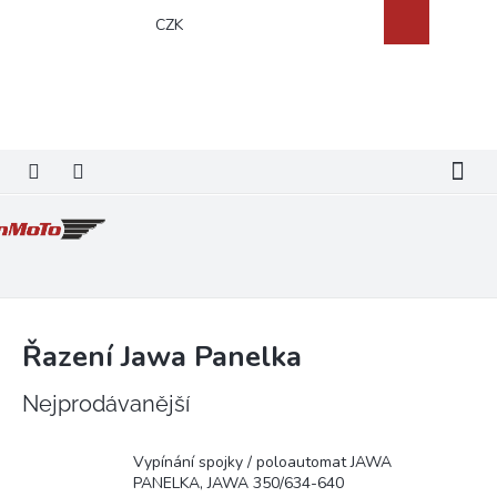
Přejít
Nákupní
CZK
na
košík
obsah
Řazení Jawa Panelka
Nejprodávanější
Vypínání spojky / poloautomat JAWA
PANELKA, JAWA 350/634-640