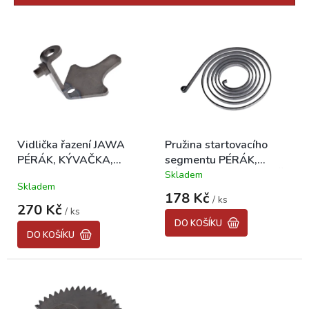
r
o
V
d
ý
u
p
k
i
t
s
ů
p
r
o
Vidlička řazení JAWA
Pružina startovacího
d
PÉRÁK, KÝVAČKA,
segmentu PÉRÁK,
u
PANELKA "CZ"
KÝVAČKA, PANELKA, ČZ
Skladem
k
Průměrné
Skladem
hodnocení
t
178 Kč
/ ks
produktu
ů
270 Kč
/ ks
je
DO KOŠÍKU
5,0
DO KOŠÍKU
z
5
hvězdiček.