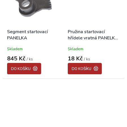
Segment startovací
Pružina startovací
PANELKA
hřídele vratná PANELKA,
JAWA 350/634-640
Skladem
Skladem
845 Kč
18 Kč
/ ks
/ ks
DO KOŠÍKU
DO KOŠÍKU