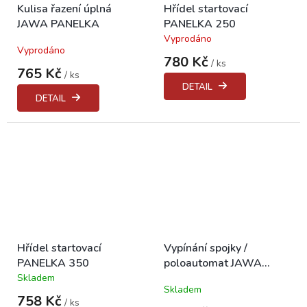
Kulisa řazení úplná
Hřídel startovací
JAWA PANELKA
PANELKA 250
Vyprodáno
Průměrné
Vyprodáno
hodnocení
780 Kč
/ ks
produktu
765 Kč
/ ks
je
DETAIL
5,0
DETAIL
z
5
hvězdiček.
Hřídel startovací
Vypínání spojky /
PANELKA 350
poloautomat JAWA
PANELKA, JAWA
Skladem
Průměrné
Skladem
350/634-640
hodnocení
758 Kč
/ ks
produktu