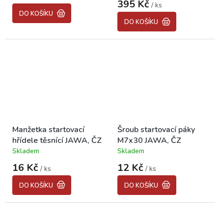
395 Kč
/ ks
je
DO KOŠÍKU
5,0
DO KOŠÍKU
z
5
hvězdiček.
Manžetka startovací
Šroub startovací páky
hřídele těsnící JAWA, ČZ
M7x30 JAWA, ČZ
Skladem
Skladem
Průměrné
Průměrné
hodnocení
hodnocení
16 Kč
12 Kč
/ ks
/ ks
produktu
produktu
je
je
DO KOŠÍKU
DO KOŠÍKU
5,0
4,7
z
z
5
5
hvězdiček.
hvězdiček.