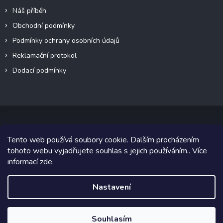
Náš příběh
Obchodní podmínky
Podmínky ochrany osobních údajů
Reklamační protokol
Dodací podmínky
Tento web používá soubory cookie. Dalším procházením
Copyright 2026
VeteránMoto s.r.o.
. Všechna práva vyhrazena.
tohoto webu vyjadřujete souhlas s jejich používáním.. Více
informací
zde
.
Grafický návrh vytvořil a na Shoptet implementoval
Tomáš Hlad
&
Shoptetak.cz
.
Nastavení
Vytvořil Shoptet
Souhlasím