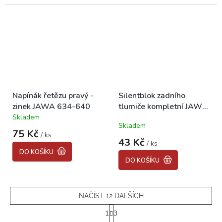
5
hvězdiček.
Napínák řetězu pravý -
Silentblok zadního
zinek JAWA 634-640
tlumiče kompletní JAWA
634-640
Skladem
Průměrné
Skladem
hodnocení
75 Kč
/ ks
produktu
43 Kč
/ ks
je
DO KOŠÍKU
5,0
DO KOŠÍKU
z
5
hvězdiček.
NAČÍST 12 DALŠÍCH
S
1
3
t