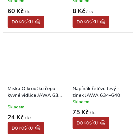
Skladem
Skladem
60 Kč
8 Kč
/ ks
/ ks
DO KOŠÍKU
DO KOŠÍKU
Miska O kroužku čepu
Napínák řetězu levý -
kyvné vidlice JAWA 634-
zinek JAWA 634-640
640
Skladem
Průměrné
Skladem
hodnocení
75 Kč
/ ks
produktu
24 Kč
/ ks
je
DO KOŠÍKU
5,0
DO KOŠÍKU
z