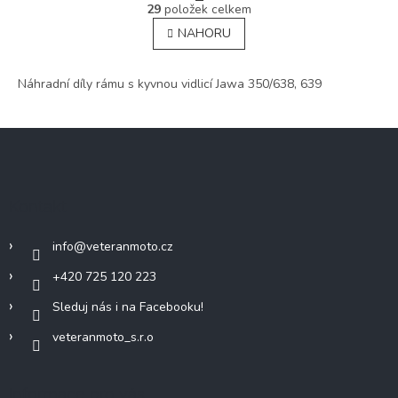
O
r
29
položek celkem
v
á
NAHORU
l
n
á
k
o
d
v
Náhradní díly rámu s kyvnou vidlicí Jawa 350/638, 639
a
á
c
n
í
í
Z
p
r
á
v
p
k
a
y
Kontakt
t
v
í
ý
info
@
veteranmoto.cz
p
i
+420 725 120 223
s
u
Sleduj nás i na Facebooku!
veteranmoto_s.r.o
Informace pro vás