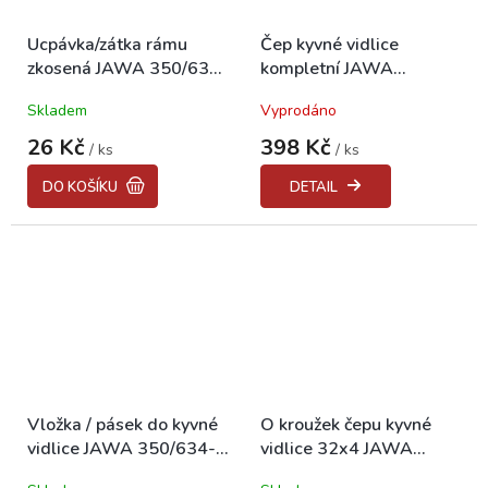
Ucpávka/zátka rámu
Čep kyvné vidlice
zkosená JAWA 350/638-
kompletní JAWA
640
350/634-640
Skladem
Vyprodáno
26 Kč
398 Kč
/ ks
/ ks
DO KOŠÍKU
DETAIL
Vložka / pásek do kyvné
O kroužek čepu kyvné
vidlice JAWA 350/634-
vidlice 32x4 JAWA
640
350/634-640