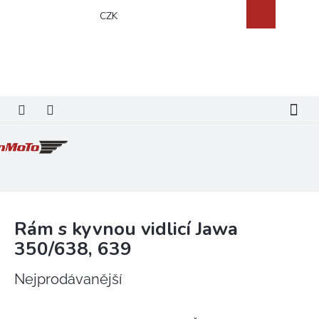
Přejít
Nákupní
CZK
na
košík
obsah
Rám s kyvnou vidlicí Jawa
350/638, 639
Nejprodávanější