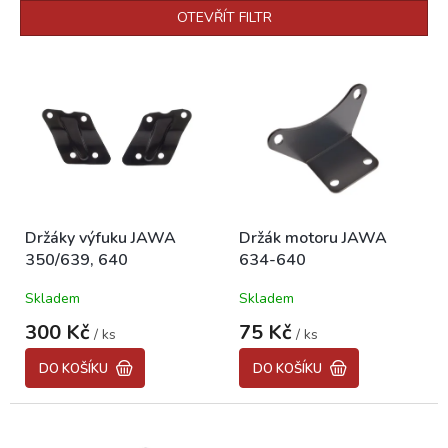
p
OTEVŘÍT FILTR
r
o
V
d
ý
u
p
k
i
t
s
ů
p
r
o
Držáky výfuku JAWA
Držák motoru JAWA
d
350/639, 640
634-640
u
k
Skladem
Skladem
t
ů
300 Kč
75 Kč
/ ks
/ ks
DO KOŠÍKU
DO KOŠÍKU