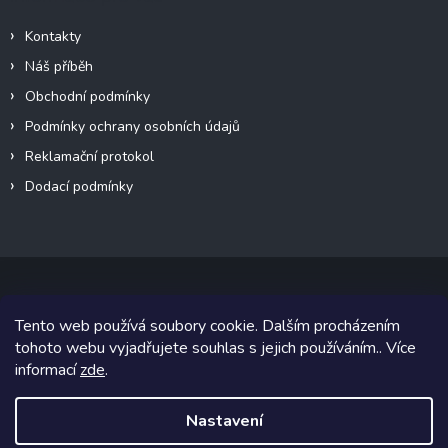
Kontakty
Náš příběh
Obchodní podmínky
Podmínky ochrany osobních údajů
Reklamační protokol
Dodací podmínky
Tento web používá soubory cookie. Dalším procházením
Copyright 2026
VeteránMoto s.r.o.
. Všechna práva vyhrazena.
tohoto webu vyjadřujete souhlas s jejich používáním.. Více
informací
zde
.
Grafický návrh vytvořil a na Shoptet implementoval
Tomáš Hlad
&
Shoptetak.cz
.
Nastavení