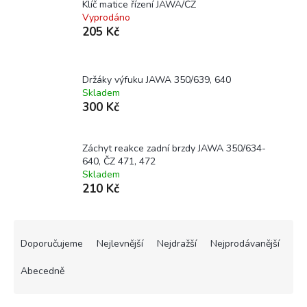
Klíč matice řízení JAWA/ČZ
Vyprodáno
205 Kč
Držáky výfuku JAWA 350/639, 640
Skladem
300 Kč
Záchyt reakce zadní brzdy JAWA 350/634-
640, ČZ 471, 472
Skladem
210 Kč
Ř
a
Doporučujeme
Nejlevnější
Nejdražší
Nejprodávanější
z
e
Abecedně
n
í