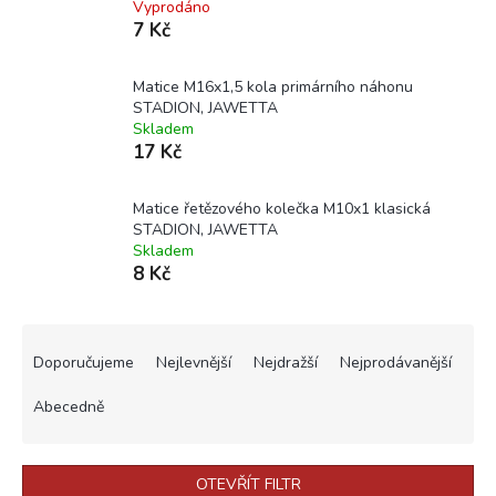
Vyprodáno
7 Kč
Matice M16x1,5 kola primárního náhonu
STADION, JAWETTA
Skladem
17 Kč
Matice řetězového kolečka M10x1 klasická
STADION, JAWETTA
Skladem
8 Kč
Ř
a
Doporučujeme
Nejlevnější
Nejdražší
Nejprodávanější
z
e
Abecedně
n
í
p
OTEVŘÍT FILTR