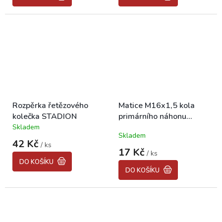
5,0
5,0
z
z
5
5
hvězdiček.
hvězdiček.
Rozpěrka řetězového
Matice M16x1,5 kola
kolečka STADION
primárního náhonu
STADION, JAWETTA
Skladem
Průměrné
Skladem
hodnocení
42 Kč
/ ks
produktu
17 Kč
/ ks
je
DO KOŠÍKU
5,0
DO KOŠÍKU
z
5
hvězdiček.