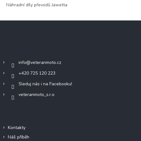
v
Náhradní díly převodů Jawetta
a
á
c
n
í
í
Z
p
r
á
v
p
k
a
y
Kontakt
t
v
í
ý
info
@
veteranmoto.cz
p
i
+420 725 120 223
s
u
Sleduj nás i na Facebooku!
veteranmoto_s.r.o
Informace pro vás
Kontakty
Náš příběh