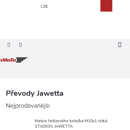
Přejít
Nákupní
CZK
na
košík
obsah
Převody Jawetta
Nejprodávanější
Matice řetězového kolečka M10x1 nízká
STADION, JAWETTA