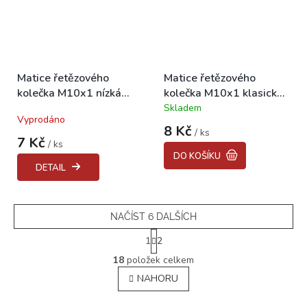
Matice řetězového
Matice řetězového
kolečka M10x1 nízká
kolečka M10x1 klasická
STADION, JAWETTA
STADION, JAWETTA
Skladem
Průměrné
Vyprodáno
hodnocení
8 Kč
/ ks
produktu
7 Kč
/ ks
je
DO KOŠÍKU
5,0
DETAIL
z
5
hvězdiček.
NAČÍST 6 DALŠÍCH
S
1
2
t
O
r
18
položek celkem
v
á
NAHORU
l
n
á
k
o
d