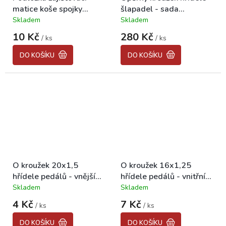
matice koše spojky
šlapadel - sada
STADION, JAWETTA
STADION, JAWETTA
Skladem
Skladem
Průměrné
Průměrné
hodnocení
hodnocení
10 Kč
280 Kč
/ ks
/ ks
produktu
produktu
je
je
DO KOŠÍKU
DO KOŠÍKU
5,0
5,0
z
z
5
5
hvězdiček.
hvězdiček.
O kroužek 20x1,5
O kroužek 16x1,25
hřídele pedálů - vnější
hřídele pedálů - vnitřní
STADION/JAWETTA
STADION/JAWETTA
Skladem
Skladem
Průměrné
Průměrné
hodnocení
hodnocení
4 Kč
7 Kč
/ ks
/ ks
produktu
produktu
je
je
DO KOŠÍKU
DO KOŠÍKU