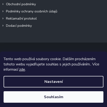
Obchodní podmínky
Podmínky ochrany osobních údajů
Reklamační protokol
Dodací podmínky
Tento web používá soubory cookie. Dalším procházením
Copyright 2026
VeteránMoto s.r.o.
. Všechna práva vyhrazena.
tohoto webu vyjadřujete souhlas s jejich používáním.. Více
informací
zde
.
Grafický návrh vytvořil a na Shoptet implementoval
Tomáš Hlad
&
Shoptetak.cz
.
Nastavení
Vytvořil Shoptet
Souhlasím