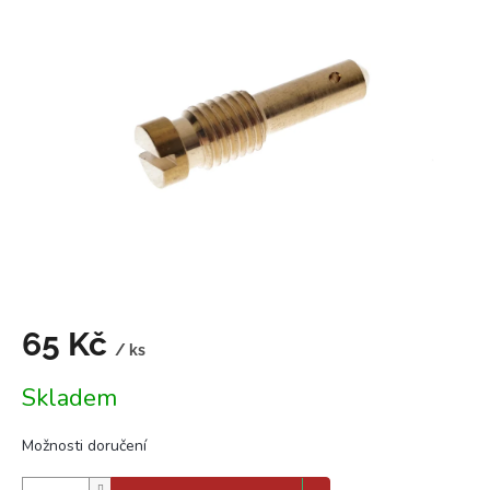
0,0
z
5
hvězdiček.
65 Kč
/ ks
Měrná
Skladem
cena:
Možnosti doručení