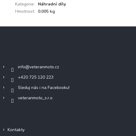
Kategorie
:
Náhradní díly
Hmotnost
:
0.005 kg
Z
á
p
a
Kontakt
t
í
info
@
veteranmoto.cz
+420 725 120 223
Sleduj nás i na Facebooku!
veteranmoto_s.r.o
Informace pro vás
Kontakty