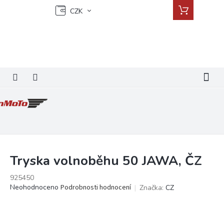
Přejít
Nákupní
CZK
na
košík
obsah
Tryska volnoběhu 50 JAWA, ČZ
925450
Průměrné
Neohodnoceno
Podrobnosti hodnocení
Značka:
CZ
hodnocení
produktu
je