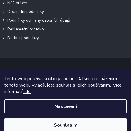
Náš příběh
Obchodní podmínky
Podmínky ochrany osobních údajů
Reklamační protokol
Dodací podmínky
Tento web používá soubory cookie. Dalším procházením
Copyright 2026
VeteránMoto s.r.o.
. Všechna práva vyhrazena.
tohoto webu vyjadřujete souhlas s jejich používáním.. Více
informací
zde
.
Grafický návrh vytvořil a na Shoptet implementoval
Tomáš Hlad
&
Shoptetak.cz
.
Nastavení
Vytvořil Shoptet
Souhlasím