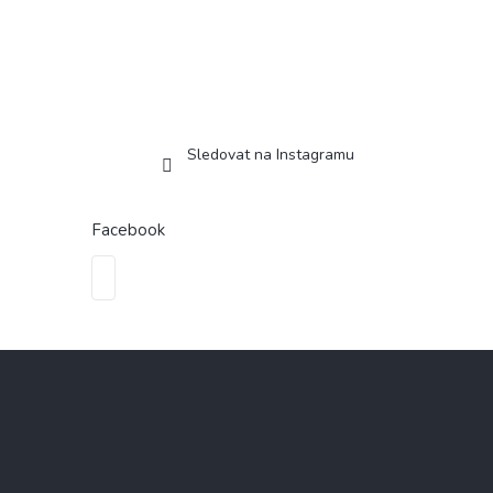
Sledovat na Instagramu
Facebook
Z
á
p
a
t
í