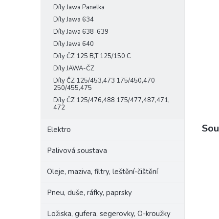
Díly Jawa Panelka
e
l
Díly Jawa 634
Díly Jawa 638-639
Díly Jawa 640
Díly ČZ 125 B,T 125/150 C
Díly JAWA-ČZ
Díly ČZ 125/453,473 175/450,470
250/455,475
Díly ČZ 125/476,488 175/477,487,471,
472
Sou
Elektro
Palivová soustava
Oleje, maziva, filtry, leštění-čištění
Pneu, duše, ráfky, paprsky
Ložiska, gufera, segerovky, O-kroužky