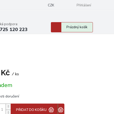
CZK
Přihlášení
cká podpora:
Nákupní
Prázdný košík
725 120 223
košík
 Kč
/ ks
á
adem
sti doručení
PŘIDAT DO KOŠÍKU