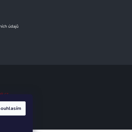
ních údajů
ak.cz
.
ouhlasím