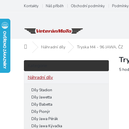
Přejít
Kontakty
Náš příběh
Obchodní podmínky
Podmínky 
na
obsah
Domů
Náhradní díly
Tryska M4 - 96 JAWA, ČZ
Tr
P
Přeskočit
o
Kategorie
kategorie
Prům
5 ho
s
hodn
t
Náhradní díly
produ
r
je
a
Díly Stadion
4,0
n
z
Díly Jawetta
5
n
Díly Babetta
hvězd
í
Díly Pionýr
p
Díly Jawa Pérák
a
Díly Jawa Kývačka
n