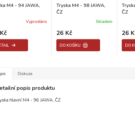
ska M4 - 94 JAWA,
Tryska M4 - 98 JAWA,
Trysk
ČZ
ČZ
Vyprodáno
Skladem
 Kč
26 Kč
26 K
ETAIL
DO KOŠÍKU
DO K
pis
Diskuze
etailní popis produktu
yska hlavní M4 - 96 JAWA, ČZ