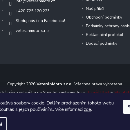
info
@
veteranmoto.cz
Náš příběh
+420 725 120 223
Obchodní podmínky
Sleduj nás i na Facebooku!
Podmínky ochrany osob
veteranmoto_s.r.o
Reklamační protokol
Dodací podmínky
Copyright 2026
VeteránMoto s.r.o.
. Všechna práva vyhrazena.
ický návrh vytvořil a na Shoptet implementoval
Tomáš Hlad
&
Shoptet
oužívá soubory cookie. Dalším procházením tohoto webu
S
Vytvořil Shoptet
souhlas s jejich používáním.. Více informací
zde
.
í