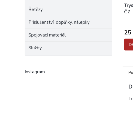
Try
Řetězy
ČZ
Příslušenství, doplňky, nálepky
25
Spojovací materiál
D
Služby
Instagram
Po
D
Tr