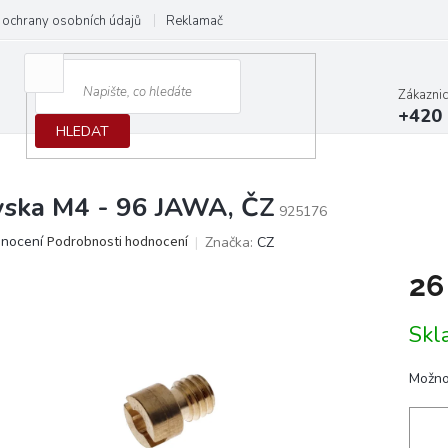
ochrany osobních údajů
Reklamační protokol
Dodací podmínky
Zákazni
+420 
HLEDAT
yska M4 - 96 JAWA, ČZ
925176
ěrné
dnocení
Podrobnosti hodnocení
Značka:
CZ
ocení
26
ktu
Měrn
Skl
cena:
iček.
Možno