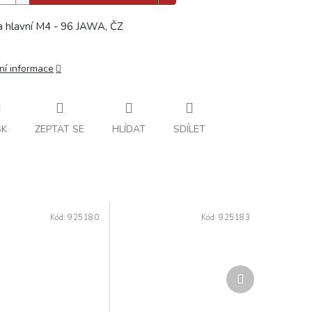
a hlavní M4 - 96 JAWA, ČZ
ní informace
SK
ZEPTAT SE
HLÍDAT
SDÍLET
Kód:
925180
Kód:
925183
Další
produkt