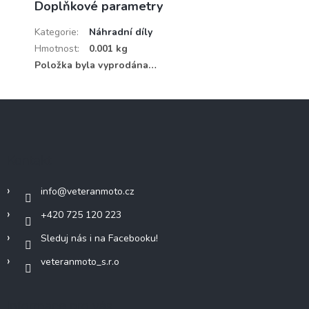
Doplňkové parametry
Kategorie
:
Náhradní díly
Hmotnost
:
0.001 kg
Položka byla vyprodána…
Z
á
p
a
Kontakt
t
í
info
@
veteranmoto.cz
+420 725 120 223
Sleduj nás i na Facebooku!
veteranmoto_s.r.o
Informace pro vás