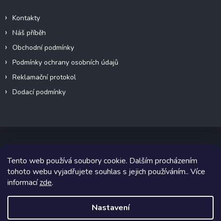
Kontakty
Náš příběh
Obchodní podmínky
Podmínky ochrany osobních údajů
Reklamační protokol
Dodací podmínky
Tento web používá soubory cookie. Dalším procházením
Copyright 2026
VeteránMoto s.r.o.
. Všechna práva vyhrazena.
tohoto webu vyjadřujete souhlas s jejich používáním.. Více
informací
zde
.
Grafický návrh vytvořil a na Shoptet implementoval
Tomáš Hlad
&
Shoptetak.cz
.
Nastavení