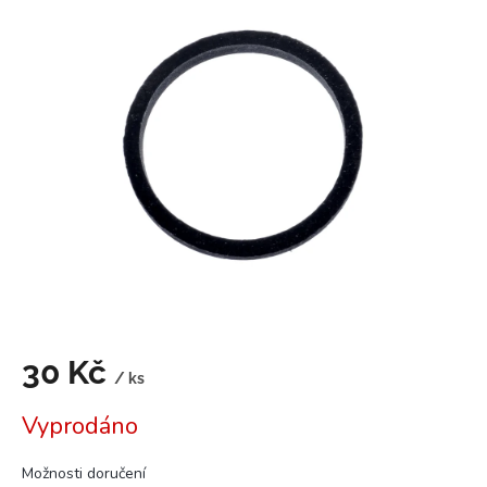
je
0,0
z
5
hvězdiček.
30 Kč
/ ks
Měrná
Vyprodáno
cena:
Možnosti doručení