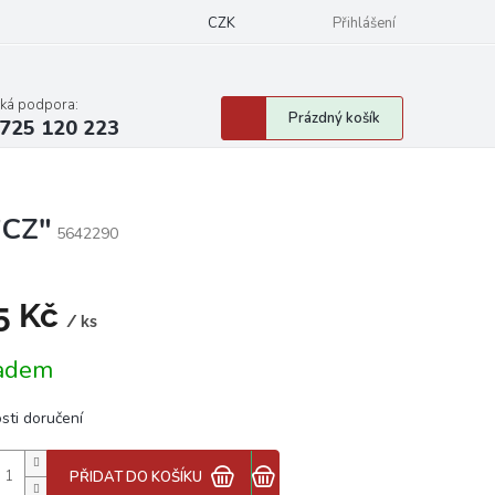
CZK
Přihlášení
cká podpora:
Nákupní
Prázdný košík
725 120 223
košík
"CZ"
5642290
5 Kč
/ ks
á
adem
sti doručení
PŘIDAT DO KOŠÍKU