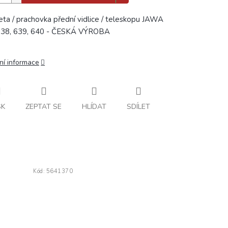
ta / prachovka přední vidlice / teleskopu JAWA
638, 639, 640 - ČESKÁ VÝROBA
ní informace
SK
ZEPTAT SE
HLÍDAT
SDÍLET
Kód:
5641370