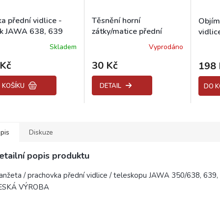
a přední vidlice -
Těsnění horní
Objím
ek JAWA 638, 639
zátky/matice přední
vidli
vidlice JAWA, ČZ
350/6
Skladem
Vyprodáno
 Kč
30 Kč
198 
 KOŠÍKU
DETAIL
DO K
pis
Diskuze
etailní popis produktu
nžeta / prachovka přední vidlice / teleskopu JAWA 350/638, 639,
ESKÁ VÝROBA