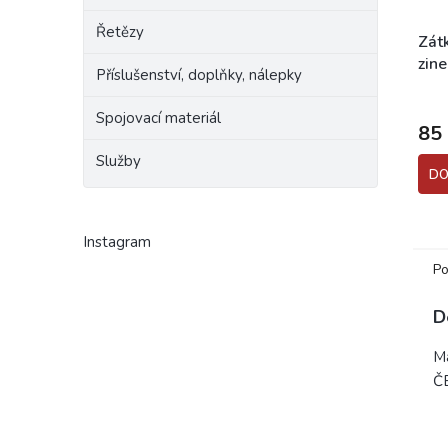
Řetězy
Zátk
zin
Příslušenství, doplňky, nálepky
Spojovací materiál
85
Služby
DO
Instagram
Po
D
Ma
Č