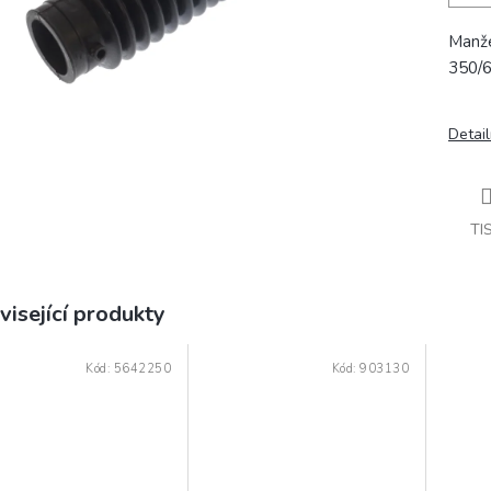
Manže
350/
Detail
TI
visející produkty
Kód:
5642250
Kód:
903130