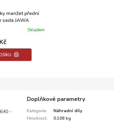
ky manžet přední
ce sada JAWA
38, 639
Skladem
Kč
OŠÍKU
Doplňkové parametry
Kategorie
:
Náhradní díly
 640 -
Hmotnost
:
0.108 kg