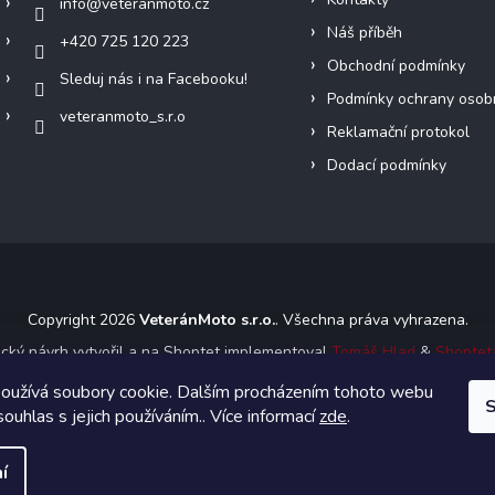
info
@
veteranmoto.cz
Náš příběh
+420 725 120 223
Obchodní podmínky
Sleduj nás i na Facebooku!
Podmínky ochrany osob
veteranmoto_s.r.o
Reklamační protokol
Dodací podmínky
Copyright 2026
VeteránMoto s.r.o.
. Všechna práva vyhrazena.
ický návrh vytvořil a na Shoptet implementoval
Tomáš Hlad
&
Shoptet
oužívá soubory cookie. Dalším procházením tohoto webu
S
Vytvořil Shoptet
souhlas s jejich používáním.. Více informací
zde
.
í