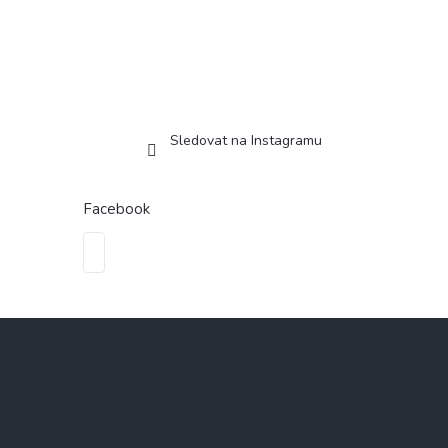
Sledovat na Instagramu
Facebook
Z
á
p
a
t
í