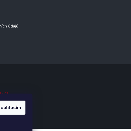
ních údajů
ak.cz
.
ouhlasím