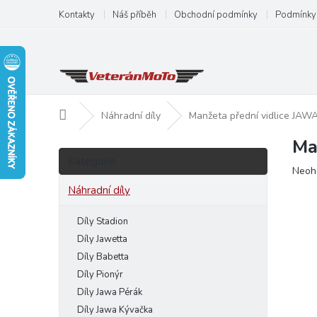
Přejít
Kontakty
Náš příběh
Obchodní podmínky
Podmínky 
na
obsah
Domů
Náhradní díly
Manžeta přední vidlice JAW
Ma
P
Přeskočit
o
Kategorie
kategorie
Prům
Neoh
s
hodn
t
Náhradní díly
produ
r
je
a
Díly Stadion
0,0
n
z
Díly Jawetta
5
n
Díly Babetta
hvězd
í
Díly Pionýr
p
Díly Jawa Pérák
a
Díly Jawa Kývačka
n