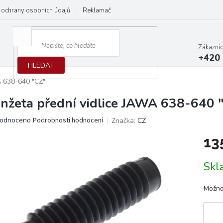
ochrany osobních údajů
Reklamační protokol
Dodací podmínky
Zákazni
+420 
HLEDAT
A 638-640 "CZ"
nžeta přední vidlice JAWA 638-640 
ěrné
odnoceno
Podrobnosti hodnocení
Značka:
CZ
ocení
13
ktu
Měrn
Skl
cena:
iček.
Možno