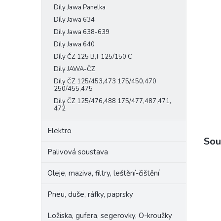
Díly Jawa Panelka
e
l
Díly Jawa 634
Díly Jawa 638-639
Díly Jawa 640
Díly ČZ 125 B,T 125/150 C
Díly JAWA-ČZ
Díly ČZ 125/453,473 175/450,470
250/455,475
Díly ČZ 125/476,488 175/477,487,471,
472
Elektro
Sou
Palivová soustava
Oleje, maziva, filtry, leštění-čištění
Pneu, duše, ráfky, paprsky
Ložiska, gufera, segerovky, O-kroužky