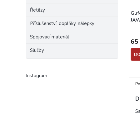
Řetězy
Guf
JAW
Příslušenství, doplňky, nálepky
Prům
hodn
Spojovací materiál
65
prod
je
Služby
5,0
DO
z
5
hvěz
Instagram
Po
D
Sa