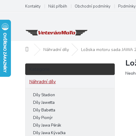
Přejít
Kontakty
Náš příběh
Obchodní podmínky
Podmínky 
na
obsah
Domů
Náhradní díly
Ložiska motoru sada JAWA
Lo
P
Přeskočit
o
Kategorie
kategorie
Prům
Neoh
s
hodn
t
Náhradní díly
produ
r
je
a
Díly Stadion
0,0
n
z
Díly Jawetta
5
n
Díly Babetta
hvězd
í
Díly Pionýr
p
Díly Jawa Pérák
a
Díly Jawa Kývačka
n