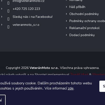
info
@
veteranmoto.cz
Náš příběh
+420 725 120 223
Obchodní podmínky
Sleduj nás i na Facebooku!
Podmínky ochrany osob
veteranmoto_s.r.o
Reklamační protokol
Dodací podmínky
Copyright 2026
VeteránMoto s.r.o.
. Všechna práva vyhrazena.
ický návrh vytvořil a na Shoptet implementoval
Tomáš Hlad
&
Shoptet
oužívá soubory cookie. Dalším procházením tohoto webu
S
Vytvořil Shoptet
souhlas s jejich používáním.. Více informací
zde
.
í