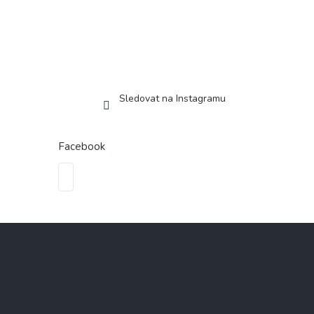
Sledovat na Instagramu
Facebook
Z
á
p
a
t
í