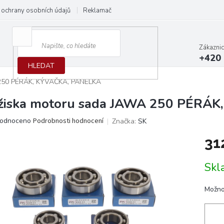
ochrany osobních údajů
Reklamační protokol
Dodací podmínky
Zákazni
+420 
HLEDAT
 250 PÉRÁK, KÝVAČKA, PANELKA
žiska motoru sada JAWA 250 PÉRÁ
ěrné
odnoceno
Podrobnosti hodnocení
Značka:
SK
ocení
31
ktu
Měrn
Skl
cena:
iček.
Možno