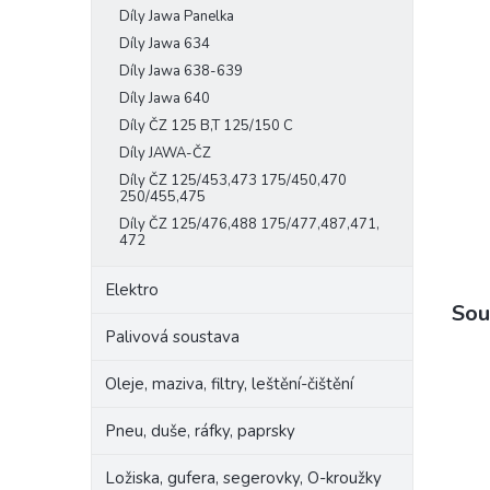
Díly Jawa Panelka
e
l
Díly Jawa 634
Díly Jawa 638-639
Díly Jawa 640
Díly ČZ 125 B,T 125/150 C
Díly JAWA-ČZ
Díly ČZ 125/453,473 175/450,470
250/455,475
Díly ČZ 125/476,488 175/477,487,471,
472
Elektro
Sou
Palivová soustava
Oleje, maziva, filtry, leštění-čištění
Pneu, duše, ráfky, paprsky
Ložiska, gufera, segerovky, O-kroužky