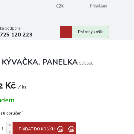
CZK
Přihlášení
cká podpora:
Nákupní
Prázdný košík
725 120 223
košík
K, KÝVAČKA, PANELKA
930550
2 Kč
/ ks
á
adem
sti doručení
PŘIDAT DO KOŠÍKU