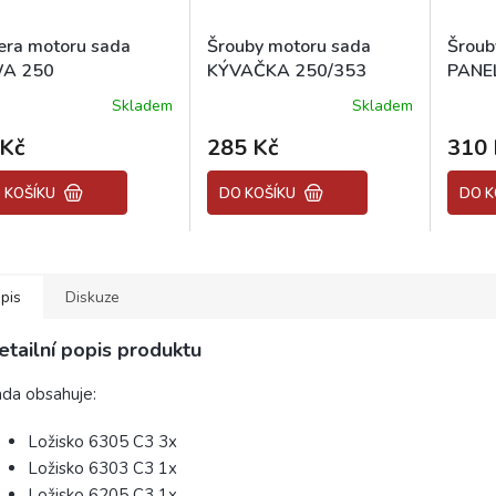
era motoru sada
Šrouby motoru sada
Šroub
A 250
KÝVAČKA 250/353
PANE
Skladem
Skladem
ěrné
Průměr
ocení
hodnoc
 Kč
285 Kč
310 
uktu
produk
je
4,0
 KOŠÍKU
DO KOŠÍKU
DO K
z
5
diček.
hvězdič
pis
Diskuze
etailní popis produktu
da obsahuje:
Ložisko 6305 C3 3x
Ložisko 6303 C3 1x
Ložisko 6205 C3 1x