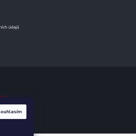
ních údajů
ak.cz
.
ouhlasím