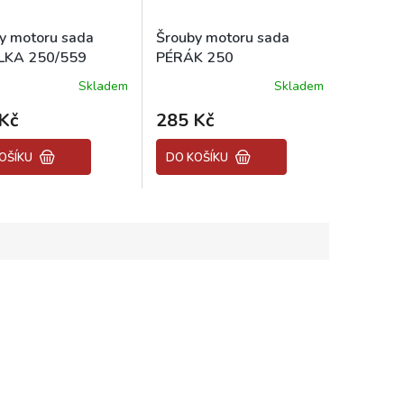
y motoru sada
Šrouby motoru sada
LKA 250/559
PÉRÁK 250
Skladem
Skladem
né
Průměrné
ení
hodnocení
Kč
285 Kč
tu
produktu
je
5,0
OŠÍKU
DO KOŠÍKU
z
5
ek.
hvězdiček.