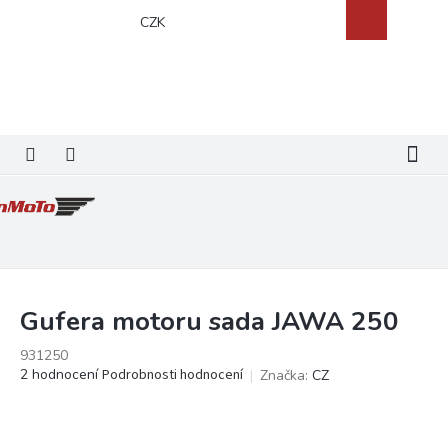
Přejít
Nákupní
CZK
na
košík
obsah
Gufera motoru sada JAWA 250
931250
Průměrné
2 hodnocení
Podrobnosti hodnocení
Značka:
CZ
hodnocení
produktu
je