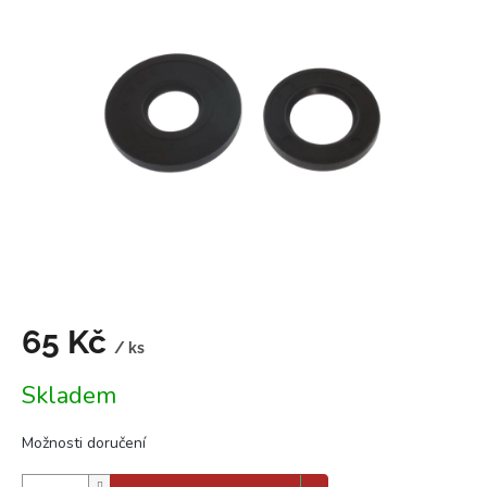
5,0
z
5
hvězdiček.
65 Kč
/ ks
Měrná
Skladem
cena:
Možnosti doručení