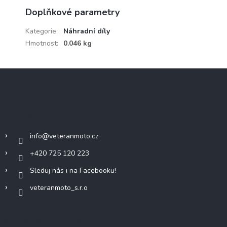
Doplňkové parametry
Kategorie
:
Náhradní díly
Hmotnost
:
0.046 kg
Z
á
p
a
Kontakt
t
í
info
@
veteranmoto.cz
+420 725 120 223
Sleduj nás i na Facebooku!
veteranmoto_s.r.o
Informace pro vás