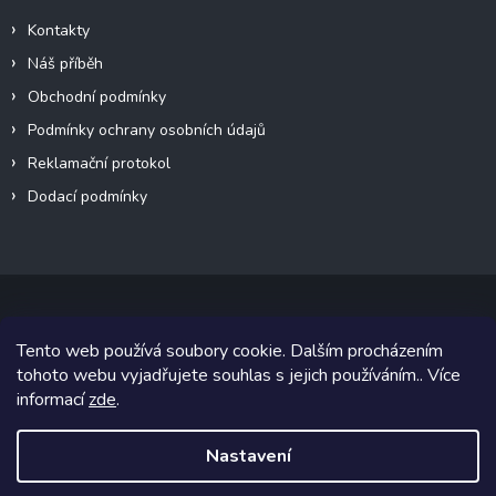
Kontakty
Náš příběh
Obchodní podmínky
Podmínky ochrany osobních údajů
Reklamační protokol
Dodací podmínky
Tento web používá soubory cookie. Dalším procházením
Copyright 2026
VeteránMoto s.r.o.
. Všechna práva vyhrazena.
tohoto webu vyjadřujete souhlas s jejich používáním.. Více
informací
zde
.
Grafický návrh vytvořil a na Shoptet implementoval
Tomáš Hlad
&
Shoptetak.cz
.
Nastavení
Vytvořil Shoptet