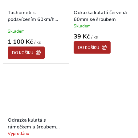
Tachometr s
Odrazka kulatá červená
podsvícením 60km/h
60mm se šroubem
BABETTA, KORÁDO
Skladem
Průměrné
Skladem
hodnocení
39 Kč
/ ks
produktu
1 100 Kč
/ ks
je
DO KOŠÍKU
5,0
DO KOŠÍKU
z
5
hvězdiček.
Odrazka kulatá s
rámečkem a šroubem
červená 51mm
Vyprodáno
Průměrné