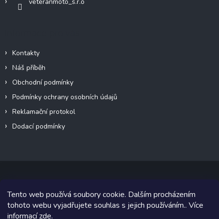
s
veteranmoto_s.r.o
u
Informace pro vás
Kontakty
Náš příběh
Obchodní podmínky
Podmínky ochrany osobních údajů
Reklamační protokol
Dodací podmínky
Tento web používá soubory cookie. Dalším procházením
Copyright 2026
VeteránMoto s.r.o.
. Všechna práva vyhrazena.
tohoto webu vyjadřujete souhlas s jejich používáním.. Více
informací
zde
.
Grafický návrh vytvořil a na Shoptet implementoval
Tomáš Hlad
&