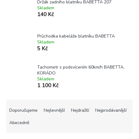
Držák zadního blatníku BABETTA 207
Skladem
140 Kč
Průchodka kabeláže blatníku BABETTA
Skladem
5 Kč
Tachometr s podsvícením 60km/h BABETTA,
KORÁDO
Skladem
1 100 Kč
Ř
a
Doporučujeme
Nejlevnější
Nejdražší
Nejprodávanější
z
e
Abecedně
n
í