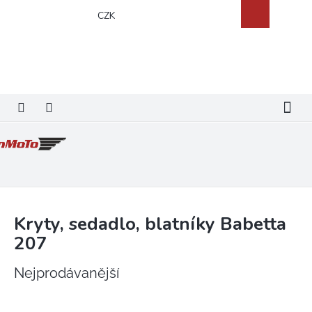
Přejít
Nákupní
CZK
na
košík
obsah
Kryty, sedadlo, blatníky Babetta
207
Nejprodávanější