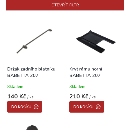
p
OTEVŘÍT FILTR
r
o
V
d
ý
u
p
k
i
t
s
ů
p
r
o
Držák zadního blatníku
Kryt rámu horní
d
BABETTA 207
BABETTA 207
u
k
Skladem
Skladem
t
ů
140 Kč
210 Kč
/ ks
/ ks
DO KOŠÍKU
DO KOŠÍKU