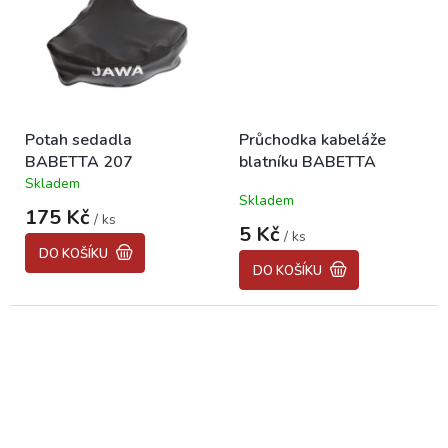
Potah sedadla
Průchodka kabeláže
BABETTA 207
blatníku BABETTA
Skladem
Průměrné
Skladem
hodnocení
175 Kč
/ ks
produktu
5 Kč
/ ks
je
DO KOŠÍKU
5,0
DO KOŠÍKU
z
5
hvězdiček.