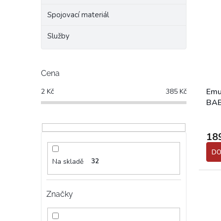
Spojovací materiál
Služby
Cena
Emu
2
Kč
385
Kč
BAB
Prům
hodn
18
prod
je
DO
5,0
Na skladě
32
z
5
hvěz
Značky