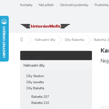
Přejít
Kontakty
Náš příběh
Obchodní podmínky
Podmínky 
na
obsah
Domů
Náhradní díly
Díly Babetta
Babetta 
Ka
P
Přeskočit
o
Kategorie
kategorie
s
Nej
t
Náhradní díly
r
a
Díly Stadion
n
Díly Jawetta
n
Díly Babetta
í
Babetta 207
p
a
Babetta 210
Ř
n