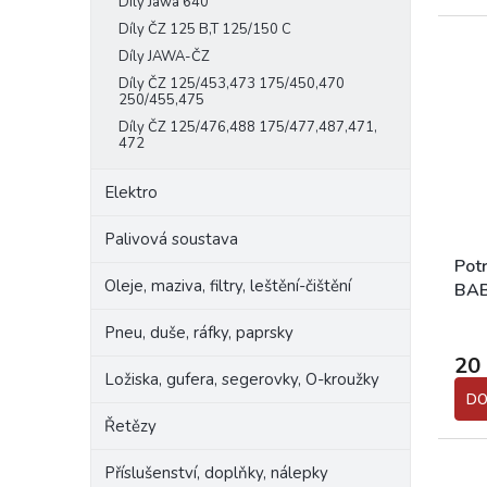
Díly Jawa 640
Díly ČZ 125 B,T 125/150 C
Díly JAWA-ČZ
Díly ČZ 125/453,473 175/450,470
250/455,475
Díly ČZ 125/476,488 175/477,487,471,
472
Elektro
Palivová soustava
Potr
Oleje, maziva, filtry, leštění-čištění
BA
Pneu, duše, ráfky, paprsky
20
Ložiska, gufera, segerovky, O-kroužky
DO
Řetězy
Příslušenství, doplňky, nálepky