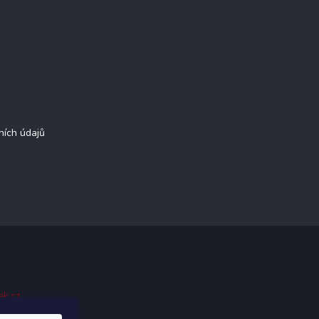
ních údajů
ak.cz
.