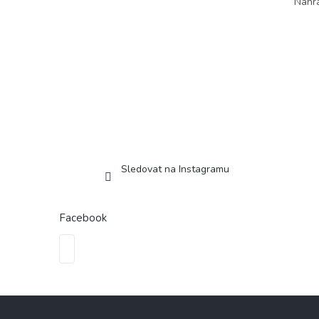
Náhra
Sledovat na Instagramu
Facebook
Z
á