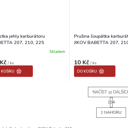
stka jehly karburátoru
Pružina šoupátka karburá
ETTA 207, 210, 225
JIKOV BABETTA 207, 210
Skladem
Průměrné
hodnocení
 Kč
10 Kč
/ ks
produktu
/ ks
je
 KOŠÍKU
DO KOŠÍKU
5,0
z
5
hvězdiček.
NAČÍST 12 DALŠÍC
S
1
4
t
O
r
v
NAHORU
á
l
n
á
k
d