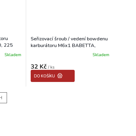
toru
Seřizovací šroub / vedení bowdenu
, 225
karburátoru M6x1 BABETTA,
PIONÝR
Skladem
Skladem
32 Kč
/ ks
DO KOŠÍKU
H