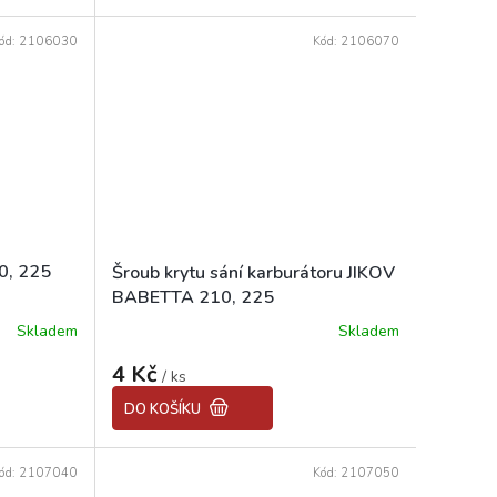
z
5
ód:
2106030
Kód:
2106070
hvězdiček.
0, 225
Šroub krytu sání karburátoru JIKOV
BABETTA 210, 225
Skladem
Skladem
Průměrné
hodnocení
4 Kč
produktu
/ ks
je
DO KOŠÍKU
5,0
z
5
ód:
2107040
Kód:
2107050
hvězdiček.