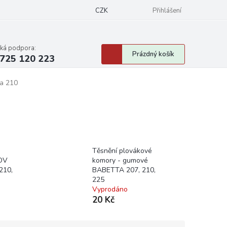
CZK
Přihlášení
cká podpora:
Nákupní
Prázdný košík
725 120 223
košík
ta 210
Těsnění plovákové
KOV
komory - gumové
210,
BABETTA 207, 210,
225
Vyprodáno
20 Kč