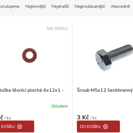
oručujeme
Nejlevnější
Nejdražší
Nejprodávanější
Abecedně
Kód:
000012
ložka těsnící plochá 6x12x1 -
Šroub M5x12 šestihranný
Skladem
Průměrné
hodnocení
Kč
3 Kč
/ ks
produktu
/ ks
je
 KOŠÍKU
DO KOŠÍKU
5,0