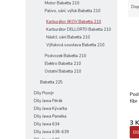
Motor Babetta 210
a
e
Dop
Palivo, sání, výfuk Babetta 210
z
l
e
Karburátor JIKOV Babetta 210
V
n
Karburátor DELLORTO Babetta 210
ý
í
Nádrž, sání Babetta 210
p
p
Výfuková soustava Babetta 210
i
r
s
o
Podvozek Babetta 210
p
d
Elektro Babetta 210
r
u
Ostatní Babetta 210
o
k
d
t
Babetta 225
u
ů
Díly Pionýr
k
Pod
t
fíbr
Díly Jawa Pérák
ů
Díly Jawa Kývačka
Díly Jawa Panelka
3 
Díly Jawa 634
Díly Jawa 638-639
DO