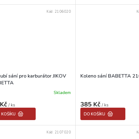
z
5
Kód:
2106020
K
hvězdiček.
ubí sání pro karburátor JIKOV
Koleno sání BABETTA 21
BETTA
Skladem
 Kč
385 Kč
/ ks
/ ks
 KOŠÍKU
DO KOŠÍKU
Kód:
2107020
K