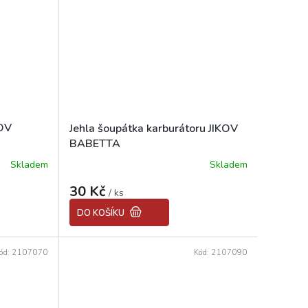
KOV
Jehla šoupátka karburátoru JIKOV
BABETTA
Skladem
Skladem
Průměrné
hodnocení
30 Kč
produktu
/ ks
je
DO KOŠÍKU
5,0
z
5
ód:
2107070
Kód:
2107090
hvězdiček.