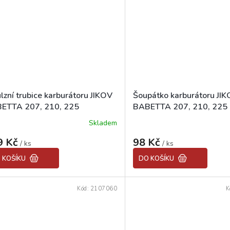
lzní trubice karburátoru JIKOV
Šoupátko karburátoru JI
ETTA 207, 210, 225
BABETTA 207, 210, 225
Skladem
ěrné
ocení
9 Kč
98 Kč
uktu
/ ks
/ ks
 KOŠÍKU
DO KOŠÍKU
Kód:
2107060
K
diček.