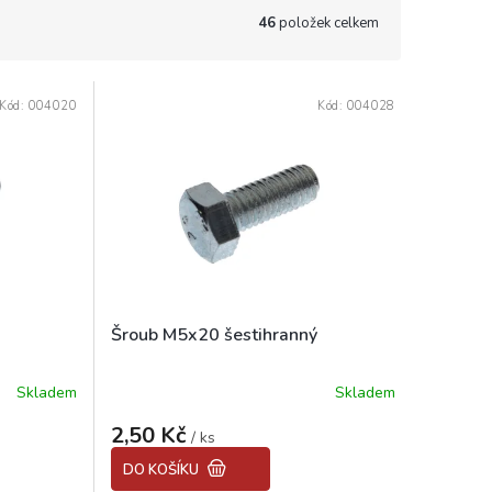
46
položek celkem
Kód:
004020
Kód:
004028
Šroub M5x20 šestihranný
Skladem
Skladem
Průměrné
hodnocení
2,50 Kč
produktu
/ ks
je
DO KOŠÍKU
5,0