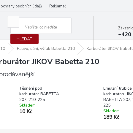
ochrany osobních údajů
Reklamační protokol
Dodací podmínky
Zákazni
+420 
HLEDAT
210
Palivo, sání, výfuk Babetta 210
Karburátor JIKOV Babet
rburátor JIKOV Babetta 210
prodávanější
Těsnění pod
Emulzní trubice
karburátor BABETTA
karburátoru JI
207, 210, 225
BABETTA 207, 
Skladem
225
10 Kč
Skladem
189 Kč