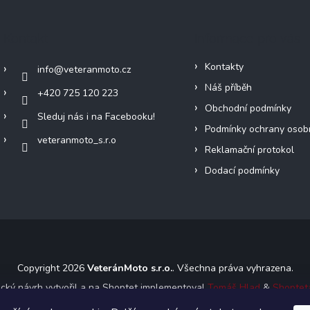
Kontakt
Informace pro vás
Kontakty
info
@
veteranmoto.cz
Náš příběh
+420 725 120 223
Obchodní podmínky
Sleduj nás i na Facebooku!
Podmínky ochrany osob
veteranmoto_s.r.o
Reklamační protokol
Dodací podmínky
Copyright 2026
VeteránMoto s.r.o.
. Všechna práva vyhrazena.
ický návrh vytvořil a na Shoptet implementoval
Tomáš Hlad
&
Shoptet