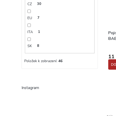
CZ
30
EU
7
ITA
1
Poji
BAB
SK
8
11
Položek k zobrazení:
46
DO
Instagram