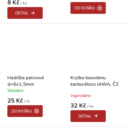
8 Kč
/ ks
je
DO KOŠÍKU
5,0
DETAIL
z
5
hvězdiček.
Hadička palivová
Krytka bowdenu
d=6x1,5mm
karburátoru JAWA, ČZ
Skladem
Průměrné
Vyprodáno
hodnocení
25 Kč
/ m
produktu
32 Kč
/ ks
je
DO KOŠÍKU
4,0
DETAIL
z
5
hvězdiček.