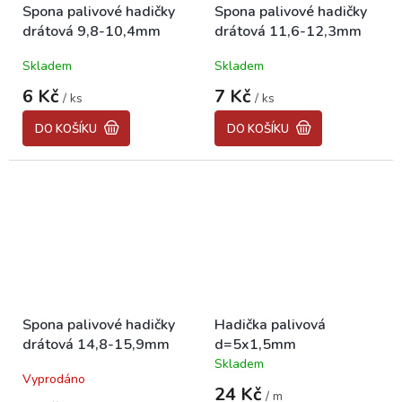
Spona palivové hadičky
Spona palivové hadičky
drátová 9,8-10,4mm
drátová 11,6-12,3mm
Skladem
Skladem
6 Kč
7 Kč
/ ks
/ ks
DO KOŠÍKU
DO KOŠÍKU
Spona palivové hadičky
Hadička palivová
drátová 14,8-15,9mm
d=5x1,5mm
Skladem
Průměrné
Vyprodáno
hodnocení
24 Kč
/ m
produktu