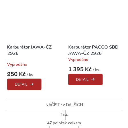
Karburátor JAWA-ČZ
Karburátor PACCO SBD
2926
JAWA-ČZ 2926
Vyprodáno
Průměrné
Vyprodáno
hodnocení
1 395 Kč
/ ks
produktu
950 Kč
/ ks
je
DETAIL
3,7
DETAIL
z
5
hvězdiček.
NAČÍST 12 DALŠÍCH
S
1
4
t
O
r
47
položek celkem
v
á