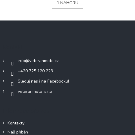
NAHORU
l
n
á
k
o
d
v
a
Z
á
c
á
n
í
í
p
p
a
r
Kontakt
v
t
k
í
y
info
@
veteranmoto.cz
v
+420 725 120 223
ý
p
Sleduj nás i na Facebooku!
i
s
veteranmoto_s.r.o
u
Informace pro vás
Kontakty
Náš příběh