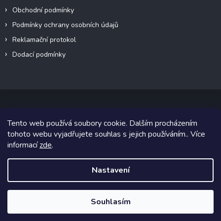
Obchodní podmínky
Podmínky ochrany osobních údajů
Reklamační protokol
Dodací podmínky
Tento web používá soubory cookie. Dalším procházením
Copyright 2026
VeteránMoto s.r.o.
. Všechna práva vyhrazena.
tohoto webu vyjadřujete souhlas s jejich používáním.. Více
informací
zde
.
Grafický návrh vytvořil a na Shoptet implementoval
Tomáš Hlad
&
Shoptetak.cz
.
Nastavení
Vytvořil Shoptet
Souhlasím