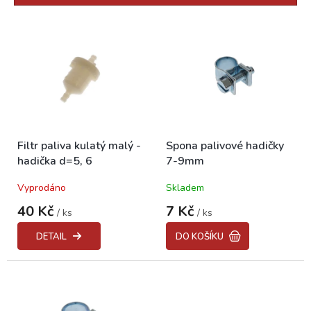
r
o
V
d
ý
u
p
k
i
t
s
ů
p
r
o
Filtr paliva kulatý malý -
Spona palivové hadičky
d
hadička d=5, 6
7-9mm
u
k
Vyprodáno
Skladem
t
ů
40 Kč
7 Kč
/ ks
/ ks
DETAIL
DO KOŠÍKU