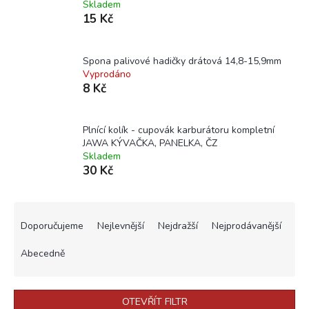
Skladem
15 Kč
Spona palivové hadičky drátová 14,8-15,9mm
Vyprodáno
8 Kč
Plnící kolík - cupovák karburátoru kompletní
JAWA KÝVAČKA, PANELKA, ČZ
Skladem
30 Kč
Ř
a
Doporučujeme
Nejlevnější
Nejdražší
Nejprodávanější
z
e
Abecedně
n
í
p
OTEVŘÍT FILTR