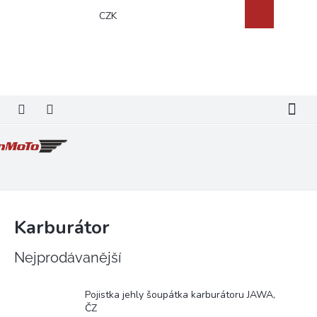
Přejít
Nákupní
CZK
na
košík
obsah
Karburátor
Nejprodávanější
Pojistka jehly šoupátka karburátoru JAWA,
ČZ