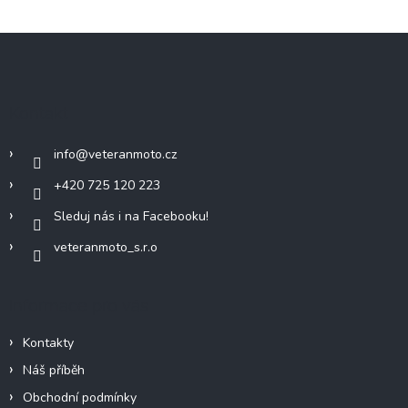
Z
á
p
a
Kontakt
t
í
info
@
veteranmoto.cz
+420 725 120 223
Sleduj nás i na Facebooku!
veteranmoto_s.r.o
Informace pro vás
Kontakty
Náš příběh
Obchodní podmínky