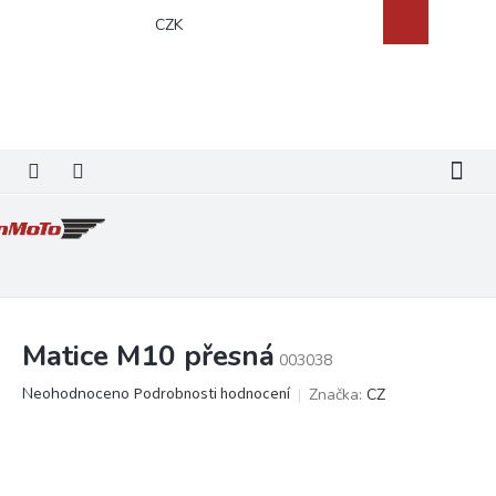
Přejít
Nákupní
CZK
na
košík
obsah
Matice M10 přesná
003038
Průměrné
Neohodnoceno
Podrobnosti hodnocení
Značka:
CZ
hodnocení
produktu
je
0,0