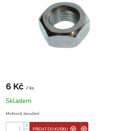
z
5
hvězdiček.
6 Kč
/ ks
Měrná
Skladem
cena:
Možnosti doručení
PŘIDAT DO KOŠÍKU