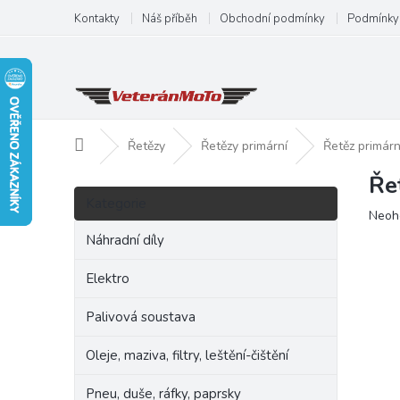
Přejít
Kontakty
Náš příběh
Obchodní podmínky
Podmínky 
na
obsah
Domů
Řetězy
Řetězy primární
Řetěz primárn
Ře
P
Přeskočit
o
Kategorie
kategorie
Prům
Neoh
s
hodn
t
Náhradní díly
produ
r
je
a
Elektro
0,0
n
z
Palivová soustava
5
n
hvězd
í
Oleje, maziva, filtry, leštění-čištění
p
a
Pneu, duše, ráfky, paprsky
n