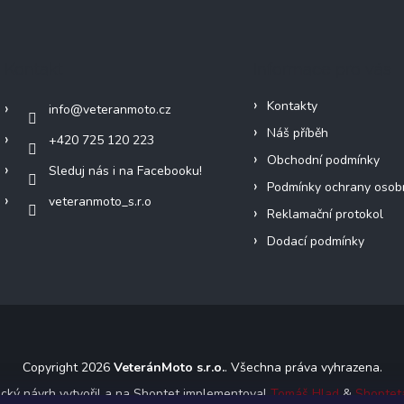
Kontakt
Informace pro vás
Kontakty
info
@
veteranmoto.cz
Náš příběh
+420 725 120 223
Obchodní podmínky
Sleduj nás i na Facebooku!
Podmínky ochrany osob
veteranmoto_s.r.o
Reklamační protokol
Dodací podmínky
Copyright 2026
VeteránMoto s.r.o.
. Všechna práva vyhrazena.
ický návrh vytvořil a na Shoptet implementoval
Tomáš Hlad
&
Shoptet