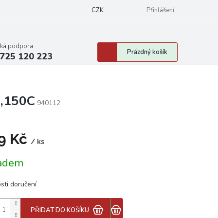
CZK
Přihlášení
cká podpora:
Nákupní
Prázdný košík
725 120 223
košík
5,150C
940112
9 Kč
/ ks
á
adem
sti doručení
PŘIDAT DO KOŠÍKU