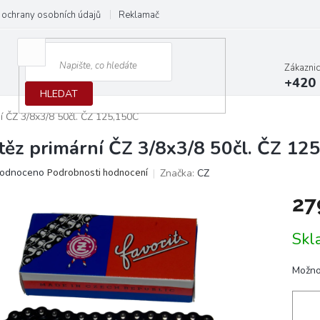
ochrany osobních údajů
Reklamační protokol
Dodací podmínky
Zákazni
+420 
HLEDAT
í ČZ 3/8x3/8 50čl. ČZ 125,150C
těz primární ČZ 3/8x3/8 50čl. ČZ 12
ěrné
odnoceno
Podrobnosti hodnocení
Značka:
CZ
ocení
27
ktu
Měrn
Skl
cena:
iček.
Možno