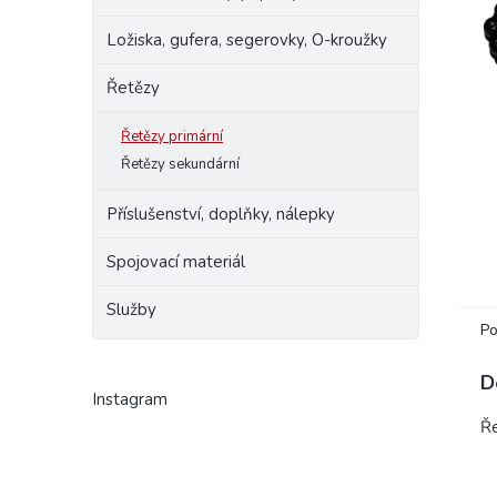
e
Ložiska, gufera, segerovky, O-kroužky
l
Řetězy
Řetězy primární
Řetězy sekundární
Příslušenství, doplňky, nálepky
Spojovací materiál
Služby
Po
D
Instagram
Ře