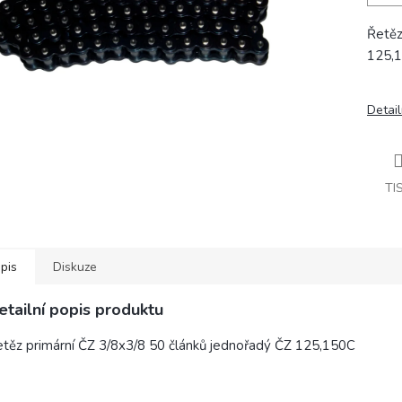
Řetěz
125,
Detail
TI
pis
Diskuze
etailní popis produktu
těz primární ČZ 3/8x3/8 50 článků jednořadý ČZ 125,150C