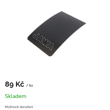
je
0,0
z
5
hvězdiček.
89 Kč
/ ks
Měrná
Skladem
cena:
Možnosti doručení