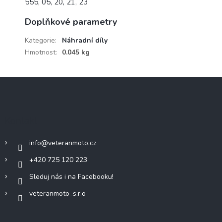
555, 05, 20, 21, 23
Doplňkové parametry
Kategorie
:
Náhradní díly
Hmotnost
:
0.045 kg
Z
á
p
a
Kontakt
t
í
info
@
veteranmoto.cz
+420 725 120 223
Sleduj nás i na Facebooku!
veteranmoto_s.r.o