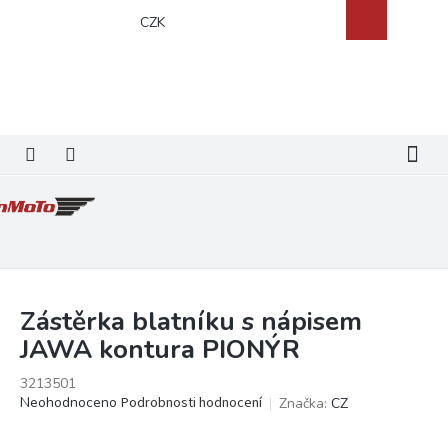
Přejít
Nákupní
CZK
na
košík
obsah
Zástěrka blatníku s nápisem
JAWA kontura PIONÝR
3213501
Průměrné
Neohodnoceno
Podrobnosti hodnocení
Značka:
CZ
hodnocení
produktu