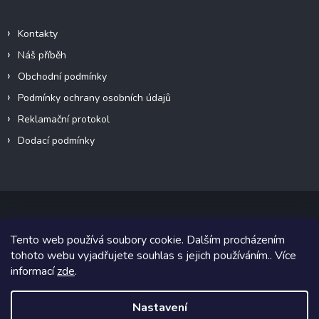
Informace pro vás
Kontakty
Náš příběh
Obchodní podmínky
Podmínky ochrany osobních údajů
Reklamační protokol
Dodací podmínky
Tento web používá soubory cookie. Dalším procházením
Copyright 2026
VeteránMoto s.r.o.
. Všechna práva vyhrazena.
tohoto webu vyjadřujete souhlas s jejich používáním.. Více
informací
zde
.
Grafický návrh vytvořil a na Shoptet implementoval
Tomáš Hlad
&
Shoptetak.cz
.
Nastavení