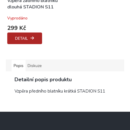
Vzpěra zadního blatníku
dlouhá STADION S11
Vyprodáno
299 Kč
DETAIL
Popis
Diskuze
Detailní popis produktu
Vzpěra předního blatníku krátká STADION S11
Z
á
p