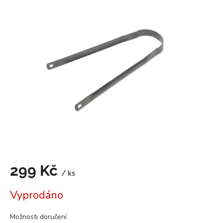
je
5,0
z
5
hvězdiček.
299 Kč
/ ks
Měrná
Vyprodáno
cena:
Možnosti doručení