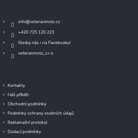
a
Kontakt
t
í
info
@
veteranmoto.cz
+420 725 120 223
Sleduj nás i na Facebooku!
veteranmoto_s.r.o
Informace pro vás
Kontakty
Náš příběh
Obchodní podmínky
Podmínky ochrany osobních údajů
Reklamační protokol
Dodací podmínky