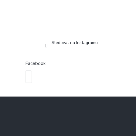
Sledovat na Instagramu
Facebook
Z
á
p
a
t
í