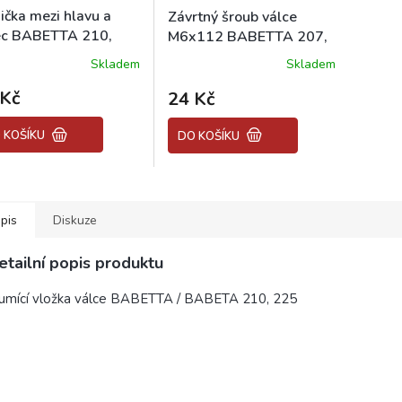
ička mezi hlavu a
Závrtný šroub válce
ec BABETTA 210,
M6x112 BABETTA 207,
210, 225, STADION
Skladem
Skladem
 Kč
24 Kč
 KOŠÍKU
DO KOŠÍKU
pis
Diskuze
etailní popis produktu
lumící vložka válce BABETTA / BABETA 210, 225