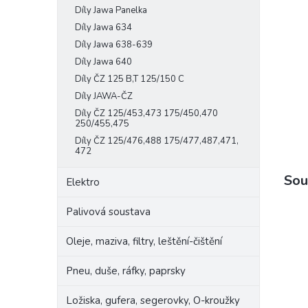
Díly Jawa Panelka
e
l
Díly Jawa 634
Díly Jawa 638-639
Díly Jawa 640
Díly ČZ 125 B,T 125/150 C
Díly JAWA-ČZ
Díly ČZ 125/453,473 175/450,470
250/455,475
Díly ČZ 125/476,488 175/477,487,471,
472
Sou
Elektro
Palivová soustava
Oleje, maziva, filtry, leštění-čištění
Pneu, duše, ráfky, paprsky
Ložiska, gufera, segerovky, O-kroužky