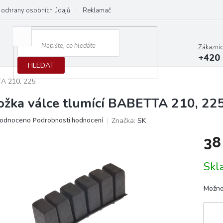
ochrany osobních údajů
Reklamační protokol
Dodací podmínky
Zákazni
+420 
HLEDAT
TA 210, 225
ožka válce tlumící BABETTA 210, 22
ěrné
odnoceno
Podrobnosti hodnocení
Značka:
SK
ocení
38
ktu
Měrn
Skl
cena:
iček.
Možno