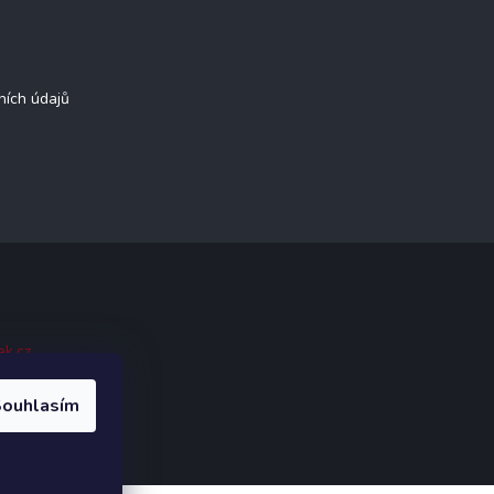
ních údajů
ak.cz
.
ouhlasím