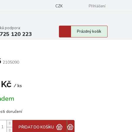
CZK
Přihlášení
cká podpora:
Nákupní
Prázdný košík
725 120 223
košík
5
2105090
 Kč
/ ks
á
adem
sti doručení
PŘIDAT DO KOŠÍKU