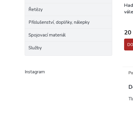
Had
Řetězy
vál
225
Příslušenství, doplňky, nálepky
20
Spojovací materiál
DO
Služby
Instagram
Po
D
T