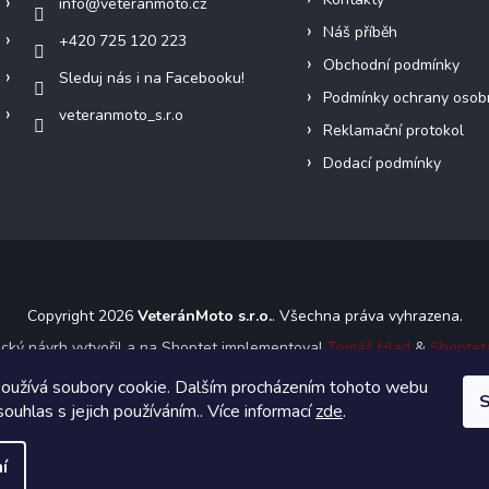
info
@
veteranmoto.cz
Náš příběh
+420 725 120 223
Obchodní podmínky
Sleduj nás i na Facebooku!
Podmínky ochrany osob
veteranmoto_s.r.o
Reklamační protokol
Dodací podmínky
Copyright 2026
VeteránMoto s.r.o.
. Všechna práva vyhrazena.
ický návrh vytvořil a na Shoptet implementoval
Tomáš Hlad
&
Shoptet
oužívá soubory cookie. Dalším procházením tohoto webu
S
Vytvořil Shoptet
souhlas s jejich používáním.. Více informací
zde
.
í