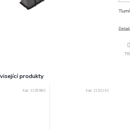
Tlumí
Detail
TI
visející produkty
Kód:
2105080
Kód:
2103130