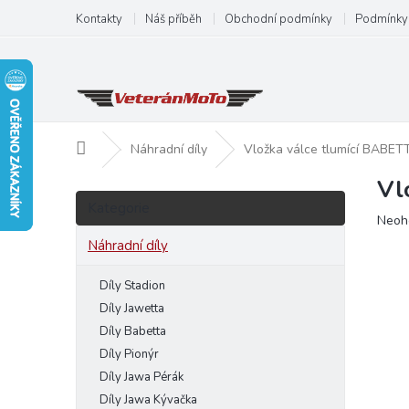
Přejít
Kontakty
Náš příběh
Obchodní podmínky
Podmínky 
na
obsah
Domů
Náhradní díly
Vložka válce tlumící BABET
Vl
P
Přeskočit
o
Kategorie
kategorie
Prům
Neoh
s
hodn
t
Náhradní díly
produ
r
je
a
Díly Stadion
0,0
n
z
Díly Jawetta
5
n
Díly Babetta
hvězd
í
Díly Pionýr
p
Díly Jawa Pérák
a
Díly Jawa Kývačka
n