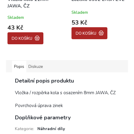
JAWA, ČZ
Skladem
Průměrné
Skladem
hodnocení
53 Kč
produktu
43 Kč
je
DO KOŠÍKU
5,0
DO KOŠÍKU
z
5
hvězdiček.
Popis
Diskuze
Detailní popis produktu
Vložka / rozpěrka kola s osazením 8mm JAWA, ČZ
Povrchová úprava zinek
Doplňkové parametry
Kategorie
:
Náhradní díly