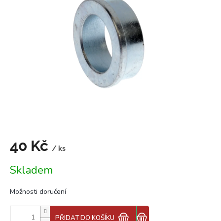
z
5
hvězdiček.
40 Kč
/ ks
Měrná
Skladem
cena:
Možnosti doručení
PŘIDAT DO KOŠÍKU