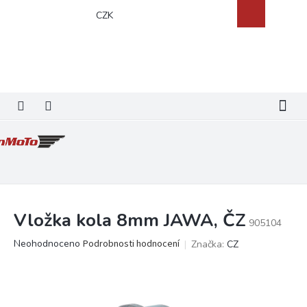
Přejít
Nákupní
CZK
na
košík
obsah
Vložka kola 8mm JAWA, ČZ
905104
Průměrné
Neohodnoceno
Podrobnosti hodnocení
Značka:
CZ
hodnocení
produktu
je
0,0