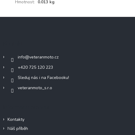
Hmotnost
:
0.013 kg
Z
á
p
a
Kontakt
t
í
info
@
veteranmoto.cz
+420 725 120 223
Sleduj nás i na Facebooku!
veteranmoto_s.r.o
Informace pro vás
Kontakty
Náš příběh