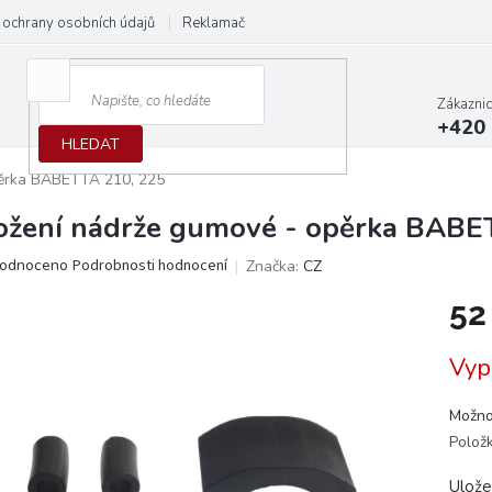
ochrany osobních údajů
Reklamační protokol
Dodací podmínky
Zákazni
+420 
HLEDAT
pěrka BABETTA 210, 225
ožení nádrže gumové - opěrka BABE
ěrné
odnoceno
Podrobnosti hodnocení
Značka:
CZ
ocení
52
ktu
Měrn
Vyp
cena:
iček.
Možno
Polož
Ulože