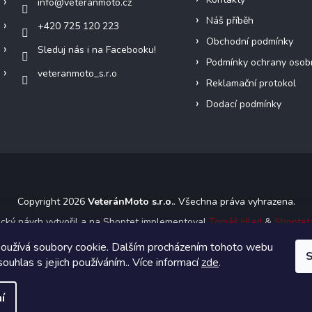
info
@
veteranmoto.cz
Náš příběh
+420 725 120 223
Obchodní podmínky
Sleduj nás i na Facebooku!
Podmínky ochrany osob
veteranmoto_s.r.o
Reklamační protokol
Dodací podmínky
Copyright 2026
VeteránMoto s.r.o.
. Všechna práva vyhrazena.
ický návrh vytvořil a na Shoptet implementoval
Tomáš Hlad
&
Shoptet
oužívá soubory cookie. Dalším procházením tohoto webu
S
Vytvořil Shoptet
souhlas s jejich používáním.. Více informací
zde
.
í