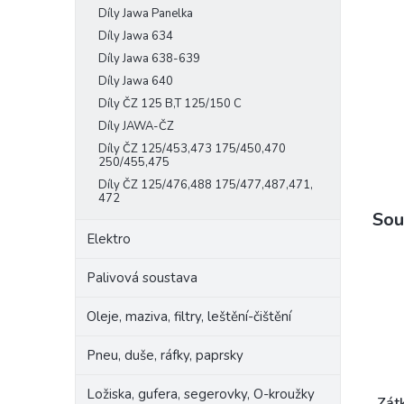
Díly Jawa Panelka
e
l
Díly Jawa 634
Díly Jawa 638-639
Díly Jawa 640
Díly ČZ 125 B,T 125/150 C
Díly JAWA-ČZ
Díly ČZ 125/453,473 175/450,470
250/455,475
Díly ČZ 125/476,488 175/477,487,471,
472
Sou
Elektro
Palivová soustava
Oleje, maziva, filtry, leštění-čištění
Pneu, duše, ráfky, paprsky
Ložiska, gufera, segerovky, O-kroužky
Zátk