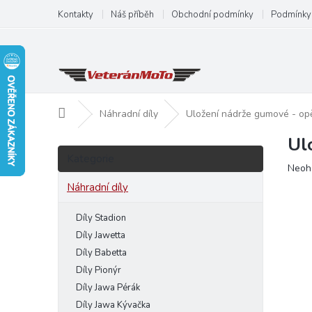
Přejít
Kontakty
Náš příběh
Obchodní podmínky
Podmínky 
na
obsah
Domů
Náhradní díly
Uložení nádrže gumové - o
Ul
P
Přeskočit
o
Kategorie
kategorie
Prům
Neoh
s
hodn
t
Náhradní díly
produ
r
je
a
Díly Stadion
0,0
n
z
Díly Jawetta
5
n
Díly Babetta
hvězd
í
Díly Pionýr
p
Díly Jawa Pérák
a
Díly Jawa Kývačka
n