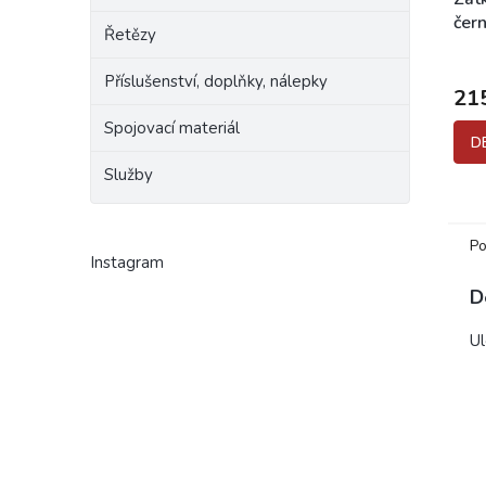
čer
Řetězy
225
Příslušenství, doplňky, nálepky
21
Spojovací materiál
D
Služby
Po
Instagram
D
U