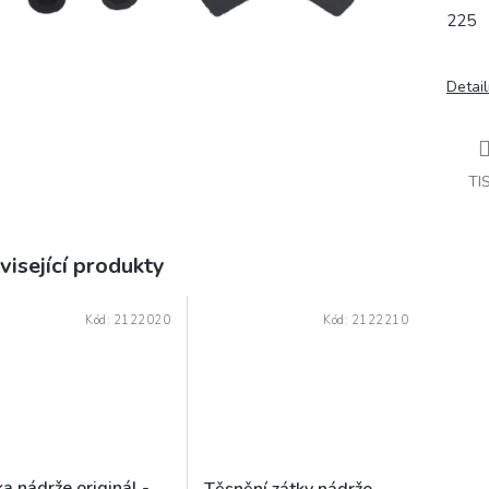
225
Detail
TI
visející produkty
Kód:
2122020
Kód:
2122210
a nádrže originál -
Těsnění zátky nádrže