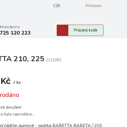
CZK
Přihlášení
cká podpora:
Nákupní
Prázdný košík
725 120 223
košík
TTA 210, 225
2122081
 Kč
/ ks
á
rodáno
sti doručení
ka byla vyprodána…
ní nádrže gumové - opěrka BABETTA BABETA / 210,