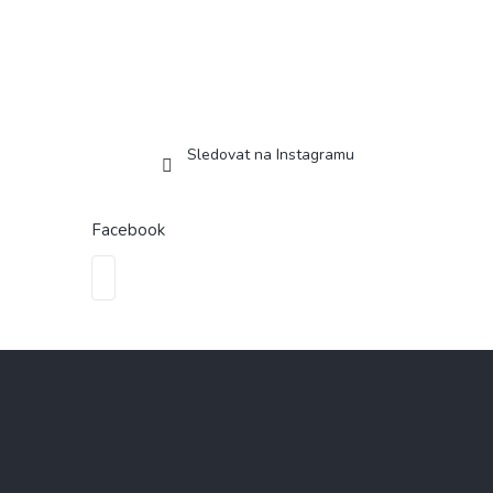
Sledovat na Instagramu
Facebook
Z
á
p
a
t
í