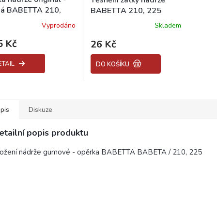
ná BABETTA 210,
BABETTA 210, 225
Vyprodáno
Skladem
5 Kč
26 Kč
ETAIL
DO KOŠÍKU
pis
Diskuze
etailní popis produktu
ložení nádrže gumové - opěrka BABETTA BABETA / 210, 225