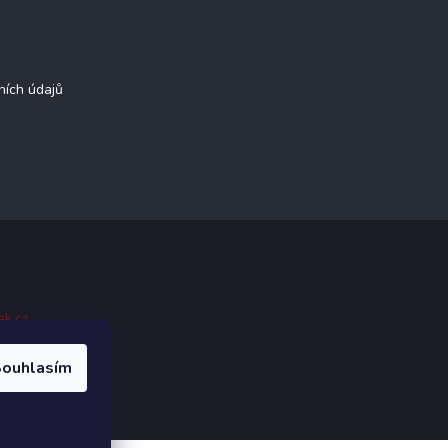
ních údajů
ak.cz
.
ouhlasím