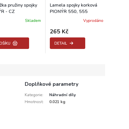
žka pružiny spojky
Lamela spojky korková
R - CZ
PIONÝR 550, 555
Skladem
Vyprodáno
Průměrné
hodnocení
265 Kč
produktu
je
5,0
OŠÍKU
DETAIL
z
5
hvězdiček.
Doplňkové parametry
Kategorie
:
Náhradní díly
Hmotnost
:
0.021 kg