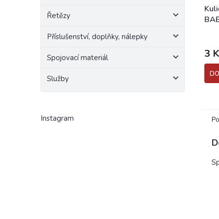
Kuli
Řetězy
BAB
Příslušenství, doplňky, nálepky
3 K
Spojovací materiál
DO
Služby
Instagram
Po
D
S