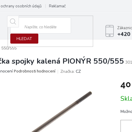
ochrany osobních údajů
Reklamační protokol
Dodací podmínky
Zákazni
+420 
HLEDAT
R 550/555
čka spojky kalená PIONÝR 550/555
30
ěrné
dnocení
Podrobnosti hodnocení
Značka:
CZ
ocení
40
ktu
Měrn
Skl
cena:
iček.
Možno