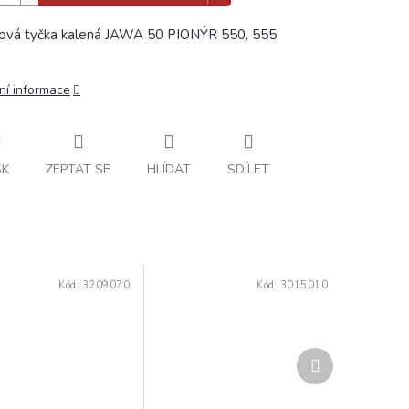
ová tyčka kalená JAWA 50 PIONÝR 550, 555
ní informace
SK
ZEPTAT SE
HLÍDAT
SDÍLET
Kód:
3209070
Kód:
3015010
Další
produkt