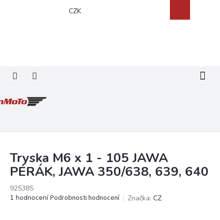
Přejít
Nákupní
CZK
na
košík
obsah
Tryska M6 x 1 - 105 JAWA
PÉRÁK, JAWA 350/638, 639, 640
925385
Průměrné
1 hodnocení
Podrobnosti hodnocení
Značka:
CZ
hodnocení
produktu