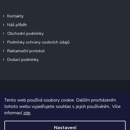
Informace pro vás
Kontakty
Náš příběh
Obchodní podmínky
Podmínky ochrany osobních údajů
Reklamační protokol
Dodací podmínky
Tento web používá soubory cookie. Dalším procházením
Copyright 2026
VeteránMoto s.r.o.
. Všechna práva vyhrazena.
tohoto webu vyjadřujete souhlas s jejich používáním.. Více
informací
zde
.
Grafický návrh vytvořil a na Shoptet implementoval
Tomáš Hlad
&
Shoptetak.cz
.
Nastavení