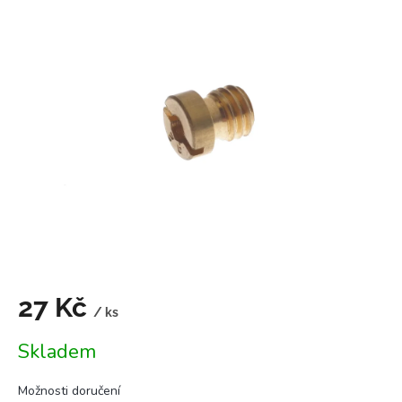
je
5,0
z
5
hvězdiček.
27 Kč
/ ks
Měrná
Skladem
cena:
Možnosti doručení