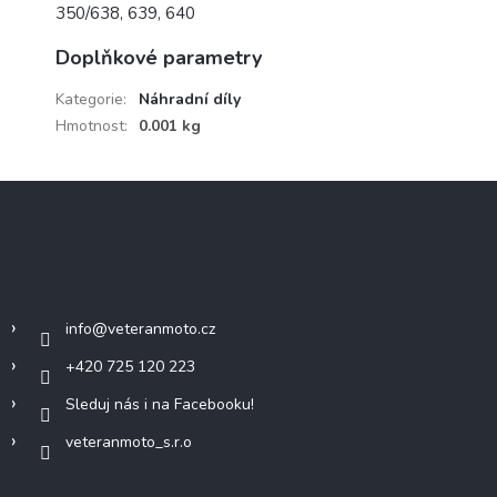
350/638, 639, 640
Doplňkové parametry
Kategorie
:
Náhradní díly
Hmotnost
:
0.001 kg
Z
á
p
a
Kontakt
t
í
info
@
veteranmoto.cz
+420 725 120 223
Sleduj nás i na Facebooku!
veteranmoto_s.r.o