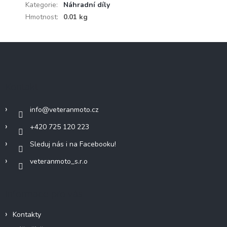
Kategorie
:
Náhradní díly
Hmotnost
:
0.01 kg
Z
á
p
a
Kontakt
t
í
info
@
veteranmoto.cz
+420 725 120 223
Sleduj nás i na Facebooku!
veteranmoto_s.r.o
Informace pro vás
Kontakty