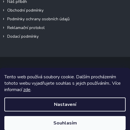
Náš příběh
Obchodní podmínky
Podmínky ochrany osobních údajů
Reklamační protokol
Dodací podmínky
Tento web používá soubory cookie. Dalším procházením
Copyright 2026
VeteránMoto s.r.o.
. Všechna práva vyhrazena.
tohoto webu vyjadřujete souhlas s jejich používáním.. Více
informací
zde
.
Grafický návrh vytvořil a na Shoptet implementoval
Tomáš Hlad
&
Shoptetak.cz
.
Nastavení
Vytvořil Shoptet
Souhlasím