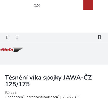
Přejít
Nákupní
CZK
na
košík
obsah
Těsnění víka spojky JAWA-ČZ
125/175
927222
Průměrné
1 hodnocení
Podrobnosti hodnocení
Značka:
CZ
hodnocení
produktu