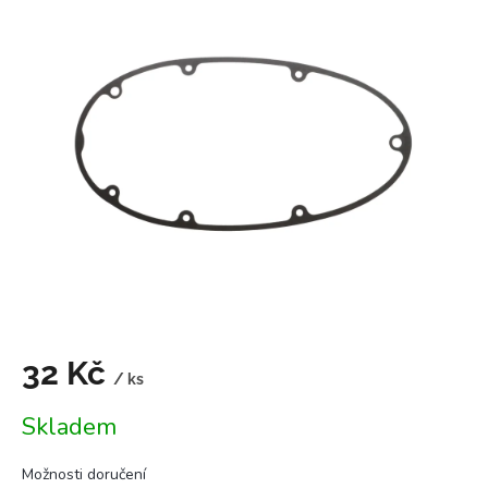
je
5,0
z
5
hvězdiček.
32 Kč
/ ks
Měrná
Skladem
cena:
Možnosti doručení